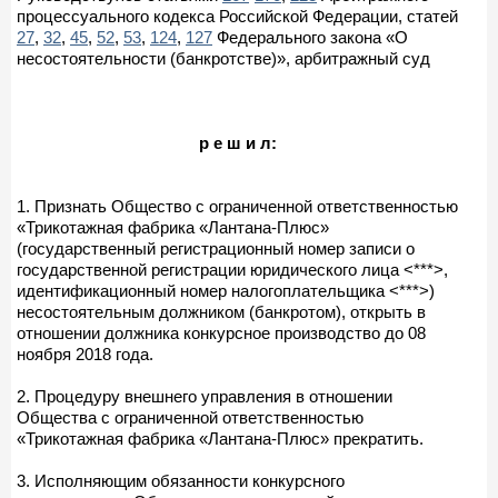
процессуального кодекса Российской Федерации, статей
27
,
32
,
45
,
52
,
53
,
124
,
127
Федерального закона «О
несостоятельности (банкротстве)», арбитражный суд
р е ш и л:
1. Признать Общество с ограниченной ответственностью
«Трикотажная фабрика «Лантана-Плюс»
(государственный регистрационный номер записи о
государственной регистрации юридического лица <***>,
идентификационный номер налогоплательщика <***>)
несостоятельным должником (банкротом), открыть в
отношении должника конкурсное производство до 08
ноября 2018 года.
2. Процедуру внешнего управления в отношении
Общества с ограниченной ответственностью
«Трикотажная фабрика «Лантана-Плюс» прекратить.
3. Исполняющим обязанности конкурсного