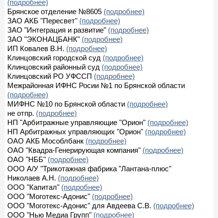
(подробнее)
Брянское отделение №8605
(подробнее)
ЗАО АКБ "Пересвет"
(подробнее)
ЗАО "Интеграция и развитие"
(подробнее)
ЗАО "ЭКОНАЦБАНК"
(подробнее)
ИП Ковалев В.Н.
(подробнее)
Клинцовский городской суд
(подробнее)
Клинцовский районный суд
(подробнее)
Клинцовский РО УФССП
(подробнее)
Межрайонная ИФНС Росии №1 по Брянской области
(подробнее)
МИФНС №10 по Брянской области
(подробнее)
не отпр.
(подробнее)
НП "Арбитражные управляющие "Орион"
(подробнее)
НП Арбитражных управляющих "Орион"
(подробнее)
ОАО АКБ Мособлбанк
(подробнее)
ОАО "Квадра-Генерирующая компания"
(подробнее)
ОАО "НББ"
(подробнее)
ООО А/У "Трикотажная фабрика "Лантана-плюс"
Николаев А.Н.
(подробнее)
ООО "Капитал"
(подробнее)
ООО "Моготекс-Адонис"
(подробнее)
ООО "Моготекс-Адонис" для Авдеева С.В.
(подробнее)
ООО "Нью Медиа Групп"
(подробнее)