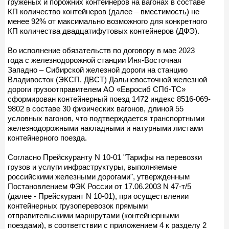
груженых и порожних контейнеров на вагонах в составе
КП количество контейнеров (далее – вместимость) не
менее 92% от максимально возможного для конкретного
КП количества двадцатифутовых контейнеров (ДФЭ).
Во исполнение обязательств по договору в мае 2023
года с железнодорожной станции Иня-Восточная
Западно – Сибирской железной дороги на станцию
Владивосток (ЭКСП. ДВСТ) Дальневосточной железной
дороги грузоотправителем АО «Евросиб СПб-ТС»
сформирован контейнерный поезд 1472 индекс 8516-069-
9802 в составе 30 физических вагонов, длиной 55
условных вагонов, что подтверждается транспортными
железнодорожными накладными и натурными листами
контейнерного поезда.
Согласно Прейскуранту N 10-01 "Тарифы на перевозки
грузов и услуги инфраструктуры, выполняемые
российскими железными дорогами", утвержденным
Постановлением ФЭК России от 17.06.2003 N 47-т/5
(далее - Прейскурант N 10-01), при осуществлении
контейнерных грузоперевозок прямыми
отправительскими маршрутами (контейнерными
поездами), в соответствии с приложением 4 к разделу 2