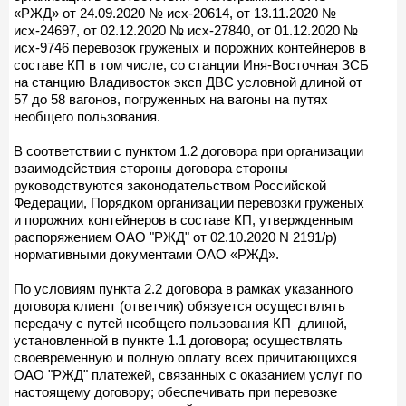
«РЖД» от 24.09.2020 № исх-20614, от 13.11.2020 №
исх-24697, от 02.12.2020 № исх-27840, от 01.12.2020 №
исх-9746 перевозок груженых и порожних контейнеров в
составе КП в том числе, со станции Иня-Восточная ЗСБ
на станцию Владивосток эксп ДВС условной длиной от
57 до 58 вагонов, погруженных на вагоны на путях
необщего пользования.
В соответствии с пунктом 1.2 договора при организации
взаимодействия стороны договора стороны
руководствуются законодательством Российской
Федерации, Порядком организации перевозки груженых
и порожних контейнеров в составе КП, утвержденным
распоряжением ОАО "РЖД" от 02.10.2020 N 2191/р)
нормативными документами ОАО «РЖД».
По условиям пункта 2.2 договора в рамках указанного
договора клиент (ответчик) обязуется осуществлять
передачу с путей необщего пользования КП длиной,
установленной в пункте 1.1 договора; осуществлять
своевременную и полную оплату всех причитающихся
ОАО "РЖД" платежей, связанных с оказанием услуг по
настоящему договору; обеспечивать при перевозке