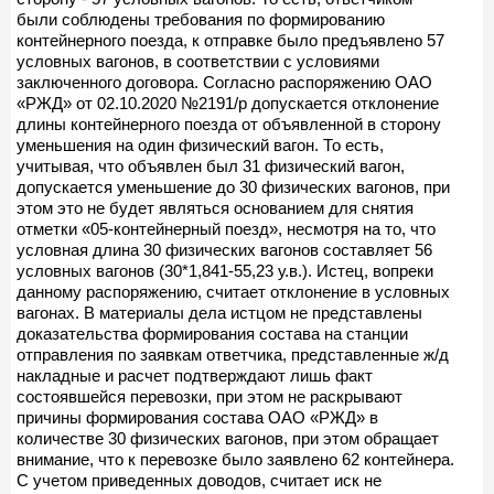
были соблюдены требования по формированию
контейнерного поезда, к отправке было предъявлено 57
условных вагонов, в соответствии с условиями
заключенного договора. Согласно распоряжению ОАО
«РЖД» от 02.10.2020 №2191/р допускается отклонение
длины контейнерного поезда от объявленной в сторону
уменьшения на один физический вагон. То есть,
учитывая, что объявлен был 31 физический вагон,
допускается уменьшение до 30 физических вагонов, при
этом это не будет являться основанием для снятия
отметки «05-контейнерный поезд», несмотря на то, что
условная длина 30 физических вагонов составляет 56
условных вагонов (30*1,841-55,23 у.в.). Истец, вопреки
данному распоряжению, считает отклонение в условных
вагонах. В материалы дела истцом не представлены
доказательства формирования состава на станции
отправления по заявкам ответчика, представленные ж/д
накладные и расчет подтверждают лишь факт
состоявшейся перевозки, при этом не раскрывают
причины формирования состава ОАО «РЖД» в
количестве 30 физических вагонов, при этом обращает
внимание, что к перевозке было заявлено 62 контейнера.
С учетом приведенных доводов, считает иск не