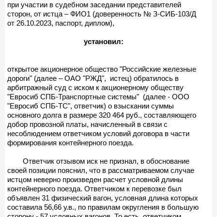
при участии в судебном заседании представителей
сторон, от истца – ФИО1 (доверенность № З-СИБ-103/Д
от 26.10.2023, паспорт, диплом),
установил:
открытое акционерное общество "Российские железные
дороги" (далее – ОАО "РЖД", истец) обратилось в
арбитражный суд с иском к акционерному обществу
"Евросиб СПБ-Транспортные системы" (далее - ООО
"Евросиб СПБ-ТС", ответчик) о взыскании суммы
основного долга в размере 320 464 руб., составляющего
добор провозной платы, начисленный в связи с
несоблюдением ответчиком условий договора в части
формирования контейнерного поезда.
Ответчик отзывом иск не признал, в обоснование
своей позиции пояснил, что в рассматриваемом случае
истцом неверно произведен расчет условной длины
контейнерного поезда. Ответчиком к перевозке был
объявлен 31 физический вагон, условная длина которых
составила 56,66 у.в., по правилам округления в большую
сторону - 57 условных вагонов. То есть, ответчиком