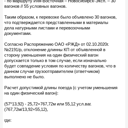
- по маршруту Иня-Восточная – Новосибирск-Эксп. – 30
вагонов // 55 условных вагонов.
Таким образом, к перевозке было объявлено 30 вагонов,
что подтверждается представленными в материалы
дела натурными листами и перевозочными
документами.
Согласно Распоряжению ОАО «РЖД» от 02.10.2020г.
№2191/р, отклонение длинны КП от объявленной в
сторону уменьшения на один физический вагон
допускается только в том случае, если изначально
будет совпадение условия по количеству вагонов, что в
данном случае грузоотправителем (ответчиком)
выполнено не было.
Расчет допустимой длины поезда (с учетом уменьшения
на один физический вагон):
(57*13,92) - 25,72=767,72м или 55,12 усл.ваг.
(767,72м/13,92=55,12),
где: