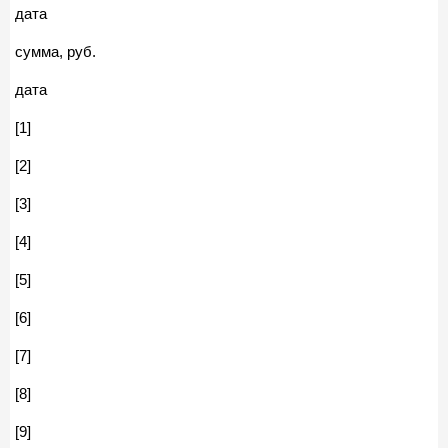
дата
сумма, руб.
дата
[1]
[2]
[3]
[4]
[5]
[6]
[7]
[8]
[9]