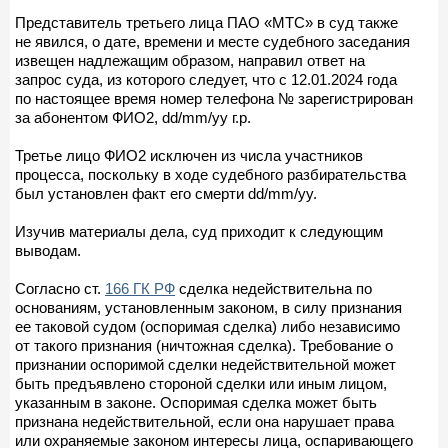
Представитель третьего лица ПАО «МТС» в суд также
не явился, о дате, времени и месте судебного заседания
извещен надлежащим образом, направил ответ на
запрос суда, из которого следует, что с 12.01.2024 года
по настоящее время номер телефона № зарегистрирован
за абонентом ФИО2, dd/mm/yy г.р.
Третье лицо ФИО2 исключен из числа участников
процесса, поскольку в ходе судебного разбирательства
был установлен факт его смерти dd/mm/yy.
Изучив материалы дела, суд приходит к следующим
выводам.
Согласно ст.
166 ГК РФ
сделка недействительна по
основаниям, установленным законом, в силу признания
ее таковой судом (оспоримая сделка) либо независимо
от такого признания (ничтожная сделка). Требование о
признании оспоримой сделки недействительной может
быть предъявлено стороной сделки или иным лицом,
указанным в законе. Оспоримая сделка может быть
признана недействительной, если она нарушает права
или охраняемые законом интересы лица, оспаривающего