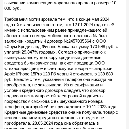
взыскании компенсации морального вреда в размере 10
000 руб.
Требования мотивировала тем, что в конце мая 2024
года ей стало известно о том, что 12.01.2024 года от её
имени с использованием ранее принадлежащего ей
абонентского номера мобильного телефона № был
заключен кредитный договор №2457035564 с ООО
«Хоум Кредит энд Финанс Банк» на сумму 170 598 руб. с
уплатой 29,847% годовых. Согласно приложению к
вышеуказанному договору кредитные денежные
средства были зачислены на счет продавца ООО
«Технопарк-Центр» в счет покупки товара – смартфон
Apple IPhone 15Pro 128 Гб черный стоимостью 139 880
руб. Вместе с тем, указанный телефон она никогда не
приобретала, не заказывала. Из спецификации и
условий кредитного договора следует, что договор
подписан истцом простой электронной подписью
посредством смс-кода с вышеуказанного номера
телефона, который ей не принадлежит с 10.11.2023 года.
Кредитные денежные средства она не получала, товар с
использованием кредитных денежных средств не
приобретала. 28.05.2024 года она обратилась в
отделение полиции с заявлением о возбуждении