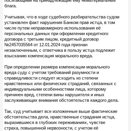
посягающими на принадлежащие ему нематериальные
блага.
Учитывая, что в ходе судебного разбирательства судом
установлен факт нарушения Банком прав истца, в том
числе путем неправомерного использования её
персональных данных при оформлении кредитного
договора с третьим лицом, кредитный договор
№2457035564 от 12.01.2024 года признан
незаключенным, с ответчика в пользу истца подлежит
взысканию компенсация морального вреда.
При определении размера компенсации морального
вреда суду с учетом требований разумности и
справедливости следует исходить из степени
нравственных или физических страданий, связанных с
индивидуальными особенностями лица, которому
причинен вред, степени вины нарушителя и иных
заслуживающих внимания обстоятельств каждого дела.
Так, суд учитывает все изложенные выше фактические
обстоятельства дела, нравственные страдания истца,
выразившиеся в глубоких переживаниях, чувстве
страха, повышенной нервозности, с учетом её