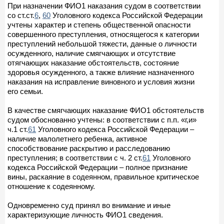
При назначении ФИО1 наказания судом в соответствии
со ст.ст.
6
,
60
Уголовного кодекса Российской Федерации
учтены характер и степень общественной опасности
совершенного преступления, относящегося к категории
преступлений небольшой тяжести, данные о личности
осужденного, наличие смягчающих и отсутствие
отягчающих наказание обстоятельств, состояние
здоровья осужденного, а также влияние назначенного
наказания на исправление виновного и условия жизни
его семьи.
В качестве смягчающих наказание ФИО1 обстоятельств
судом обоснованно учтены: в соответствии с п.п. «г,и»
ч.1 ст.
61
Уголовного кодекса Российской Федерации –
наличие малолетнего ребенка, активное
способствование раскрытию и расследованию
преступления; в соответствии с ч. 2 ст.
61
Уголовного
кодекса Российской Федерации – полное признание
вины, раскаяние в содеянном, правильное критическое
отношение к содеянному.
Одновременно суд принял во внимание и иные
характеризующие личность ФИО1 сведения.