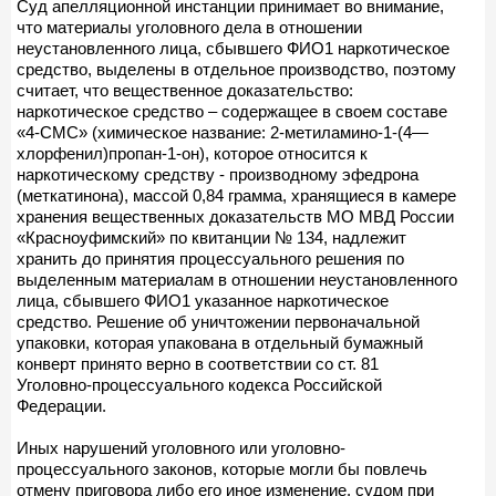
Суд апелляционной инстанции принимает во внимание,
что материалы уголовного дела в отношении
неустановленного лица, сбывшего ФИО1 наркотическое
средство, выделены в отдельное производство, поэтому
считает, что вещественное доказательство:
наркотическое средство – содержащее в своем составе
«4-СМС» (химическое название: 2-метиламино-1-(4—
хлорфенил)пропан-1-он), которое относится к
наркотическому средству - производному эфедрона
(меткатинона), массой 0,84 грамма, хранящиеся в камере
хранения вещественных доказательств МО МВД России
«Красноуфимский» по квитанции № 134, надлежит
хранить до принятия процессуального решения по
выделенным материалам в отношении неустановленного
лица, сбывшего ФИО1 указанное наркотическое
средство. Решение об уничтожении первоначальной
упаковки, которая упакована в отдельный бумажный
конверт принято верно в соответствии со ст. 81
Уголовно-процессуального кодекса Российской
Федерации.
Иных нарушений уголовного или уголовно-
процессуального законов, которые могли бы повлечь
отмену приговора либо его иное изменение, судом при