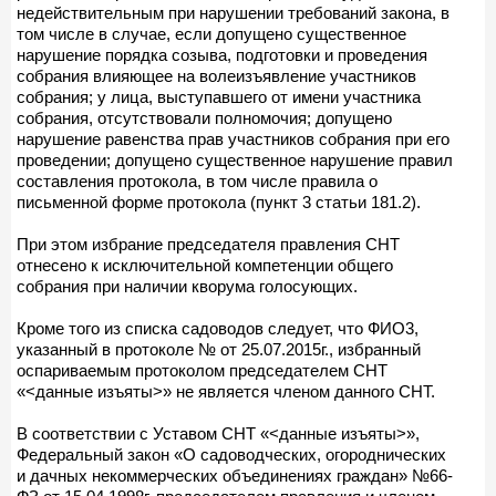
недействительным при нарушении требований закона, в
том числе в случае, если допущено существенное
нарушение порядка созыва, подготовки и проведения
собрания влияющее на волеизъявление участников
собрания; у лица, выступавшего от имени участника
собрания, отсутствовали полномочия; допущено
нарушение равенства прав участников собрания при его
проведении; допущено существенное нарушение правил
составления протокола, в том числе правила о
письменной форме протокола (пункт 3 статьи 181.2).
При этом избрание председателя правления СНТ
отнесено к исключительной компетенции общего
собрания при наличии кворума голосующих.
Кроме того из списка садоводов следует, что ФИО3,
указанный в протоколе № от 25.07.2015г., избранный
оспариваемым протоколом председателем СНТ
«<данные изъяты>» не является членом данного СНТ.
В соответствии с Уставом СНТ «<данные изъяты>»,
Федеральный закон «О садоводческих, огороднических
и дачных некоммерческих объединениях граждан» №66-