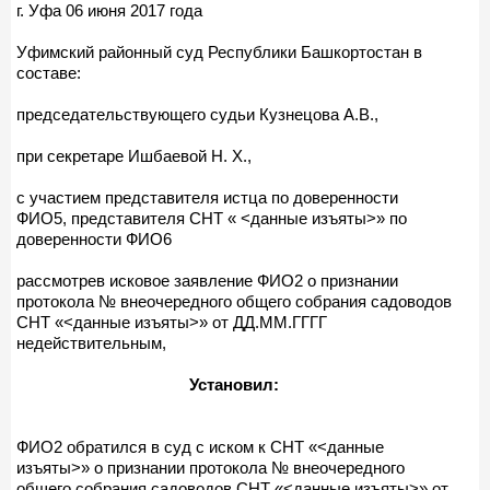
г. Уфа 06 июня 2017 года
Уфимский районный суд Республики Башкортостан в
составе:
председательствующего судьи Кузнецова А.В.,
при секретаре Ишбаевой Н. Х.,
с участием представителя истца по доверенности
ФИО5, представителя СНТ « <данные изъяты>» по
доверенности ФИО6
рассмотрев исковое заявление ФИО2 о признании
протокола № внеочередного общего собрания садоводов
СНТ «<данные изъяты>» от ДД.ММ.ГГГГ
недействительным,
Установил:
ФИО2 обратился в суд с иском к СНТ «<данные
изъяты>» о признании протокола № внеочередного
общего собрания садоводов СНТ «<данные изъяты>» от