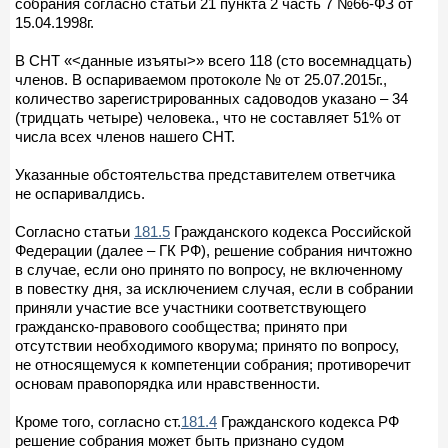
собрания согласно статьи 21 пункта 2 часть 7 №66-ФЗ от
15.04.1998г.
В СНТ «<данные изъяты>» всего 118 (сто восемнадцать)
членов. В оспариваемом протоколе № от 25.07.2015г.,
количество зарегистрированных садоводов указано – 34
(тридцать четыре) человека., что не составляет 51% от
числа всех членов нашего СНТ.
Указанные обстоятельства представителем ответчика
не оспаривалдись.
Согласно статьи
181.5
Гражданского кодекса Российской
Федерации (далее – ГК РФ), решение собрания ничтожно
в случае, если оно принято по вопросу, не включенному
в повестку дня, за исключением случая, если в собрании
приняли участие все участники соответствующего
гражданско-правового сообщества; принято при
отсутствии необходимого кворума; принято по вопросу,
не относящемуся к компетенции собрания; противоречит
основам правопорядка или нравственности.
Кроме того, согласно ст.
181.4
Гражданского кодекса РФ
решение собрания может быть признано судом