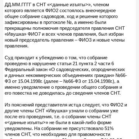
ДД.ММ.ГГГГ в СНТ «<данные изъяты>», членом
которого является ФИО2 состоялось внеочередное
общее собрание садоводов, ход и решение которого
зафиксированы в протоколе №, а именно были
прекращены полномочия председателя правления СНТ
«Ивушка» ФИО7 и всех членов правления, был избран
новый председатель правления – ФИО3 и новые члены
правления.
Суд приходит к убеждению о том, что собрание
проведено в нарушение статьи 21 пункта 2 части 6
Федеральный закон «О садоводческих, огороднических
и дачных некоммерческих объединениях граждан» №66-
ФЗ от 15.04.1998г. (далее – №66-ФЗ от 15.04.1998г.), а
именно уведомление о проведении общего собрания и
его повестка не доводилась до сведения членов СНТ.
Из пояснений представителя истца следует, что ФИО2 и
другие члены СНТ «Ивушка» узнали о собрании уже
после его проведения, т.е. о собрании члены СНТ
«<данные изъяты>» не были в какой-либо форме
уведомлены. На собрании не присутствовало 51%
членов СНТ, что необходимо для правомочности