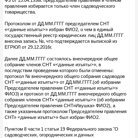
ФЗ от 15.04.1998г. председателем правления и членом
правления избирается только член садоводческого
товарищества.
Протоколом от ДД.ММ.ГГГГ председателем СНТ
«<данные изъяты>» избран ФИО2, о чем в единый
государственный реестр юридических лиц ДД.ММ.ГГГГ
внесена запись №, что подтверждается выпиской из
ЕГРЮЛ от 29.12.2016г.
Далее ДД.ММ.ГГГГ состоялось внеочередное общее
собрание членов СНТ «<данные изъяты>», в
последствии проведении которого были отменены:
протокол № внеочередного общего собрания садоводов
СНТ «<данные изъяты>» от ДД.ММ.ГГГГ.(об избрании
Председателем правления СНТ «<данные изъяты>»
ФИО3) и протокол от ДД.ММ.ГГГГ внеочередного общего
собрания членов СНТ» <данные изъяты>» (об избрании
Председателем правления СНТ»Ивушка» ФИО2), а
также указанным протоколом Председателем правления
СНТ» <данные изъяты>» был избран ФИО2.
Пунктом 8 части 1 статьи 19 Федерального закона "О
садоводческих, огороднических и дачных