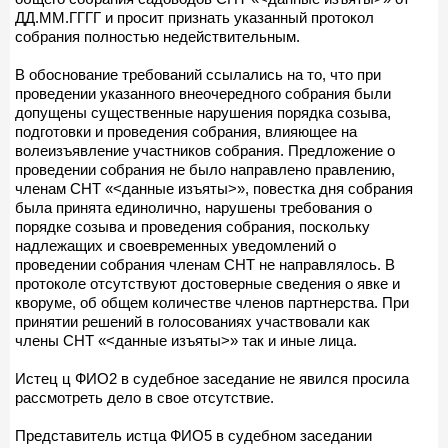
ДД.ММ.ГГГГ и просит признать указанный протокол
собрания полностью недействительным.
В обоснование требований ссылались на то, что при
проведении указанного внеочередного собрания были
допущены существенные нарушения порядка созыва,
подготовки и проведения собрания, влияющее на
волеизъявление участников собрания. Предложение о
проведении собрания не было направлено правлению,
членам СНТ «<данные изъяты>», повестка дня собрания
была принята единолично, нарушены требования о
порядке созыва и проведения собрания, поскольку
надлежащих и своевременных уведомлений о
проведении собрания членам СНТ не направлялось. В
протоколе отсутствуют достоверные сведения о явке и
кворуме, об общем количестве членов партнерства. При
принятии решений в голосованиях участвовали как
члены СНТ «<данные изъяты>» так и иные лица.
Истец ц ФИО2 в судебное заседание не явился просила
рассмотреть дело в свое отсутствие.
Представитель истца ФИО5 в судебном заседании