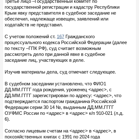
Третье лицо –Государственный комитет по
государственной регистрации и кадастру Республики
Крым явку представителя в судебное заседание не
обеспечил, надлежаще извещен, заявлений или
ходатайств не представил.
С учетом положений ст.
167
Гражданского
процессуального кодекса Российской Федерации (далее
по тексту –ГПК РФ), суд считает возможным
рассмотреть дело при данной явке в судебное
заседание лиц, участвующих в деле.
Изучив материалы дела, суд отмечает следующее.
В судебном заседании установлено, что ФИО1
ДД.ММ.ГГГГ года рождения, уроженец <адрес>, с
ДД.ММ.ГГГГ зарегистрирован по адресу: <адрес>, что
подтверждается паспортом гражданина Российской
Федерации серии 30 14 №, выданным ДД.ММ.ГГГГ
ОУФМС России по <адрес> в <адрес> к/п 910-021 (л.д.
6).
Согласно лицевым счетам на <адрес> в <адрес>, в
похозяйственных книгах с 1991 по 2024 года