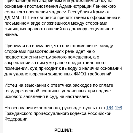
Признание дома аварийным и подлежащим сносу на
основании постановления Администрации Ленинского
сельского поселения <адрес> Республики Крым от
ДД.ММ.ГГГГ не является препятствием к оформлению в
письменном виде сложившихся между сторонами
жилищных правоотношений по договору социального
найма.
Принимая во внимание, что при сложившихся между
сторонами правоотношениях речь идет не о
предоставлении истцу жилого помещения, а о
закреплении за ним уже ранее предоставленного
помещения, суд приходит к выводу о наличии оснований
для удовлетворения заявленных ФИО1 требований.
Истец на взыскании с ответчика расходов по оплате
государственной пошлины, уплаченных при подаче
искового заявления в суд, не настаивает.
На основании изложенного, руководствуясь ст.ст.
194
-
198
Гражданского процессуального кодекса Российской
Федерации,
РЕШИЛ: