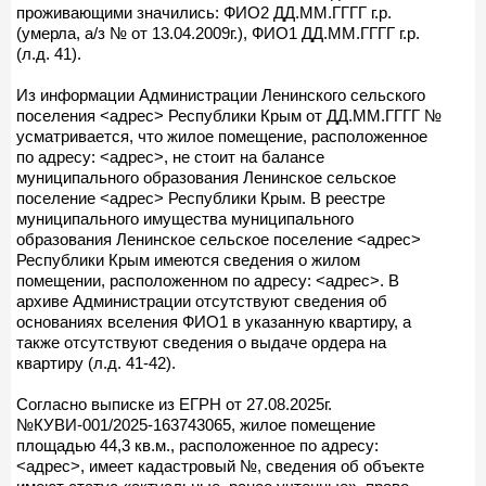
проживающими значились: ФИО2 ДД.ММ.ГГГГ г.р.
(умерла, а/з № от 13.04.2009г.), ФИО1 ДД.ММ.ГГГГ г.р.
(л.д. 41).
Из информации Администрации Ленинского сельского
поселения <адрес> Республики Крым от ДД.ММ.ГГГГ №
усматривается, что жилое помещение, расположенное
по адресу: <адрес>, не стоит на балансе
муниципального образования Ленинское сельское
поселение <адрес> Республики Крым. В реестре
муниципального имущества муниципального
образования Ленинское сельское поселение <адрес>
Республики Крым имеются сведения о жилом
помещении, расположенном по адресу: <адрес>. В
архиве Администрации отсутствуют сведения об
основаниях вселения ФИО1 в указанную квартиру, а
также отсутствуют сведения о выдаче ордера на
квартиру (л.д. 41-42).
Согласно выписке из ЕГРН от 27.08.2025г.
№КУВИ-001/2025-163743065, жилое помещение
площадью 44,3 кв.м., расположенное по адресу:
<адрес>, имеет кадастровый №, сведения об объекте