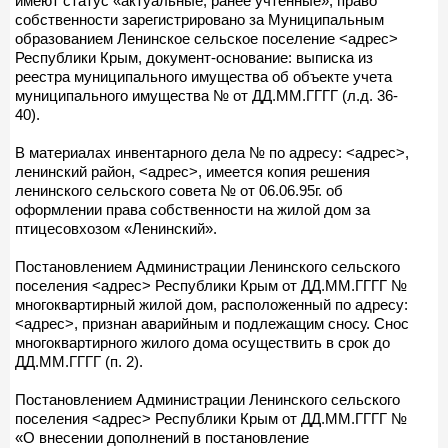
имеют статус «актуальные, ранее учтенные», право
собственности зарегистрировано за Муниципальным
образованием Ленинское сельское поселение <адрес>
Республики Крым, документ-основание: выписка из
реестра муниципального имущества об объекте учета
муниципального имущества № от ДД.ММ.ГГГГ (л.д. 36-
40).
В материалах инвентарного дела № по адресу: <адрес>,
ленинский район, <адрес>, имеется копия решения
ленинского сельского совета № от 06.06.95г. об
оформлении права собственности на жилой дом за
птицесовхозом «Ленинский».
Постановлением Администрации Ленинского сельского
поселения <адрес> Республики Крым от ДД.ММ.ГГГГ №
многоквартирный жилой дом, расположенный по адресу:
<адрес>, признан аварийным и подлежащим сносу. Снос
многоквартирного жилого дома осуществить в срок до
ДД.ММ.ГГГГ (п. 2).
Постановлением Администрации Ленинского сельского
поселения <адрес> Республики Крым от ДД.ММ.ГГГГ №
«О внесении дополнений в постановление