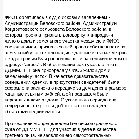
ФИО1 обратилась в суд с исковым заявлением к
Администрации Беловского района, Администрации
Кондратовского сельсовета Беловского района, в
котором просила признать договор купли-продажи
жилого дома и земельного участка между ею и ФИО3
состоявшимся, признать за ней право собственности на
земельный участок площадью <данные изъяты>.метров
с кадастровым № и расположенный на нем жилой дом по
адресу: <адрес>. В обоснование иска указала, что в
ДД.ММ.ГГГГ она приобрела у ФИО3 жилой дом и
земельный участок. В качестве доказательства
совершения сделки, в присутствии свидетелей была
оформлена расписка о передаче за дом денег в размере
<данные изъяты> рублей, а ей продавцом были
переданы ключи от дома. С указанного периода она
непрерывно, открыто и добросовестно владеет
объектами недвижимости.
Протокольным определением Беловского районного
суда от ДД.ММ.ГГГГ для участия в деле в качестве
третьего лица, не заявляющего самостоятельных