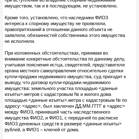
имуществом, так и в последующем, не установлено.
Кроме того, установлено, что наследники ФИО3
интереса к спорному имуществу не проявляли,
правопритязаний в отношении данного объекта не
заявляли, обязанностей собственника этого имущества
не исполняли.
При изложенных обстоятельствах, принимая во
внимание конкретные обстоятельства по данному делу,
учитывая пояснения истца, свидетелей, представителя
органа местного самоуправления относительно сделки
купли-продажи недвижимого имущества, суд приходит к
выводу, что договор купли-продажи недвижимого
имущества: земельного участка площадью <данные
изъяты>.метров с кадастровым № и жилого дома
площадью <данные изъяты>.метра с кадастровым № по
адресу: <адрес>, был заключен ДД.ММ.ГГГГ в <адрес>
между ФИО3, принявшей часть наследственного
имущества ФИО2, и ФИО1, с передачей по расписке
ФИО3 денежных средств в размере <данные изъяты>
рублей, а ФИО1 – ключей от дома.