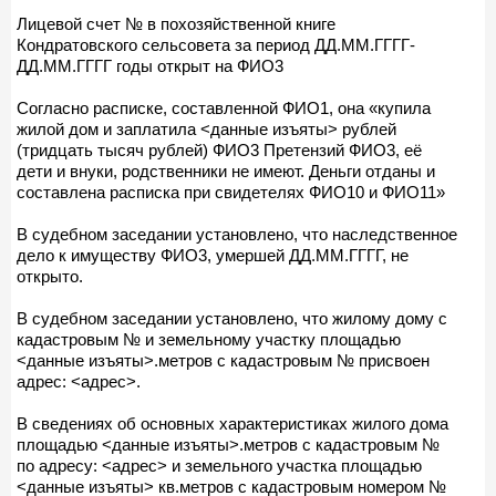
Лицевой счет № в похозяйственной книге
Кондратовского сельсовета за период ДД.ММ.ГГГГ-
ДД.ММ.ГГГГ годы открыт на ФИО3
Согласно расписке, составленной ФИО1, она «купила
жилой дом и заплатила <данные изъяты> рублей
(тридцать тысяч рублей) ФИО3 Претензий ФИО3, её
дети и внуки, родственники не имеют. Деньги отданы и
составлена расписка при свидетелях ФИО10 и ФИО11»
В судебном заседании установлено, что наследственное
дело к имуществу ФИО3, умершей ДД.ММ.ГГГГ, не
открыто.
В судебном заседании установлено, что жилому дому с
кадастровым № и земельному участку площадью
<данные изъяты>.метров с кадастровым № присвоен
адрес: <адрес>.
В сведениях об основных характеристиках жилого дома
площадью <данные изъяты>.метров с кадастровым №
по адресу: <адрес> и земельного участка площадью
<данные изъяты> кв.метров с кадастровым номером №