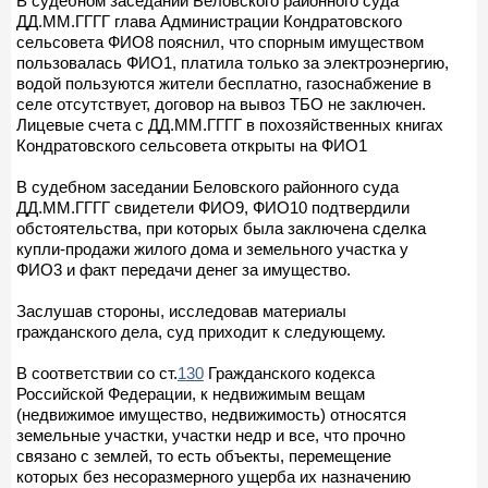
В судебном заседании Беловского районного суда
ДД.ММ.ГГГГ глава Администрации Кондратовского
сельсовета ФИО8 пояснил, что спорным имуществом
пользовалась ФИО1, платила только за электроэнергию,
водой пользуются жители бесплатно, газоснабжение в
селе отсутствует, договор на вывоз ТБО не заключен.
Лицевые счета с ДД.ММ.ГГГГ в похозяйственных книгах
Кондратовского сельсовета открыты на ФИО1
В судебном заседании Беловского районного суда
ДД.ММ.ГГГГ свидетели ФИО9, ФИО10 подтвердили
обстоятельства, при которых была заключена сделка
купли-продажи жилого дома и земельного участка у
ФИО3 и факт передачи денег за имущество.
Заслушав стороны, исследовав материалы
гражданского дела, суд приходит к следующему.
В соответствии со ст.
130
Гражданского кодекса
Российской Федерации, к недвижимым вещам
(недвижимое имущество, недвижимость) относятся
земельные участки, участки недр и все, что прочно
связано с землей, то есть объекты, перемещение
которых без несоразмерного ущерба их назначению