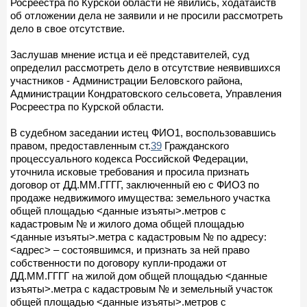
Росреестра по Курской области не явились, ходатайств
об отложении дела не заявили и не просили рассмотреть
дело в свое отсутствие.
Заслушав мнение истца и её представителей, суд
определил рассмотреть дело в отсутствие неявившихся
участников - Администрации Беловского района,
Администрации Кондратовского сельсовета, Управления
Росреестра по Курской области.
В судебном заседании истец ФИО1, воспользовавшись
правом, предоставленным ст.
39
Гражданского
процессуального кодекса Российской Федерации,
уточнила исковые требования и просила признать
договор от ДД.ММ.ГГГГ, заключенный ею с ФИО3 по
продаже недвижимого имущества: земельного участка
общей площадью <данные изъяты>.метров с
кадастровым № и жилого дома общей площадью
<данные изъяты>.метра с кадастровым № по адресу:
<адрес> – состоявшимся, и признать за ней право
собственности по договору купли-продажи от
ДД.ММ.ГГГГ на жилой дом общей площадью <данные
изъяты>.метра с кадастровым № и земельный участок
общей площадью <данные изъяты>.метров с