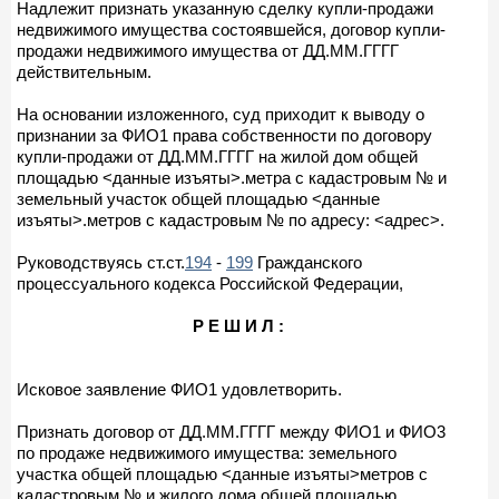
Надлежит признать указанную сделку купли-продажи
недвижимого имущества состоявшейся, договор купли-
продажи недвижимого имущества от ДД.ММ.ГГГГ
действительным.
На основании изложенного, суд приходит к выводу о
признании за ФИО1 права собственности по договору
купли-продажи от ДД.ММ.ГГГГ на жилой дом общей
площадью <данные изъяты>.метра с кадастровым № и
земельный участок общей площадью <данные
изъяты>.метров с кадастровым № по адресу: <адрес>.
Руководствуясь ст.ст.
194
-
199
Гражданского
процессуального кодекса Российской Федерации,
Р Е Ш И Л :
Исковое заявление ФИО1 удовлетворить.
Признать договор от ДД.ММ.ГГГГ между ФИО1 и ФИО3
по продаже недвижимого имущества: земельного
участка общей площадью <данные изъяты>метров с
кадастровым № и жилого дома общей площадью