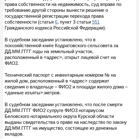
права собственности на недвижимость, суд вправе по
требованию другой стороны вынести решение о
государственной регистрации перехода права
собственности (статья
6
, пункт 3 статьи
551
Гражданского кодекса Российской Федерации).
В судебном заседании установлено, что в
похозяйственной книге Кодратовского сельсовета за
ДД.ММ.ГГГГ годы на земельный участок,
расположенный в <адрес>, открыт лицевой счет на
ФИО2.
Технический паспорт с инвентарным номером № на
жилой дом, расположенный в <адрес> содержит
сведения о владельце – ФИО2 и площади жилого дома –
<данные изъяты>.метров.
В судебном заседании установлено, что после смерти
ДД.ММ.ГГГГ ФИО2 супруге ФИО3 нотариусом
Беловского нотариального округа Курской области
выданы свидетельства о праве на наследство по закону
ДД.ММ.ГГГГ на имущество, состоящее из денежных
вкладов.