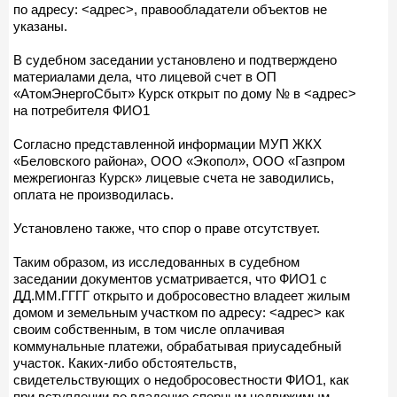
по адресу: <адрес>, правообладатели объектов не
указаны.
В судебном заседании установлено и подтверждено
материалами дела, что лицевой счет в ОП
«АтомЭнергоСбыт» Курск открыт по дому № в <адрес>
на потребителя ФИО1
Согласно представленной информации МУП ЖКХ
«Беловского района», ООО «Экопол», ООО «Газпром
межрегионгаз Курск» лицевые счета не заводились,
оплата не производилась.
Установлено также, что спор о праве отсутствует.
Таким образом, из исследованных в судебном
заседании документов усматривается, что ФИО1 с
ДД.ММ.ГГГГ открыто и добросовестно владеет жилым
домом и земельным участком по адресу: <адрес> как
своим собственным, в том числе оплачивая
коммунальные платежи, обрабатывая приусадебный
участок. Каких-либо обстоятельств,
свидетельствующих о недобросовестности ФИО1, как
при вступлении во владение спорным недвижимым