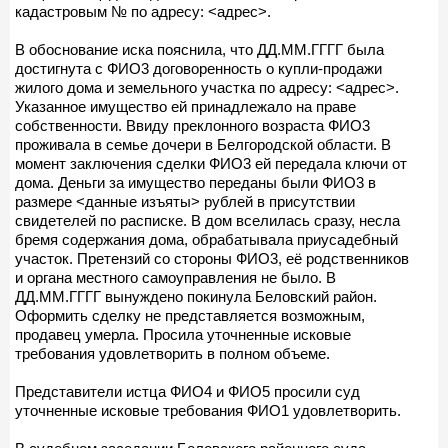
кадастровым № по адресу: <адрес>.
В обоснование иска пояснила, что ДД.ММ.ГГГГ была
достигнута с ФИО3 договоренность о купли-продажи
жилого дома и земельного участка по адресу: <адрес>.
Указанное имущество ей принадлежало на праве
собственности. Ввиду преклонного возраста ФИО3
проживала в семье дочери в Белгородской области. В
момент заключения сделки ФИО3 ей передала ключи от
дома. Деньги за имущество переданы были ФИО3 в
размере <данные изъяты> рублей в присутствии
свидетелей по расписке. В дом вселилась сразу, несла
бремя содержания дома, обрабатывала приусадебный
участок. Претензий со стороны ФИО3, её родственников
и органа местного самоуправления не было. В
ДД.ММ.ГГГГ вынуждено покинула Беловский район.
Оформить сделку не представляется возможным,
продавец умерла. Просила уточненные исковые
требования удовлетворить в полном объеме.
Представители истца ФИО4 и ФИО5 просили суд
уточненные исковые требования ФИО1 удовлетворить.