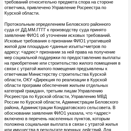
требований относительно предмета спора на стороне
ответчика, привлечено Управление Росреестра по
Курской области.
Протокольным определением Беловского районного
суда от ДД.ММ.ГГГГ к производству суда принято
заявление ФИО1 об уточнении исковых требований.
Исковые требования о признании ФИО1 утратившей
жилой дом площадью <данные изъяты>метров по
адресу: <адрес> признании за ней права на получение
мер социальной поддержки по предоставлению выплаты
на приобретение или строительство жилого помещения в
связи с утратой жилого помещения предъявлены к
ответчикам Министерству строительства Курской
области, ОКУ «Дирекция по реализации в Курской
области программ обеспечения жильем отдельных
категорий граждан», третьим лицам Управлению
Росреестра по Курской области, Управлению МВД
России по Курской области, Администрации Беловского
района, Администрации Кондратовского сельсовета. В
обосновании заявления ФИО1 указала, что <адрес>
включено в перечень населенных пунктов, которым
положена социальная выплата в связи с утратой жилья
или имущества в результате военных действий. Для