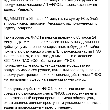
продуктовом магазине ИП «ФИО5», расположенном по
адресу: <адрес>;
ДД.ММ.ГГГГ в 06 часов 44 минуты, на сумму 98 рублей,
в продуктовом магазине «Авокадо», расположенном по
адресу: <адрес>.
Таким образом, ФИО1 в период времени с 09 часов 24
минуты ДД.ММ.ГГГГ по 06 часов 44 минуты ДД.ММ.ГГГГ
действуя умышленно, из корыстных побуждений, тайно
похитила с банковского счета №, банковской карты ПАО
«Сбербанк» №, открытого ДД.ММ.ГГГГ в отделении
8624/0378 ПАО «Сбербанк» на имя ФИО3,
принадлежащие последней денежные средства на
общую сумму 2 259 рублей, которыми распорядилась по
своему усмотрению, причинив своими действиями ФИО3
материальный ущерб на вышеуказанную сумму.
Преступные действия ФИО1 по хищению денежных
средств с банковского счета ФИО3, совершенные ей в
вышеуказанный период времени, имели общую цель,
охватывались единым преступным умыслом и являлись
единым продолжаемым преступлением.