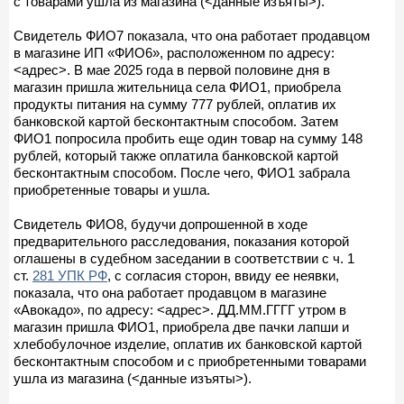
с товарами ушла из магазина (<данные изъяты>).
Свидетель ФИО7 показала, что она работает продавцом
в магазине ИП «ФИО6», расположенном по адресу:
<адрес>. В мае 2025 года в первой половине дня в
магазин пришла жительница села ФИО1, приобрела
продукты питания на сумму 777 рублей, оплатив их
банковской картой бесконтактным способом. Затем
ФИО1 попросила пробить еще один товар на сумму 148
рублей, который также оплатила банковской картой
бесконтактным способом. После чего, ФИО1 забрала
приобретенные товары и ушла.
Свидетель ФИО8, будучи допрошенной в ходе
предварительного расследования, показания которой
оглашены в судебном заседании в соответствии с ч. 1
ст.
281 УПК РФ
, с согласия сторон, ввиду ее неявки,
показала, что она работает продавцом в магазине
«Авокадо», по адресу: <адрес>. ДД.ММ.ГГГГ утром в
магазин пришла ФИО1, приобрела две пачки лапши и
хлебобулочное изделие, оплатив их банковской картой
бесконтактным способом и с приобретенными товарами
ушла из магазина (<данные изъяты>).