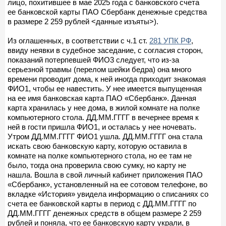
лицо, похитившее в мае 2025 года с банковского счета
ее банковской карты ПАО Сбербанк денежные средства
в размере 2 259 рублей <данные изъяты>).
Из оглашенных, в соответствии с ч.1 ст.
281 УПК РФ
,
ввиду неявки в судебное заседание, с согласия сторон,
показаний потерпевшей ФИО3 следует, что из-за
серьезной травмы (перелом шейки бедра) она много
времени проводит дома, к ней иногда приходит знакомая
ФИО1, чтобы ее навестить. У нее имеется выпущенная
на ее имя банковская карта ПАО «Сбербанк». Данная
карта хранилась у нее дома, в жилой комнате на полке
компьютерного стола. ДД.ММ.ГГГГ в вечернее время к
ней в гости пришла ФИО1, и осталась у нее ночевать.
Утром ДД.ММ.ГГГГ ФИО1 ушла. ДД.ММ.ГГГГ она стала
искать свою банковскую карту, которую оставила в
комнате на полке компьютерного стола, но ее там не
было, тогда она проверила свою сумку, но карту не
нашла. Вошла в свой личный кабинет приложения ПАО
«Сбербанк», установленный на ее сотовом телефоне, во
вкладке «История» увидела информацию о списаниях со
счета ее банковской карты в период с ДД.ММ.ГГГГ по
ДД.ММ.ГГГГ денежных средств в общем размере 2 259
рублей и поняла, что ее банковскую карту украли, в