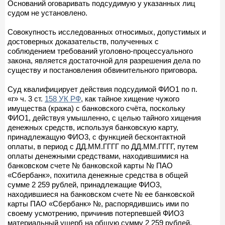
Оснований оговаривать подсудимую у указанных лиц
судом не установлено.
Совокупность исследованных относимых, допустимых и
достоверных доказательств, полученных с
соблюдением требований уголовно-процессуального
закона, является достаточной для разрешения дела по
существу и постановления обвинительного приговора.
Суд квалифицирует действия подсудимой ФИО1 по п.
«г» ч. 3 ст.
158 УК РФ
, как тайное хищение чужого
имущества (кража) с банковского счёта, поскольку
ФИО1, действуя умышленно, с целью тайного хищения
денежных средств, используя банковскую карту,
принадлежащую ФИО3, с функцией бесконтактной
оплаты, в период с ДД.ММ.ГГГГ по ДД.ММ.ГГГГ, путем
оплаты денежными средствами, находившимися на
банковском счете № банковской карты № ПАО
«Сбербанк», похитила денежные средства в общей
сумме 2 259 рублей, принадлежащие ФИО3,
находившиеся на банковском счете № ее банковской
карты ПАО «Сбербанк» №, распорядившись ими по
своему усмотрению, причинив потерпевшей ФИО3
материальный ущерб на общую сумму 2 259 рублей.