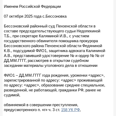
Именем Российской Федерации
07 октября 2025 года с.Бессоновка
Бессоновский районный суд Пензенской области в
составе председательствующего судьи Недопекиной
Т.Б., при секретаре Каляминой И.В., с участием
государственного обвинителя помощника прокурора
Бессоновского района Пензенской области Федяниной
К.В., подсудимой ФИО1, защитника адвоката Калининой
А.В., представившей удостоверение № и ордер № № от
ДД.ММ.ГГГГ, рассмотрев в открытом судебном
заседании материалы уголовного дела в отношении
ФИО1 – ДД.ММ.ГГГГ года рождения, уроженки <адрес>,
зарегистрированной по адресу: <адрес> проживающей
по адресу: <адрес>, образование среднее специальное,
разведенной, не работающей, гражданки РФ, ранее не
судимой,
обвиняемой в совершении преступления,
предусмотренного п. «г» ч. 3 ст.
158 УК РФ
,