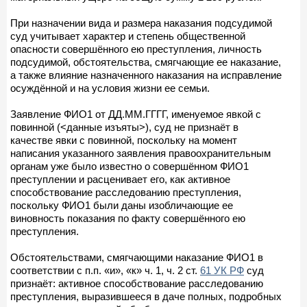
При назначении вида и размера наказания подсудимой
суд учитывает характер и степень общественной
опасности совершённого ею преступления, личность
подсудимой, обстоятельства, смягчающие ее наказание,
а также влияние назначенного наказания на исправление
осуждённой и на условия жизни ее семьи.
Заявление ФИО1 от ДД.ММ.ГГГГ, именуемое явкой с
повинной (<данные изъяты>), суд не признаёт в
качестве явки с повинной, поскольку на момент
написания указанного заявления правоохранительным
органам уже было известно о совершённом ФИО1
преступлении и расценивает его, как активное
способствование расследованию преступления,
поскольку ФИО1 были даны изобличающие ее
виновность показания по факту совершённого ею
преступления.
Обстоятельствами, смягчающими наказание ФИО1 в
соответствии с п.п. «и», «к» ч. 1, ч. 2 ст.
61 УК РФ
суд
признаёт: активное способствование расследованию
преступления, выразившееся в даче полных, подробных