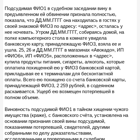
Подсудимая ФИО1 в судебном заседании вину в
предъявленном ей обвинении признала полностью,
показала, что ДД.ММ.ГГГГ она находилась в гостях у
своей знакомой ФИО3 по адресу: <адрес>, осталась у
нее ночевать. Утром ДД.ММ.ГГГГ, собираясь домой, на
полке компьютерного стола в комнате увидела
банковскую карту, принадлежащую ФИО3, взяла ее и
ушла. 25, 26 и ДД.ММ.ГГГГ в магазинах «Авокадо», ИП
«ФИО6», ИП «ФИО5», расположенных в <адрес>,
купила продукты питания, сигареты, алкоголь, которые
оплатила похищенной ею у ФИО3 банковской картой,
прикладывая ее к терминалам для бесконтактной
оплаты. Всего ею похищено со счета банковской карты,
принадлежащей ФИО3, 2 259 рублей, в содеянном
раскаивается. Ущерб ею возмещен потерпевшей в
полном объеме.
Виновность подсудимой ФИО1 в тайном хищении чужого
имущества (краже), с банковского счёта, установлена на
основании признания своей вины подсудимой,
показаниями потерпевшей, свидетелей, другими
собранными по делу доказательствами,
исследованными и проверенными в судебном