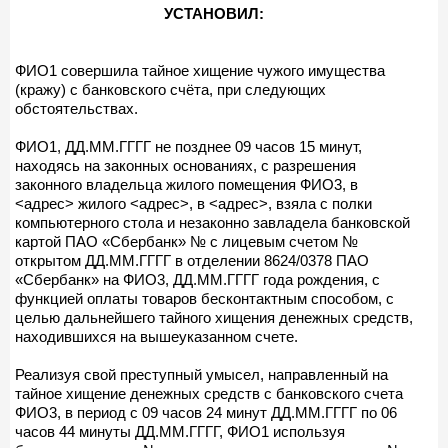
УСТАНОВИЛ:
ФИО1 совершила тайное хищение чужого имущества
(кражу) с банковского счёта, при следующих
обстоятельствах.
ФИО1, ДД.ММ.ГГГГ не позднее 09 часов 15 минут,
находясь на законных основаниях, с разрешения
законного владельца жилого помещения ФИО3, в
<адрес> жилого <адрес>, в <адрес>, взяла с полки
компьютерного стола и незаконно завладела банковской
картой ПАО «Сбербанк» № с лицевым счетом №
открытом ДД.ММ.ГГГГ в отделении 8624/0378 ПАО
«Сбербанк» на ФИО3, ДД.ММ.ГГГГ года рождения, с
функцией оплаты товаров бесконтактным способом, с
целью дальнейшего тайного хищения денежных средств,
находившихся на вышеуказанном счете.
Реализуя свой преступный умысел, направленный на
тайное хищение денежных средств с банковского счета
ФИО3, в период с 09 часов 24 минут ДД.ММ.ГГГГ по 06
часов 44 минуты ДД.ММ.ГГГГ, ФИО1 используя