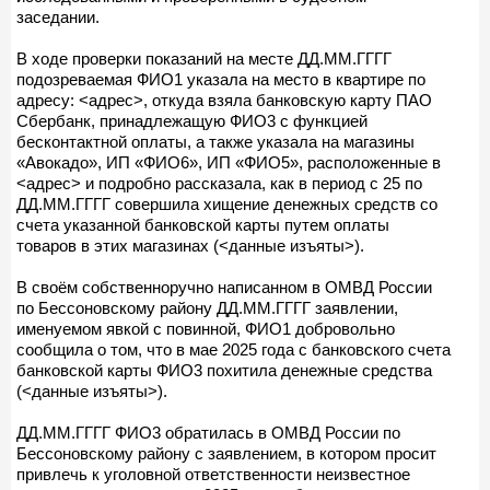
заседании.
В ходе проверки показаний на месте ДД.ММ.ГГГГ
подозреваемая ФИО1 указала на место в квартире по
адресу: <адрес>, откуда взяла банковскую карту ПАО
Сбербанк, принадлежащую ФИО3 с функцией
бесконтактной оплаты, а также указала на магазины
«Авокадо», ИП «ФИО6», ИП «ФИО5», расположенные в
<адрес> и подробно рассказала, как в период с 25 по
ДД.ММ.ГГГГ совершила хищение денежных средств со
счета указанной банковской карты путем оплаты
товаров в этих магазинах (<данные изъяты>).
В своём собственноручно написанном в ОМВД России
по Бессоновскому району ДД.ММ.ГГГГ заявлении,
именуемом явкой с повинной, ФИО1 добровольно
сообщила о том, что в мае 2025 года с банковского счета
банковской карты ФИО3 похитила денежные средства
(<данные изъяты>).
ДД.ММ.ГГГГ ФИО3 обратилась в ОМВД России по
Бессоновскому району с заявлением, в котором просит
привлечь к уголовной ответственности неизвестное