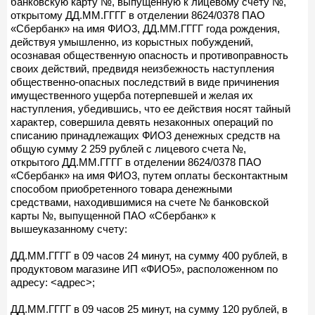
банковскую карту №, выпущенную к лицевому счету №,
открытому ДД.ММ.ГГГГ в отделении 8624/0378 ПАО
«Сбербанк» на имя ФИО3, ДД.ММ.ГГГГ года рождения,
действуя умышленно, из корыстных побуждений,
осознавая общественную опасность и противоправность
своих действий, предвидя неизбежность наступления
общественно-опасных последствий в виде причинения
имущественного ущерба потерпевшей и желая их
наступления, убедившись, что ее действия носят тайный
характер, совершила девять незаконных операций по
списанию принадлежащих ФИО3 денежных средств на
общую сумму 2 259 рублей с лицевого счета №,
открытого ДД.ММ.ГГГГ в отделении 8624/0378 ПАО
«Сбербанк» на имя ФИО3, путем оплаты бесконтактным
способом приобретенного товара денежными
средствами, находившимися на счете № банковской
карты №, выпущенной ПАО «Сбербанк» к
вышеуказанному счету:
ДД.ММ.ГГГГ в 09 часов 24 минут, на сумму 400 рублей, в
продуктовом магазине ИП «ФИО5», расположенном по
адресу: <адрес>;
ДД.ММ.ГГГГ в 09 часов 25 минут, на сумму 120 рублей, в