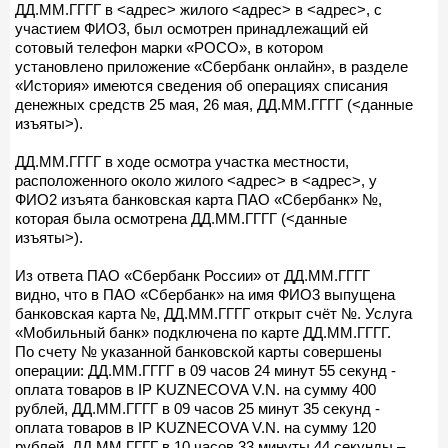
ДД.ММ.ГГГГ в <адрес> жилого <адрес> в <адрес>, с
участием ФИО3, был осмотрен принадлежащий ей
сотовый телефон марки «РОСО», в котором
установлено приложение «Сбербанк онлайн», в разделе
«История» имеются сведения об операциях списания
денежных средств 25 мая, 26 мая, ДД.ММ.ГГГГ (<данные
изъяты>).
ДД.ММ.ГГГГ в ходе осмотра участка местности,
расположенного около жилого <адрес> в <адрес>, у
ФИО2 изъята банковская карта ПАО «Сбербанк» №,
которая была осмотрена ДД.ММ.ГГГГ (<данные
изъяты>).
Из ответа ПАО «Сбербанк России» от ДД.ММ.ГГГГ
видно, что в ПАО «Сбербанк» на имя ФИО3 выпущена
банковская карта №, ДД.ММ.ГГГГ открыт счёт №. Услуга
«Мобильный банк» подключена по карте ДД.ММ.ГГГГ.
По счету № указанной банковской карты совершены
операции: ДД.ММ.ГГГГ в 09 часов 24 минут 55 секунд -
оплата товаров в IP KUZNECOVA V.N. на сумму 400
рублей, ДД.ММ.ГГГГ в 09 часов 25 минут 35 секунд -
оплата товаров в IP KUZNECOVA V.N. на сумму 120
рублей, ДД.ММ.ГГГГ в 10 часов 33 минуты 44 секунды –