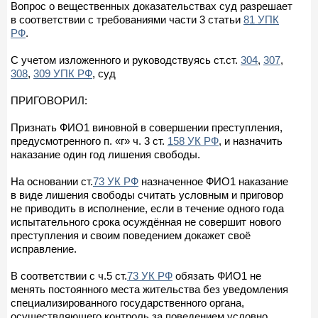
Вопрос о вещественных доказательствах суд разрешает
в соответствии с требованиями части 3 статьи
81 УПК
РФ
.
С учетом изложенного и руководствуясь ст.ст.
304
,
307
,
308
,
309 УПК РФ
, суд
ПРИГОВОРИЛ:
Признать ФИО1 виновной в совершении преступления,
предусмотренного п. «г» ч. 3 ст.
158 УК РФ
, и назначить
наказание один год лишения свободы.
На основании ст.
73 УК РФ
назначенное ФИО1 наказание
в виде лишения свободы считать условным и приговор
не приводить в исполнение, если в течение одного года
испытательного срока осуждённая не совершит нового
преступления и своим поведением докажет своё
исправление.
В соответствии с ч.5 ст.
73 УК РФ
обязать ФИО1 не
менять постоянного места жительства без уведомления
специализированного государственного органа,
осуществляющего контроль за поведением условно