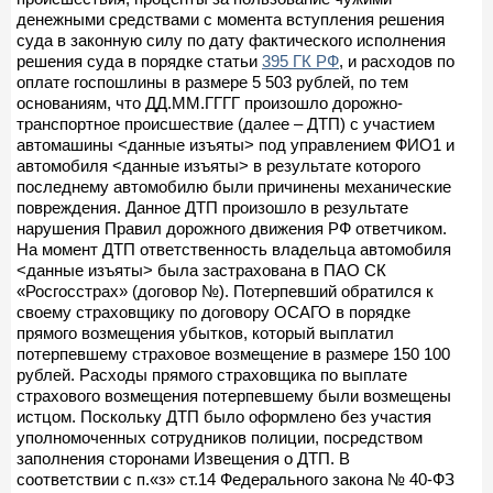
денежными средствами с момента вступления решения
суда в законную силу по дату фактического исполнения
решения суда в порядке статьи
395 ГК РФ
, и расходов по
оплате госпошлины в размере 5 503 рублей, по тем
основаниям, что ДД.ММ.ГГГГ произошло дорожно-
транспортное происшествие (далее – ДТП) с участием
автомашины <данные изъяты> под управлением ФИО1 и
автомобиля <данные изъяты> в результате которого
последнему автомобилю были причинены механические
повреждения. Данное ДТП произошло в результате
нарушения Правил дорожного движения РФ ответчиком.
На момент ДТП ответственность владельца автомобиля
<данные изъяты> была застрахована в ПАО СК
«Росгосстрах» (договор №). Потерпевший обратился к
своему страховщику по договору ОСАГО в порядке
прямого возмещения убытков, который выплатил
потерпевшему страховое возмещение в размере 150 100
рублей. Расходы прямого страховщика по выплате
страхового возмещения потерпевшему были возмещены
истцом. Поскольку ДТП было оформлено без участия
уполномоченных сотрудников полиции, посредством
заполнения сторонами Извещения о ДТП. В
соответствии с п.«з» ст.14 Федерального закона № 40-ФЗ