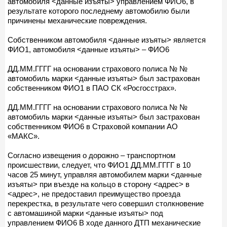
автомобиля <данные изъяты> управлением ФИО6, в
результате которого последнему автомобилю были
причинены механические повреждения.
Собственником автомобиля <данные изъяты> является
ФИО1, автомобиля <данные изъяты> – ФИО6
ДД.ММ.ГГГГ на основании страхового полиса № №
автомобиль марки <данные изъяты> был застрахован
собственником ФИО1 в ПАО СК «Росгосстрах».
ДД.ММ.ГГГГ на основании страхового полиса № №
автомобиль марки <данные изъяты> был застрахован
собственником ФИО6 в Страховой компании АО
«МАКС».
Согласно извещения о дорожно – транспортном
происшествии, следует, что ФИО1 ДД.ММ.ГГГГ в 10
часов 25 минут, управляя автомобилем марки <данные
изъяты> при въезде на кольцо в сторону <адрес> в
<адрес>, не предоставил преимущество проезда
перекрестка, в результате чего совершил столкновение
с автомашиной марки <данные изъяты> под
управлением ФИО6 В ходе данного ДТП механические