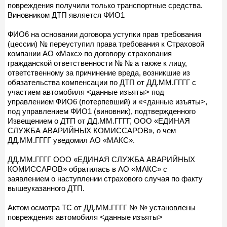
повреждения получили только транспортные средства.
Виновником ДТП является ФИО1
ФИО6 на основании договора уступки прав требования
(цессии) № переуступил права требования к Страховой
компании АО «Макс» по договору страхования
гражданской ответственности № № а также к лицу,
ответственному за причинение вреда, возникшие из
обязательства компенсации по ДТП от ДД.ММ.ГГГГ с
участием автомобиля <данные изъяты> под
управлением ФИО6 (потерпевший) и «<данные изъяты>,
под управлением ФИО1 (виновник), подтвержденного
Извещением о ДТП от ДД.ММ.ГГГГ, ООО «ЕДИНАЯ
СЛУЖБА АВАРИЙНЫХ КОМИССАРОВ», о чем
ДД.ММ.ГГГГ уведомил АО «МАКС».
ДД.ММ.ГГГГ ООО «ЕДИНАЯ СЛУЖБА АВАРИЙНЫХ
КОМИССАРОВ» обратилась в АО «МАКС» с
заявлением о наступлении страхового случая по факту
вышеуказанного ДТП.
Актом осмотра ТС от ДД.ММ.ГГГГ № № установлены
повреждения автомобиля <данные изъяты>