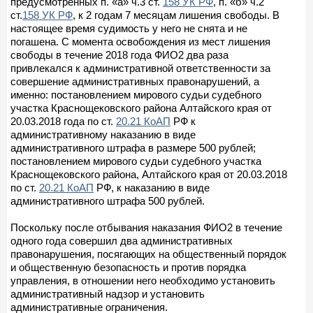
предусмотренных п. «а» ч.3 ст.
158 УК РФ
, п. «б» ч.2
ст.
158 УК РФ
, к 2 годам 7 месяцам лишения свободы. В
настоящее время судимость у него не снята и не
погашена. С момента освобождения из мест лишения
свободы в течение 2018 года ФИО2 два раза
привлекался к административной ответственности за
совершение административных правонарушений, а
именно: постановлением мирового судьи судебного
участка Краснощековского района Алтайского края от
20.03.2018 года по ст.
20.21 КоАП
РФ к
административному наказанию в виде
административного штрафа в размере 500 рублей;
постановлением мирового судьи судебного участка
Краснощековского района, Алтайского края от 20.03.2018
по ст.
20.21 КоАП
РФ, к наказанию в виде
административного штрафа 500 рублей.
Поскольку после отбывания наказания ФИО2 в течение
одного года совершил два административных
правонарушения, посягающих на общественный порядок
и общественную безопасность и против порядка
управления, в отношении него необходимо установить
административный надзор и установить
административные ограничения.