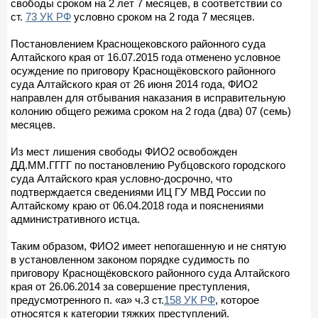
свободы сроком на 2 лет 7 месяцев, в соответствии со
ст.
73 УК РФ
условно сроком на 2 года 7 месяцев.
Постановлением Краснощековского районного суда
Алтайского края от 16.07.2015 года отменено условное
осуждение по приговору Краснощёковского районного
суда Алтайского края от 26 июня 2014 года, ФИО2
направлен для отбывания наказания в исправительную
колонию общего режима сроком на 2 года (два) 07 (семь)
месяцев.
Из мест лишения свободы ФИО2 освобожден
ДД.ММ.ГГГГ по постановлению Рубцовского городского
суда Алтайского края условно-досрочно, что
подтверждается сведениями ИЦ ГУ МВД России по
Алтайскому краю от 06.04.2018 года и пояснениями
административного истца.
Таким образом, ФИО2 имеет непогашенную и не снятую
в установленном законом порядке судимость по
приговору Краснощёковского районного суда Алтайского
края от 26.06.2014 за совершение преступления,
предусмотренного п. «а» ч.3 ст.
158 УК РФ
, которое
относятся к категории тяжких преступлений.