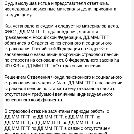
Суд, выслушав истца и представителя ответчика,
исследовав письменные материалы дела, приходит к
следующему.
Как установлено судом и следует из материалов дела,
ФИО1, ДД.ММ.ГГГГ года рождения, является
гражданином Российской Федерации, ДД.ММ.ГГГГ
обратился в Отделение пенсионного и социального
страхования Российской Федерации по <адрес> с
заявлением о назначении досрочной страховой пенсии
по старости на основании ст. 8 Федерального закона №
400-ФЗ от ДД.ММ.ГГГГ «О страховых пенсиях».
Решением Отделения Фонда пенсионного и социального
страхования по <адрес> № от ДД.ММ.ГГГГ в назначении
страховой пенсии по старости ему отказано в связи с
отсутствием требуемой величины индивидуального
пенсионного коэффициента.
В страховой стаж не засчитаны периоды работы с
ДД.ММ.ГГГГ по ДД.ММ.ГГГГ, с ДД.ММ.ГГГГ по
ДД.ММ.ГГГГ, с ДД.ММ.ГГГГ по ДД.ММ.ГГГГ и с
ДД.ММ.ГГГГ по ДД.ММ.ГГГГ в связи с отсутствием
документов, подтверждающих периоды трудовой