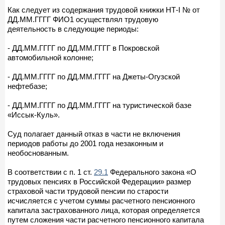
Как следует из содержания трудовой книжки НТ-I № от
ДД.ММ.ГГГГ ФИО1 осуществлял трудовую
деятельность в следующие периоды:
- ДД.ММ.ГГГГ по ДД.ММ.ГГГГ в Покровской
автомобильной колонне;
- ДД.ММ.ГГГГ по ДД.ММ.ГГГГ на Джеты-Огузской
нефтебазе;
- ДД.ММ.ГГГГ по ДД.ММ.ГГГГ на туристической базе
«Иссык-Куль».
Суд полагает данный отказ в части не включения
периодов работы до 2001 года незаконным и
необоснованным.
В соответствии с п. 1 ст.
29.1
Федерального закона «О
трудовых пенсиях в Российской Федерации» размер
страховой части трудовой пенсии по старости
исчисляется с учетом суммы расчетного пенсионного
капитала застрахованного лица, которая определяется
путем сложения части расчетного пенсионного капитала