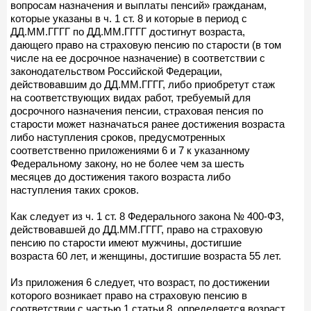
вопросам назначения и выплаты пенсий» гражданам,
которые указаны в ч. 1 ст. 8 и которые в период с
ДД.ММ.ГГГГ по ДД.ММ.ГГГГ достигнут возраста,
дающего право на страховую пенсию по старости (в том
числе на ее досрочное назначение) в соответствии с
законодательством Российской Федерации,
действовавшим до ДД.ММ.ГГГГ, либо приобретут стаж
на соответствующих видах работ, требуемый для
досрочного назначения пенсии, страховая пенсия по
старости может назначаться ранее достижения возраста
либо наступления сроков, предусмотренных
соответственно приложениями 6 и 7 к указанному
Федеральному закону, но не более чем за шесть
месяцев до достижения такого возраста либо
наступления таких сроков.
Как следует из ч. 1 ст. 8 Федерального закона № 400-ФЗ,
действовавшей до ДД.ММ.ГГГГ, право на страховую
пенсию по старости имеют мужчины, достигшие
возраста 60 лет, и женщины, достигшие возраста 55 лет.
Из приложения 6 следует, что возраст, по достижении
которого возникает право на страховую пенсию в
соответствии с частью 1 статьи 8, определяется возраст,