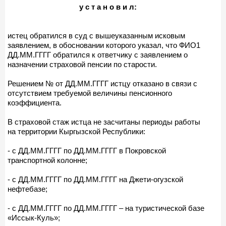
у с т а н о в и л:
истец обратился в суд с вышеуказанным исковым
заявлением, в обосновании которого указал, что ФИО1
ДД.ММ.ГГГГ обратился к ответчику с заявлением о
назначении страховой пенсии по старости.
Решением № от ДД.ММ.ГГГГ истцу отказано в связи с
отсутствием требуемой величины пенсионного
коэффициента.
В страховой стаж истца не засчитаны периоды работы
на территории Кыргызской Республики:
- с ДД.ММ.ГГГГ по ДД.ММ.ГГГГ в Покровской
транспортной колонне;
- с ДД.ММ.ГГГГ по ДД.ММ.ГГГГ на Джети-огузской
нефтебазе;
- с ДД.ММ.ГГГГ по ДД.ММ.ГГГГ – на туристической базе
«Иссык-Куль»;