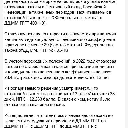
деятельности, за которые начислялись и уплачивались
страховые взносы в Пенсионный фонд Российской
Федерации, а также иных периодов, засчитываемых в
страховой стаж (п. 2 ст. 3 Федерального закона от
ДД.ММ.ГГГГ 400-ФЗ).
Страховая пенсия по старости назначается при наличии
величины индивидуального пенсионного коэффициента
в размере не менее 30 (часть 3 статьи 8 Федерального
закона отДД.ММ.ГГГГ № 400-ФЗ.
С учетом переходных положений, в 2022 году страховая
пенсия по старости назначается при наличии величины
индивидуального пенсионного коэффициента не ниже
23,4 и страхового стажа продолжительностью 13 лет.
Из оспариваемого решения усматривается, что
страховой стаж истца составляет 13 лет 07 месяцев 28
дней, ИПК – 12,263 балла. В связи с чем, истцу было
отказано в назначении пенсии.
Истец полагает, что ответчиком незаконно отказано во
включении следующих периодов: с ДД.ММ.ГГГГ по
ДД.ММ.ГГГГ, с ДД.ММ.ГГГГ по ДД.ММ.ГГГГ и с