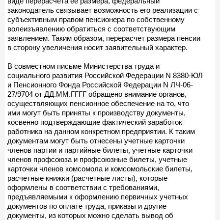
виде перерасчета ее размера, федеральный
законодатель связывает возможность его реализации с
субъективным правом пенсионера по собственному
волеизъявлению обратиться с соответствующим
заявлением. Таким образом, перерасчет размера пенсии
в сторону увеличения носит заявительный характер.
В совместном письме Министерства труда и
социального развития Российской Федерации N 8380-ЮЛ
и Пенсионного Фонда Российской Федерации N ЛЧ-06-
27/9704 от ДД.ММ.ГГГГ обращено внимание органов,
осуществляющих пенсионное обеспечение на то, что
ими могут быть приняты к производству документы,
косвенно подтверждающие фактический заработок
работника на данном конкретном предприятии. К таким
документам могут быть отнесены учетные карточки
членов партии и партийные билеты, учетные карточки
членов профсоюза и профсоюзные билеты, учетные
карточки членов комсомола и комсомольские билеты,
расчетные книжки (расчетные листы), которые
оформлены в соответствии с требованиями,
предъявляемыми к оформлению первичных учетных
документов по оплате труда, приказы и другие
документы, из которых можно сделать вывод об