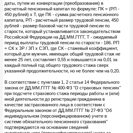
даты, путем их конвертации (преобразования) в
расчетный пенсионный капитал по формуле: ПК = (РП -
450 рублей) х Т, где ПК - сумма расчетного пенсионного
капитала, РП - расчетный размер трудовой пенсии, 450
рублей - размер базовой части трудовой пенсии по
старости, который устанавливается законодательством
Российской Федерации на ДД.ММ.ГГГГ, Т - ожидаемый
период выплаты трудовой пенсии по старости - 186. РП
= СК х ЗР / ЗП х СЗП, где СК - стажевый коэффициент,
который для мужчин, имеющих общий трудовой стаж не
менее 25 лет, составляет 0,55 и повышается на 0,01 за
каждый полный год общего трудового стажа сверх
указанной продолжительности, но не более чем на 0,20.
В соответствии с пунктами 1, 2 статьи 14 Федерального
закона от ДД.ММ.ГГГГ № 400-ФЗ "О страховых пенсиях"
при подсчете страхового стажа периоды работы и (или)
иной деятельности до регистрации гражданина в
качестве застрахованного лица в соответствии с
Федеральным законом от ДД.ММ.ГГГГ № 27-ФЗ "Об
индивидуальном (персонифицированном) учете в
системе обязательного пенсионного страхования"
подтверждаются на основании сведений
индивидуального (персонифицированного) учета за