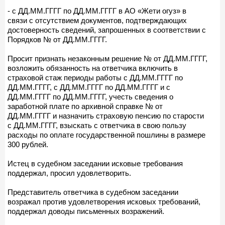
- с ДД.ММ.ГГГГ по ДД.ММ.ГГГГ в АО «Жети огуз» в
связи с отсутствием документов, подтверждающих
достоверность сведений, запрошенных в соответствии с
Порядков № от ДД.ММ.ГГГГ.
Просит признать незаконным решение № от ДД.ММ.ГГГГ,
возложить обязанность на ответчика включить в
страховой стаж периоды работы с ДД.ММ.ГГГГ по
ДД.ММ.ГГГГ, с ДД.ММ.ГГГГ по ДД.ММ.ГГГГ и с
ДД.ММ.ГГГГ по ДД.ММ.ГГГГ, учесть сведения о
заработной плате по архивной справке № от
ДД.ММ.ГГГГ и назначить страховую пенсию по старости
с ДД.ММ.ГГГГ, взыскать с ответчика в свою пользу
расходы по оплате государственной пошлины в размере
300 рублей.
Истец в судебном заседании исковые требования
поддержал, просил удовлетворить.
Представитель ответчика в судебном заседании
возражал против удовлетворения исковых требований,
поддержал доводы письменных возражений.