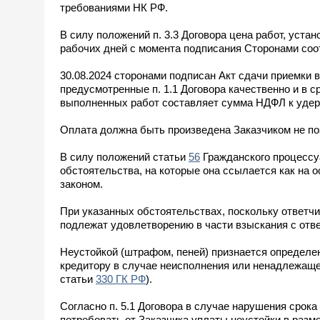
требованиями НК РФ.
В силу положений п. 3.3 Договора цена работ, устан
рабочих дней с момента подписания Сторонами соо
30.08.2024 сторонами подписан Акт сдачи приемки
предусмотренные п. 1.1 Договора качественно и в с
выполненных работ составляет сумма НДФЛ к удер
Оплата должна быть произведена Заказчиком не поз
В силу положений статьи
56
Гражданского процессу
обстоятельства, на которые она ссылается как на 
законом.
При указанных обстоятельствах, поскольку ответч
подлежат удовлетворению в части взыскания с отве
Неустойкой (штрафом, пеней) признается определе
кредитору в случае неисполнения или ненадлежащег
статьи
330 ГК РФ
).
Согласно п. 5.1 Договора в случае нарушения срока
потребовать от Заказчика уплаты неустойки в разм