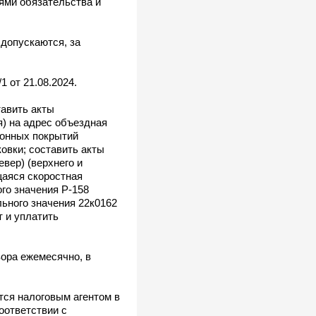
ями обязательства и
 допускаются, за
 от 21.08.2024.
тавить акты
я) на адрес объездная
тонных покрытий
ковки; составить акты
вер) (верхнего и
щаяся скоростная
ого значения Р-158
льного значения 22к0162
т и уплатить
вора ежемесячно, в
тся налоговым агентом в
оответствии с