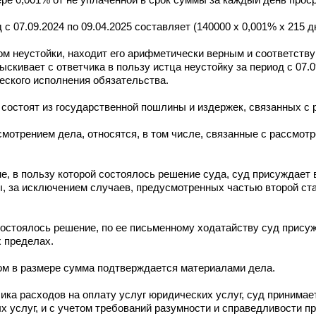
с 07.09.2024 по 09.04.2025 составляет (140000 х 0,001% х 215 
ом неустойки, находит его арифметически верным и соответст
ыскивает с ответчика в пользу истца неустойку за период с 07.0
ческого исполнения обязательства.
остоят из государственной пошлины и издержек, связанных с 
смотрением дела, относятся, в том числе, связанные с рассмот
е, в пользу которой состоялось решение суда, суд присуждает 
, за исключением случаев, предусмотренных частью второй ста
состоялось решение, по ее письменному ходатайству суд прису
х пределах.
цом в размере сумма подтверждается материалами дела.
ка расходов на оплату услуг юридических услуг, суд принимае
х услуг, и с учетом требований разумности и справедливости п