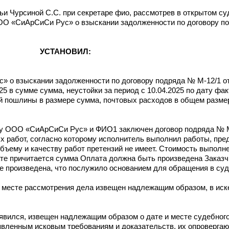
ьи Чурсиной С.С. при секретаре фио, рассмотрев в открытом с
ОО «СиАрСиСи Рус» о взыскании задолженности по договору по
УСТАНОВИЛ:
» о взыскании задолженности по договору подряда № М-12/1 от
025 в сумме сумма, неустойки за период с 10.04.2025 по дату фа
ой пошлины в размере сумма, почтовых расходов в общем разме
ду ООО «СиАрСиСи Рус» и ФИО1 заключен договор подряда № М-
 работ, согласно которому исполнитель выполнил работы, пред
 объему и качеству работ претензий не имеет. Стоимость выпол
те причитается сумма Оплата должна быть произведена Заказч
не произведена, что послужило основанием для обращения в суд
и месте рассмотрения дела извещен надлежащим образом, в иск
явился, извещен надлежащим образом о дате и месте судебного
явленным исковым требованиям и доказательств, их опровергаю