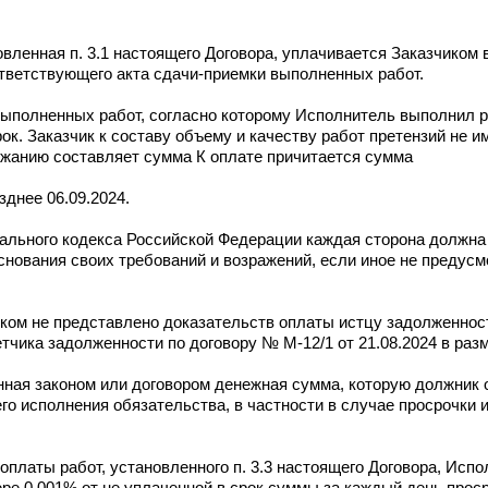
овленная п. 3.1 настоящего Договора, уплачивается Заказчиком в
тветствующего акта сдачи-приемки выполненных работ.
 выполненных работ, согласно которому Исполнитель выполнил 
рок. Заказчик к составу объему и качеству работ претензий не и
жанию составляет сумма К оплате причитается сумма
днее 06.09.2024.
ального кодекса Российской Федерации каждая сторона должна 
основания своих требований и возражений, если иное не преду
иком не представлено доказательств оплаты истцу задолженнос
тчика задолженности по договору № М-12/1 от 21.08.2024 в раз
нная законом или договором денежная сумма, которую должник 
о исполнения обязательства, в частности в случае просрочки и
 оплаты работ, установленного п. 3.3 настоящего Договора, Исп
ере 0,001% от не уплаченной в срок суммы за каждый день проср