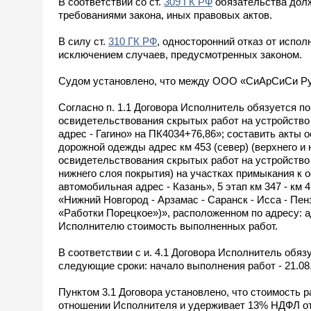
В соответствии со ст.
309 ГК РФ
обязательства долж
требованиями закона, иных правовых актов.
В силу ст.
310 ГК РФ
, односторонний отказ от испол
исключением случаев, предусмотренных законом.
Судом установлено, что между ООО «СиАрСиСи Рус»
Согласно п. 1.1 Договора Исполнитель обязуется 
освидетельствования скрытых работ на устройство
адрес - Гагино» на ПК4034+76,86»; составить акты
дорожной одежды адрес км 453 (север) (верхнего и 
освидетельствования скрытых работ на устройство
нижнего слоя покрытия) на участках примыкания к 
автомобильная адрес - Казань», 5 этап км 347 - км
«Нижний Новгород - Арзамас - Саранск - Исса - Пен
«Работки Порецкое»)», расположенном по адресу: а
Исполнителю стоимость выполненных работ.
В соответствии с и. 4.1 Договора Исполнитель обяз
следующие сроки: начало выполнения работ - 21.08.
Пунктом 3.1 Договора установлено, что стоимость 
отношении Исполнителя и удерживает 13% НДФЛ от 