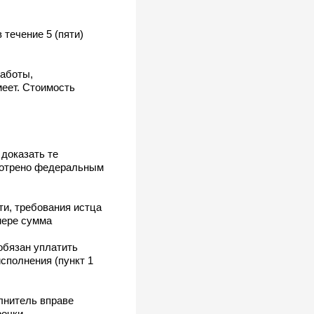
 течение 5 (пяти)
работы,
меет. Стоимость
доказать те
смотрено федеральным
ти, требования истца
мере сумма
обязан уплатить
сполнения (пункт 1
олнитель вправе
очки.