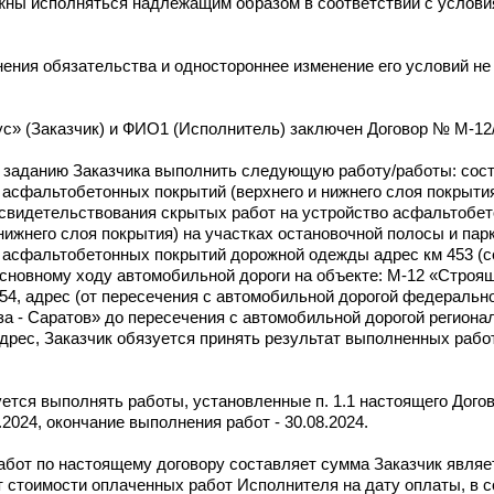
ны исполняться надлежащим образом в соответствии с услови
нения обязательства и одностороннее изменение его условий не
 (Заказчик) и ФИО1 (Исполнитель) заключен Договор № М-12/1
по заданию Заказчика выполнить следующую работу/работы: сос
 асфальтобетонных покрытий (верхнего и нижнего слоя покрыти
 освидетельствования скрытых работ на устройство асфальтобе
нижнего слоя покрытия) на участках остановочной полосы и пар
 асфальтобетонных покрытий дорожной одежды адрес км 453 (се
основному ходу автомобильной дороги на объекте: М-12 «Строя
 454, адрес (от пересечения с автомобильной дорогой федеральн
за - Саратов» до пересечения с автомобильной дорогой региона
дрес, Заказчик обязуется принять результат выполненных рабо
уется выполнять работы, установленные п. 1.1 настоящего Дого
2024, окончание выполнения работ - 30.08.2024.
работ по настоящему договору составляет сумма Заказчик являе
стоимости оплаченных работ Исполнителя на дату оплаты, в с