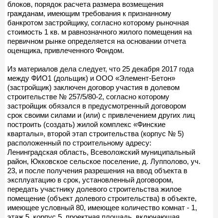
блоков, порядок расчета размера возмещения
гражданам, имеющим требования к признанному
банкротом застройщику, согласно которому рыночная
стоимость 1 кв. м равнозначного жилого помещения на
первичном рынке определяется на основании отчета
оценщика, привлеченного Фондом.
Из материалов дела следует, что 25 декабря 2017 года
между ФИО1 (дольщик) и ООО «Элемент-Бетон»
(застройщик) заключен договор участия в долевом
строительстве № 257/5/80-2, согласно которому
застройщик обязался в предусмотренный договором
срок своими силами и (или) с привлечением других лиц
построить (создать) жилой комплекс «Финские
кварталы», второй этап строительства (корпус № 5)
расположенный по строительному адресу:
Ленинградская область, Всеволожский муниципальный
район, Юкковское сельское поселение, д. Лупполово, уч.
23, и после получения разрешения на ввод объекта в
эксплуатацию в срок, установленный договором,
передать участнику долевого строительства жилое
помещение (объект долевого строительства) в объекте,
имеющее условный 80, имеющее количество комнат - 1,
этаж 5, корпус 5, проектная площадь, включающая