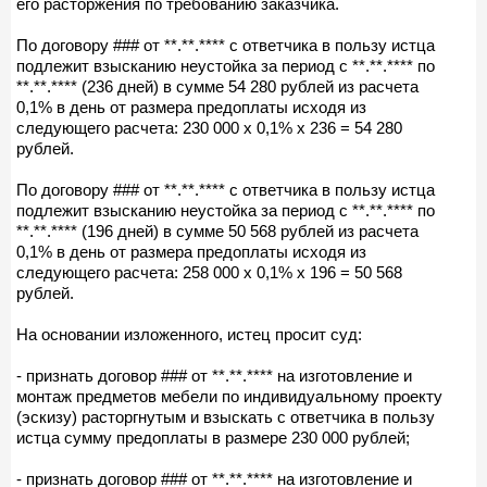
его расторжения по требованию заказчика.
По договору ### от **.**.**** с ответчика в пользу истца
подлежит взысканию неустойка за период с **.**.**** по
**.**.**** (236 дней) в сумме 54 280 рублей из расчета
0,1% в день от размера предоплаты исходя из
следующего расчета: 230 000 х 0,1% х 236 = 54 280
рублей.
По договору ### от **.**.**** с ответчика в пользу истца
подлежит взысканию неустойка за период с **.**.**** по
**.**.**** (196 дней) в сумме 50 568 рублей из расчета
0,1% в день от размера предоплаты исходя из
следующего расчета: 258 000 х 0,1% х 196 = 50 568
рублей.
На основании изложенного, истец просит суд:
- признать договор ### от **.**.**** на изготовление и
монтаж предметов мебели по индивидуальному проекту
(эскизу) расторгнутым и взыскать с ответчика в пользу
истца сумму предоплаты в размере 230 000 рублей;
- признать договор ### от **.**.**** на изготовление и