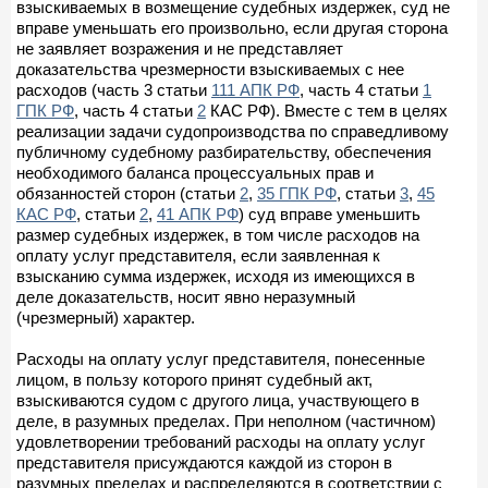
взыскиваемых в возмещение судебных издержек, суд не
вправе уменьшать его произвольно, если другая сторона
не заявляет возражения и не представляет
доказательства чрезмерности взыскиваемых с нее
расходов (часть 3 статьи
111 АПК РФ
, часть 4 статьи
1
ГПК РФ
, часть 4 статьи
2
КАС РФ). Вместе с тем в целях
реализации задачи судопроизводства по справедливому
публичному судебному разбирательству, обеспечения
необходимого баланса процессуальных прав и
обязанностей сторон (статьи
2
,
35 ГПК РФ
, статьи
3
,
45
КАС РФ
, статьи
2
,
41 АПК РФ
) суд вправе уменьшить
размер судебных издержек, в том числе расходов на
оплату услуг представителя, если заявленная к
взысканию сумма издержек, исходя из имеющихся в
деле доказательств, носит явно неразумный
(чрезмерный) характер.
Расходы на оплату услуг представителя, понесенные
лицом, в пользу которого принят судебный акт,
взыскиваются судом с другого лица, участвующего в
деле, в разумных пределах. При неполном (частичном)
удовлетворении требований расходы на оплату услуг
представителя присуждаются каждой из сторон в
разумных пределах и распределяются в соответствии с