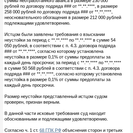
суммы неотработанного аванса в размере 230 000
рублей по договору подряда ### от **.**.****, в размере
258 000 рублей по договору подряда ### от **.**.****,
неосновательного обогащения в размере 212 000 рублей
подлежащими удовлетворению.
Истцом были заявлены требования о взыскании
неустойки за период с **.**.**** по **.**.**** в сумме 54
050 рублей, в соответствии с п. 4.3. договора подряда
### от **.**.****, согласно которому установлена
неустойка в размере 0,1% от суммы предоплаты за
каждый день просрочки; за период с **.**.**** по **.**.****
в сумме 50 568 рублей в соответствии с п. 4.3. договора
подряда ### от **.**.****, согласно которому установлена
неустойка в размере 0,1% от суммы предоплаты за
каждый день просрочки.
Размер неустойки представленный истцом судом
проверен, признан верным.
В данной части исковые требования суд находит
обоснованными и подлежащими удовлетворению.
Согласно ч. 1 ст.
68 ГПК РФ
объяснения сторон и третьих