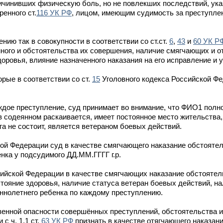
ичинивших физическую боль, но не повлекших последствий, ука
енного ст.
116 УК РФ
, лицом, имеющим судимость за преступле
нию так в совокупности в соответствии со ст.ст.
6
,
43
и
60 УК Р
нного и обстоятельства их совершения, наличие смягчающих и 
оровья, влияние назначенного наказания на его исправление и у
рые в соответствии со ст.
15
Уголовного кодекса Российской Фе
ждое преступление, суд принимает во внимание, что ФИО1 полн
 содеянном раскаивается, имеет постоянное место жительства,
га не состоит, является ветераном боевых действий.
ой Федерации суд в качестве смягчающего наказание обстояте
нка у подсудимого ДД.ММ.ГГГГ г.р.
сийской Федерации в качестве смягчающих наказание обстоятел
стояние здоровья, наличие статуса ветеран боевых действий, н
ннолетнего ребенка по каждому преступлению.
твенной опасности совершённых преступлений, обстоятельства 
с ч. 1.1 ст.
63 УК РФ
признать в качестве отягчающего наказан