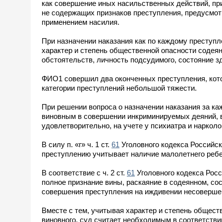
как совершение иных насильственных действий, пр
не содержащих признаков преступления, предусмотр
применением насилия.
При назначении наказания как по каждому преступле
характер и степень общественной опасности содея
обстоятельств, личность подсудимого, состояние зд
ФИО1 совершил два оконченных преступления, кото
категории преступлений небольшой тяжести.
При решении вопроса о назначении наказания за ка
виновным в совершении инкриминируемых деяний, в
удовлетворительно, на учете у психиатра и нарколо
В силу п. «г» ч. 1 ст.
61
Уголовного кодекса Российск
преступлению учитывает наличие малолетнего ребе
В соответствие с ч. 2 ст.
61
Уголовного кодекса Рос
полное признание вины, раскаяние в содеянном, со
совершения преступления на иждивении несоверше
Вместе с тем, учитывая характер и степень общес
виновного, суд считает необходимым в соответствии 