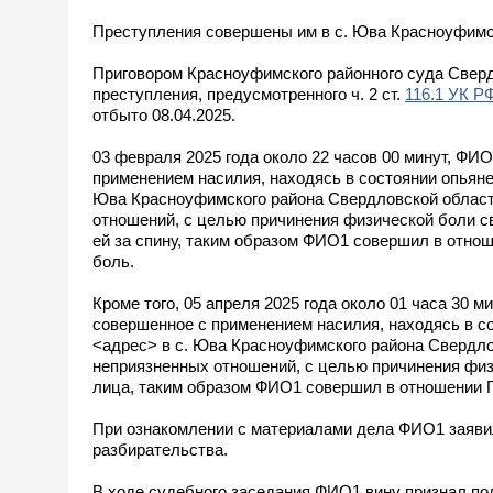
Преступления совершены им в с. Юва Красноуфимс
Приговором Красноуфимского районного суда Сверд
преступления, предусмотренного ч. 2 ст.
116.1 УК Р
отбыто 08.04.2025.
03 февраля 2025 года около 22 часов 00 минут, ФИО
применением насилия, находясь в состоянии опьяне
Юва Красноуфимского района Свердловской област
отношений, с целью причинения физической боли св
ей за спину, таким образом ФИО1 совершил в отн
боль.
Кроме того, 05 апреля 2025 года около 01 часа 30 м
совершенное с применением насилия, находясь в со
<адрес> в с. Юва Красноуфимского района Свердло
неприязненных отношений, с целью причинения физ
лица, таким образом ФИО1 совершил в отношении 
При ознакомлении с материалами дела ФИО1 заявил 
разбирательства.
В ходе судебного заседания ФИО1 вину признал пол