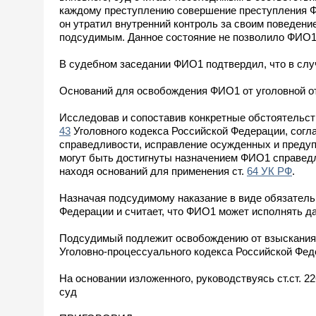
каждому преступлению совершение преступления ФИО
он утратил внутренний контроль за своим поведен
подсудимым. Данное состояние не позволило ФИО1
В судебном заседании ФИО1 подтвердил, что в слу
Оснований для освобождения ФИО1 от уголовной отв
Исследовав и сопоставив конкретные обстоятельств
43
Уголовного кодекса Российской Федерации, согл
справедливости, исправление осужденных и предуп
могут быть достигнуты назначением ФИО1 справедли
находя оснований для применения ст.
64 УК РФ
.
Назначая подсудимому наказание в виде обязательн
Федерации и считает, что ФИО1 может исполнять да
Подсудимый подлежит освобождению от взыскания с
Уголовно-процессуального кодекса Российской Фед
На основании изложенного, руководствуясь ст.ст. 2
суд