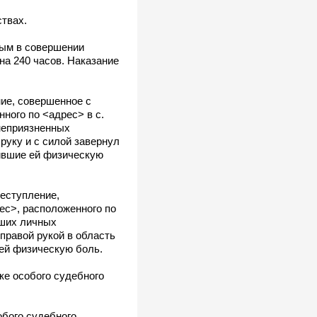
твах.
ным в совершении
на 240 часов. Наказание
ние, совершенное с
ного по <адрес> в с.
неприязненных
руку и с силой завернул
ившие ей физическую
реступление,
ес>, расположенного по
кших личных
правой рукой в область
ей физическую боль.
ке особого судебного
обого судебного