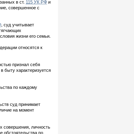
занных в ст.
115 УК РФ
и
ние, совершенное с
Ф
, суд учитывает
отягчающих
словия жизни его семьи.
дерации относятся к
остью признал себя
 в быту характеризуется
льства по каждому
ьств суд принимает
аличие на момент
их совершения, личность
ие обстоятельства по