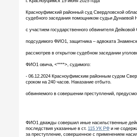
г. Красноуфимск 19 июня 2025 года
Красноуфимский районный суд Свердловской област
судебного заседания помощником судьи Дунаевой Н
с участием государственного обвинителя Дейковой
подсудимого ФИО1, защитника – адвоката Знаменско
рассмотрев в открытом судебном заседании уголов
ФИО1 овича, <****>, судимого:
- 06.12.2024 Красноуфимским районным судом Сверд
сроком на 240 часов. Наказание отбыто.
обвиняемого в совершении преступлений, предусмот
ФИО1 дважды совершил иные насильственные дейст
последствия указанные в ст.
115 УК РФ
и не содерж
за преступление, совершенное с применением наси