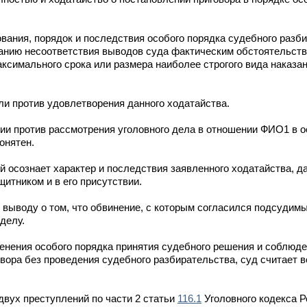
вания, порядок и последствия особого порядка судебного разби
ованию несоответствия выводов суда фактическим обстоятельств
ксимального срока или размера наиболее строгого вида наказа
ли против удовлетворения данного ходатайства.
и против рассмотрения уголовного дела в отношении ФИО1 в о
онятен.
 осознает характер и последствия заявленного ходатайства, д
итником и в его присутствии.
к выводу о том, что обвинение, с которым согласился подсудимы
делу.
менения особого порядка принятия судебного решения и соблюд
вора без проведения судебного разбирательства, суд считает 
вух преступлений по части 2 статьи
116.1
Уголовного кодекса 