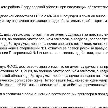
кого района Свердловской области при следующих обстоятельс
ловской области от 06.12.2024 ФИО1 осужден и признан винов
Ф
и ему назначено наказание в виде обязательных работ сроком 
1, достоверно зная о том, что он имеет судимость за преступле
ния, вызванном употреблением алкоголя, в <адрес>, расположен
и, действуя умышленно, на почве внезапно возникших личных 
оей жене Потерпевший №1, схватил ее правой рукой за правую 
ошении Потерпевший №1 иные насильственные действия, причин
инут, ФИО1, достоверно зная о том, что он имеет судимость за п
стоянии опьянения, вызванном употреблением алкоголя, в <адр
вской области, действуя умышленно, на почве внезапно возни
ической боли своей жене Потерпевший №1, нанес ей один удар 
Потерпевший №1 иные насильственные действия, причинившие 
о согласии с обвинением и о постановлении приговора в поряд
ностью и ходатайство о постановлении приговора в порядке ос