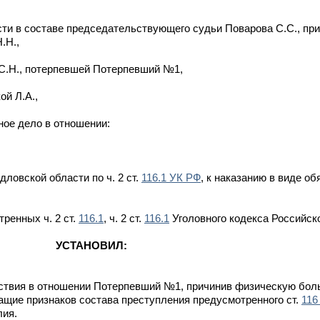
и в составе председательствующего судьи Поварова С.С., при
.Н.,
 С.Н., потерпевшей Потерпевший №1,
й Л.А.,
ное дело в отношении:
ловской области по ч. 2 ст.
116.1 УК РФ
, к наказанию в виде о
ренных ч. 2 ст.
116.1
, ч. 2 ст.
116.1
Уголовного кодекса Российск
УСТАНОВИЛ:
вия в отношении Потерпевший №1, причинив физическую боль
ащие признаков состава преступления предусмотренного ст.
116
лия.