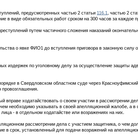
туплений, предусмотренных частью 2 статьи
116.1
, частью 2 ст
ние в виде обязательных работ сроком на 300 часов за каждое 
преступлений путем частичного сложения наказаний окончательн
ьства о явке ФИО1 до вступления приговора в законную силу о
ых издержек по уголовному делу за осуществление защиты ад
порядке в Свердловском областном суде через Красноуфимский
о провозглашения.
й вправе ходатайствовать о своем участии в рассмотрении де
о чем необходимо указывать в своей апелляционной жалобе, а в
лица - в отдельном ходатайстве или возражениях на них.
ляционном рассмотрении дела с участием защитника, о чем дол
ие в срок, установленный для подачи возражений на апелляци