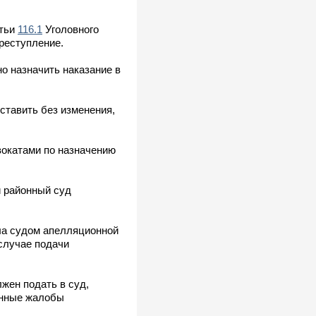
атьи
116.1
Уголовного
преступление.
о назначить наказание в
ставить без изменения,
вокатами по назначению
 районный суд
ла судом апелляционной
 случае подачи
жен подать в суд,
онные жалобы