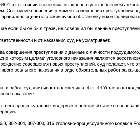
1 в состоянии опьянения, вызванного употреблением алкоголя,
ием. Состояние опьянения в момент совершения преступления п
 правильно оценить сложившуюся обстановку и контролировать
чае если бы он был трезв, не совершил бы данные преступлени
етственности и от наказания суд не усматривает.
а совершения преступления и данные о личности подсудимого, 
асно которым целями уголовного наказания являются восстано
реждение совершения новых преступлений, суд полагает, что э
вого реального наказания в виде обязательных работ за каждо
ых работ, суд учитывает положения ч. 4 ст.
49
Уголовного коде
нное наказание.
 него процессуальных издержек в полном объеме на основании
ерации.
26.9, 302-304, 307-309, 316 Уголовно-процессуального кодекса Р