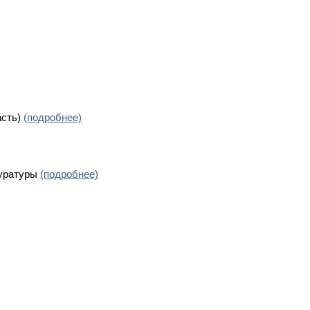
асть)
(подробнее)
куратуры
(подробнее)