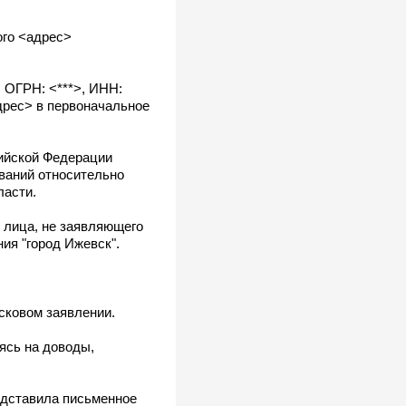
ого <адрес>
 ОГРН: <***>, ИНН:
дрес> в первоначальное
ийской Федерации
ований относительно
ласти.
о лица, не заявляющего
ия "город Ижевск".
сковом заявлении.
ясь на доводы,
едставила письменное