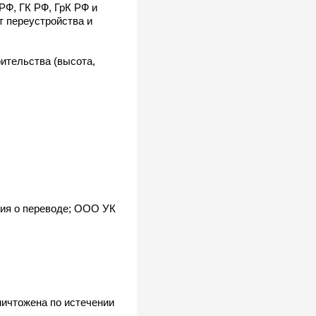
РФ, ГК РФ, ГрК РФ и
т переустройства и
ительства (высота,
ния о переводе; ООО УК
ничтожена по истечении