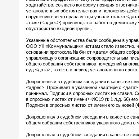
ходатайство, согласно которому позиция ответчика
установленных обстоятельствах и положения дейст
нарушении своего права истцы узнали только <дата
этаже (<адрес>) производство работ по демонтажу 
обустройство входной группы.
Указанные обстоятельства были сообщены в упра
ООО УК «Коммунальщик» истцам стало известно, ч
основании протокола № б/н от <дата> общего собр
управляющую организацию сопроводительным письм
общего собрания собственников помещений многокв
суд <дата>, то есть в период установленного срока.
Допрошенный в судебном заседании в качестве сви
<адрес>. Проживает в указанной квартире с <дата>
принимал. Подписи в опросных листах не ставил. 
в опросных листах от имени ФИО19 (т. 1 л.д. 66) ег
Подписи в опросных листах от имени его сыновей (Ф
Допрошенная в судебном заседании в качестве сви
общем собрании собственников указанного дома в <
Допрошенная в судебном заседании в качестве сви