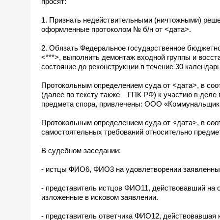
просят:
1. Признать недействительными (ничтожными) реш
оформленные протоколом № б/н от <дата>.
2. Обязать Федеральное государственное бюджетн
<***>, выполнить демонтаж входной группы и восст
состояние до реконструкции в течение 30 календарн
Протокольным определением суда от <дата>, в соот
(далее по тексту также – ГПК РФ) к участию в дел
предмета спора, привлечены: ООО «Коммунальщик»
Протокольным определением суда от <дата>, в соот
самостоятельных требований относительно предмет
В судебном заседании:
- истцы ФИО6, ФИО3 на удовлетворении заявленных
- представитель истцов ФИО11, действовавший на 
изложенные в исковом заявлении.
- представитель ответчика ФИО12, действовавшая н