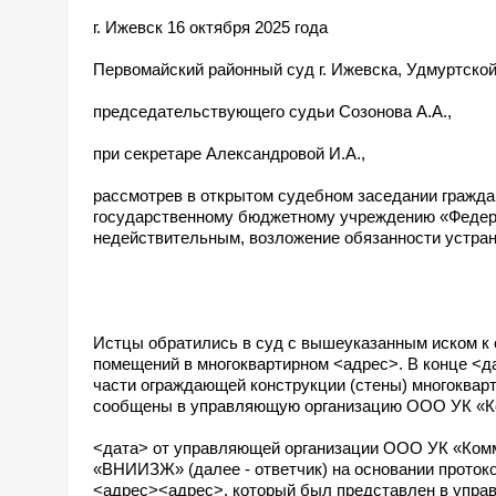
г. Ижевск 16 октября 2025 года
Первомайский районный суд г. Ижевска, Удмуртской
председательствующего судьи Созонова А.А.,
при секретаре Александровой И.А.,
рассмотрев в открытом судебном заседании гражд
государственному бюджетному учреждению «Федера
недействительным, возложение обязанности устран
Истцы обратились в суд с вышеуказанным иском к 
помещений в многоквартирном <адрес>. В конце <д
части ограждающей конструкции (стены) многоквар
сообщены в управляющую организацию ООО УК «К
<дата> от управляющей организации ООО УК «Комм
«ВНИИЗЖ» (далее - ответчик) на основании проток
<адрес><адрес>, который был представлен в упр