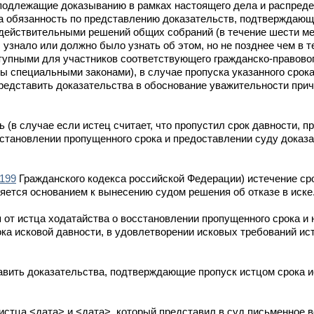
подлежащие доказыванию в рамках настоящего дела и распреде
на обязанность по представлению доказательств, подтверждаю
действительными решений общих собраний (в течение шести мес
узнало или должно было узнать об этом, но не позднее чем в те
тупными для участников соответствующего гражданско-правовог
ны специальными законами), в случае пропуска указанного срока
представить доказательства в обоснование уважительности прич
ь (в случае если истец считает, что пропустил срок давности, 
сстановлении пропущенного срока и предоставлении суду доказ
199
Гражданского кодекса российской Федерации) истечение сро
ляется основанием к вынесению судом решения об отказе в иске
я от истца ходатайства о восстановлении пропущенного срока и
ка исковой давности, в удовлетворении исковых требований ис
авить доказательства, подтверждающие пропуск истцом срока и
стца <дата> и <дата>, который представил в суд письменное 