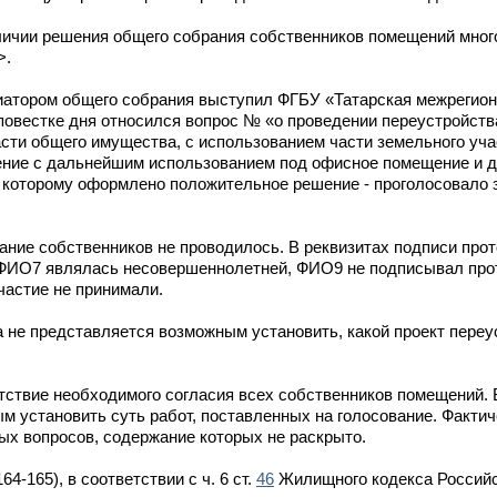
личии решения общего собрания собственников помещений много
>.
циатором общего собрания выступил ФГБУ «Татарская межрегио
повестке дня относился вопрос № «о проведении переустройств
сти общего имущества, с использованием части земельного уча
ние с дальнейшим использованием под офисное помещение и др
о которому оформлено положительное решение - проголосовало 
ание собственников не проводилось. В реквизитах подписи прот
: ФИО7 являлась несовершеннолетней, ФИО9 не подписывал про
частие не принимали.
а не представляется возможным установить, какой проект переу
тствие необходимого согласия всех собственников помещений. Б
м установить суть работ, поставленных на голосование. Факти
ных вопросов, содержание которых не раскрыто.
4-165), в соответствии с ч. 6 ст.
46
Жилищного кодекса Российс