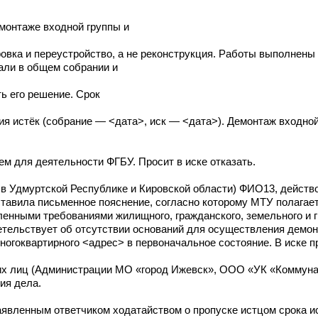
емонтаже входной группы и
ровка и переустройство, а не реконструкция. Работы выполнен
али в общем собрании и
ь его решение. Срок
ия истёк (собрание — <дата>, иск — <дата>). Демонтаж входно
м для деятельности ФГБУ. Просит в иске отказать.
 в Удмуртской Республике и Кировской области) ФИО13, действ
ставила письменное пояснение, согласно которому МТУ полагает,
ленными требованиями жилищного, гражданского, земельного и 
етельствует об отсутствии оснований для осуществления демон
огоквартирного <адрес> в первоначальное состояние. В иске пр
тьих лиц (Администрации МО «город Ижевск», ООО «УК «Коммун
ия дела.
аявленным ответчиком ходатайством о пропуске истцом срока и