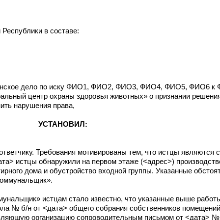
 Республики в составе:
анское дело по иску ФИО1, ФИО2, ФИО3, ФИО4, ФИО5, ФИО6 к
льный центр охраны здоровья животных» о признании решения
ить нарушения права,
УСТАНОВИЛ:
ответчику. Требования мотивированы тем, что истцы являются
ата> истцы обнаружили на первом этаже (<адрес>) производств
тирного дома и обустройство входной группы. Указанные обсто
оммунальщик».
унальщик» истцам стало известно, что указанные выше рабо
ола № б/н от <дата> общего собрания собственников помещений
авляющую организацию сопроводительным письмом от <дата> №