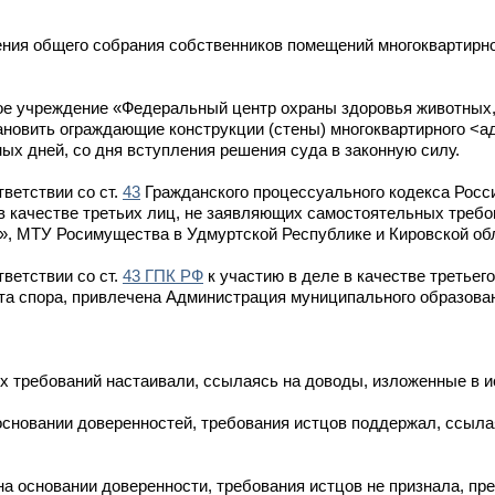
ения общего собрания собственников помещений многоквартирн
ое учреждение «Федеральный центр охраны здоровья животных,
ановить ограждающие конструкции (стены) многоквартирного <а
ых дней, со дня вступления решения суда в законную силу.
ветствии со ст.
43
Гражданского процессуального кодекса Росс
е в качестве третьих лиц, не заявляющих самостоятельных треб
, МТУ Росимущества в Удмуртской Республике и Кировской об
ветствии со ст.
43 ГПК РФ
к участию в деле в качестве третьег
а спора, привлечена Администрация муниципального образован
 требований настаивали, ссылаясь на доводы, изложенные в и
основании доверенностей, требования истцов поддержал, ссыла
а основании доверенности, требования истцов не признала, пр