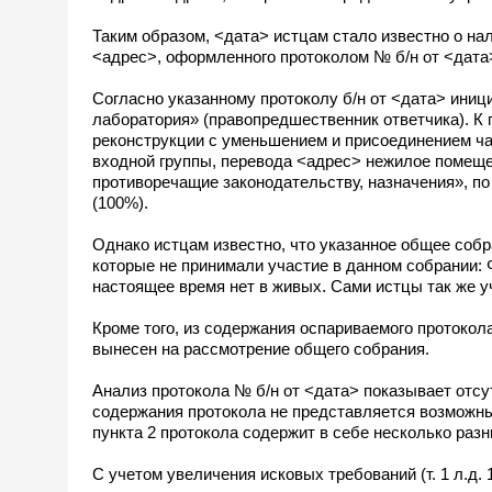
Таким образом, <дата> истцам стало известно о на
<адрес>, оформленного протоколом № б/н от <дата
Согласно указанному протоколу б/н от <дата> ини
лаборатория» (правопредшественник ответчика). К 
реконструкции с уменьшением и присоединением ча
входной группы, перевода <адрес> нежилое помеще
противоречащие законодательству, назначения», п
(100%).
Однако истцам известно, что указанное общее собр
которые не принимали участие в данном собрании
настоящее время нет в живых. Сами истцы так же у
Кроме того, из содержания оспариваемого протокол
вынесен на рассмотрение общего собрания.
Анализ протокола № б/н от <дата> показывает отсу
содержания протокола не представляется возможны
пункта 2 протокола содержит в себе несколько раз
С учетом увеличения исковых требований (т. 1 л.д. 16