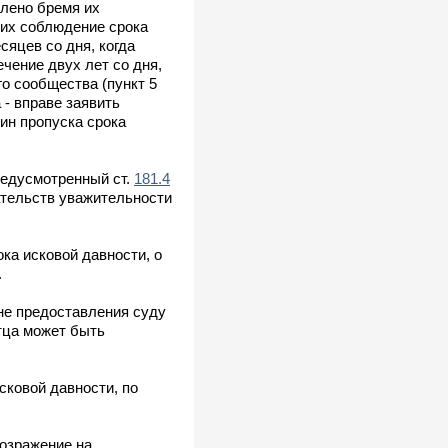
лено бремя их
щих соблюдение срока
яцев со дня, когда
чение двух лет со дня,
о сообщества (пункт 5
 - вправе заявить
ин пропуска срока
предусмотренный ст.
181.4
ательств уважительности
ка исковой давности, о
.
 не предоставления суду
тца может быть
сковой давности, по
возражение на