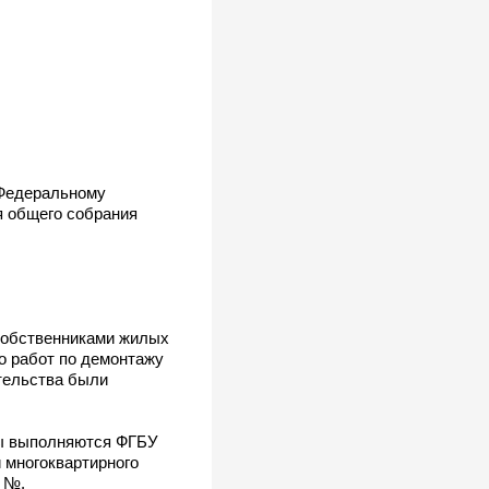
 Федеральному
 общего собрания
 собственниками жилых
о работ по демонтажу
ятельства были
ты выполняются ФГБУ
 многоквартирного
 №.