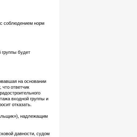
ы с соблюдением норм
й группы будет
овавшая на основании
 что ответчик
градостроительного
тажа входной группы и
осит отказать.
альщик»), надлежащим
сковой давности, судом