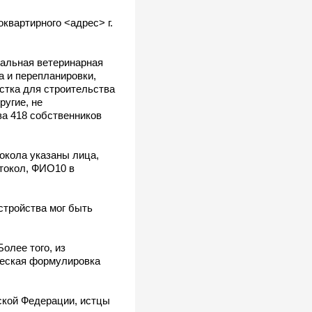
квартирного <адрес> г.
нальная ветеринарная
а и перепланировки,
стка для строительства
угие, не
за 418 собственников
окола указаны лица,
токол, ФИО10 в
стройства мог быть
олее того, из
ческая формулировка
кой Федерации, истцы