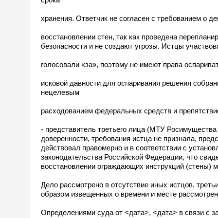
хранения. Ответчик не согласен с требованием о д
восстановлении стен, так как проведена переплани
безопасности и не создают угрозы. Истцы участвов
голосовали «за», поэтому не имеют права оспариват
исковой давности для оспаривания решения собран
нецелевым
расходованием федеральных средств и препятствие
- представитель третьего лица (МТУ Росимущества
доверенности, требования истца не признала, пред
действовал правомерно и в соответствии с установ
законодательства Российской Федерации, что свид
восстановлении ограждающих инструкций (стены) мн
Дело рассмотрено в отсутствие иных истцов, тре
образом извещенных о времени и месте рассмотрен
Определениями суда от <дата>, <дата> в связи с з