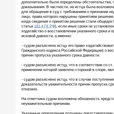
дополнительно были определены обстоятельства, 
доказывания. В частности, на истца была возложе
для обращения в суд с требованием о признании не
лицо, права которого нарушены принятием решения, 
когда сведения о принятом решении стали общедос
статьи
181.4 ГК РФ
), если иные сроки не установле
ходатайство о восстановлении указанного срока и 
исковой давности, а именно:
- судом разъяснено истцу его право ходатайствоват
Гражданского кодекса Российской Федерации) о во
причин пропуска указанного срока давности.
- судом разъяснено истцу, что в соответствии со ст.
применении которой заявлено стороной в споре, яв
- судом разъяснено истцу, что в случае поступлени
доказательств уважительности причин пропуска сро
отказано.
На ответчика судом возложена обязанность предст
неуважительным причинам.
Указанные определения получены представителем и