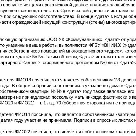
 о пропуске истцами срока исковой давности является ошибочной
вующего законодательства. Срок исковой давности истцами не 
> при следующих обстоятельствах. В конце <дата> г. истцы об
части ограждающей несущей конструкции (стены) многоквартирн
вляющую организацию ООО УК «Коммунальщик». <дата> от упр
то указанные выше работы выполняются ФГБУ «ВНИИЗЖ» (дале
ания собственников помещений многоквартирного <адрес>, кото
ом от <дата> № №. Таким образом, <дата> истцам стало изве
артирного <адрес>, оформленного протоколом № б/н от <дата>.
детеля ФИО18 пояснил, что является собственником 1\3 доли к
 года. В общем собрании собственников указанного дома в <дата
Собственником квартиры № № в <дата> году также являлась ег
о матери не принадлежат, поскольку мать никогда фактически в к
ИО20 и ФИО21) – т. 1 л.д. 70 (оборотная сторона) им не принад
детеля ФИО14 пояснила, что является собственником квартиры 
дата> году участия не принимала. Подписи в опросных листах н
детеля ФИО22 пояснила, что является собственником квартиры 