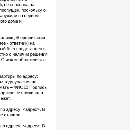
, не основана на
пропущен, поскольку о
наружили на первом
ого дома и
авляющей организации
е - ответчик) на
рый был представлен в
стно о наличии решения
 С иском обратились в
вартиры по адресу:
> году участия не
о мать – ФИО19 Подпись
вартире не проживала.
лежат.
по адресу: <адрес>. В
е ставила.
по адресу: <адрес>. В