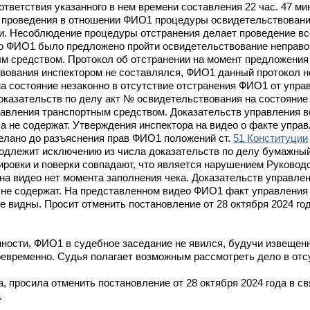
тветствия указанного в нем времени составления 22 час. 47 ми
е проведения в отношении ФИО1 процедуры освидетельствовани
иси. Несоблюдение процедуры отстранения делает проведение 
то ФИО1 было предложено пройти освидетельствование неправо
ым средством. Протокол об отстранении на момент предложени
вования инспектором не составлялся, ФИО1 данный протокол н
на состояние незаконно в отсутствие отстранения ФИО1 от упр
оказательств по делу акт № освидетельствования на состояние
равления транспортным средством. Доказательств управления 
ла не содержат. Утверждения инспектора на видео о факте упр
елано до разъяснения прав ФИО1 положений ст.
51 Конституции
одлежит исключению из числа доказательств по делу бумажный
лировки и поверки совпадают, что является нарушением Руковод
, на видео нет момента заполнения чека. Доказательств управл
 не содержат. На представленном видео ФИО1 факт управления
е видны. Просит отменить постановление от 28 октября 2024 год
ности, ФИО1 в судебное заседание не явился, будучи извещенн
евременно. Судья полагает возможным рассмотреть дело в от
просила отменить постановление от 28 октября 2024 года в св
.