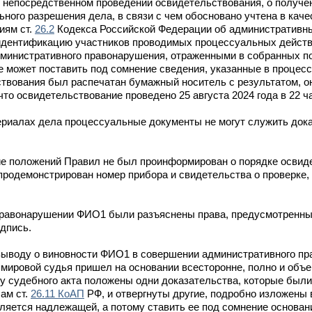
 непосредственном проведении освидетельствования, о получен
ного разрешения дела, в связи с чем обосновано учтена в каче
иям ст.
26.2
Кодекса Российской Федерации об административн
идентификацию участников проводимых процессуальных действи
министративного правонарушения, отраженными в собранных по
е может поставить под сомнение сведения, указанные в процес
ствования был распечатан бумажный носитель с результатом, о
то освидетельствование проведено 25 августа 2024 года в 22 ча
ериалах дела процессуальные документы не могут служить док
ие положений Правил не был проинформирован о порядке освид
продемонстрирован номер прибора и свидетельства о проверке,
правонарушении ФИО1 были разъяснены права, предусмотренны
одпись.
 выводу о виновности ФИО1 в совершении административного п
мировой судья пришел на основании всесторонне, полно и объ
ову судебного акта положены одни доказательства, которые бы
ам ст.
26.11 КоАП
РФ, и отвергнуты другие, подробно изложены
ляется надлежащей, а потому ставить ее под сомнение основан