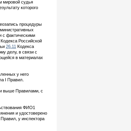
м мировой судья
езультату которого
деозапись процедуры
дминистративных
и с фактическими
Кодекса Российской
тьи
26.11
Кодекса
у делу, в связи с
еющейся в материалах
ленных у него
ла I Правил.
ми выше Правилами, с
льствования ФИО1
ьянения и удостоверено
 Правил, у инспектора