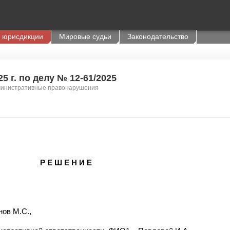
 юрисдикции
Мировые судьи
Законодательство
5 г. по делу № 12-61/2025
министративные правонарушения
Р Е Ш Е Н И Е
нов М.С.,