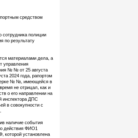
спортным средством
ю сотрудника полиции
я по результату
тся материалами дела, а
от управления
ния № № от 25 августа
ста 2024 года, рапортом
верке № №, имеющейся в
время не отрицал, как и
тв о его направлении на
й инспектора ДПС
й в совокупности с
.
вив наличие события
то действия ФИО1
, которой установлена