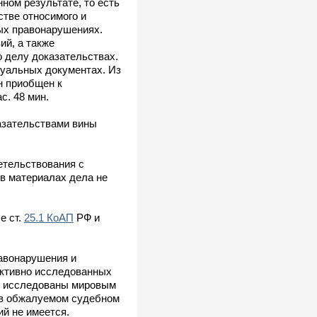
ном результате, то есть
стве относимого и
ых правонарушениях.
й, а также
 делу доказательствах.
суальных документах. Из
н приобщен к
с. 48 мин.
азательствами вины
етельствования с
 в материалах дела не
е ст.
25.1 КоАП
РФ и
равонарушения и
ективно исследованных
ли исследованы мировым
 в обжалуемом судебном
ий не имеется.