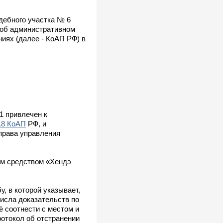
дебного участка № 6
у об административном
иях (далее - КоАП РФ) в
1 привлечен к
.8 КоАП
РФ, и
права управления
ным средством «Хендэ
, в которой указывает,
исла доказательств по
ё соотнести с местом и
отокол об отстранении