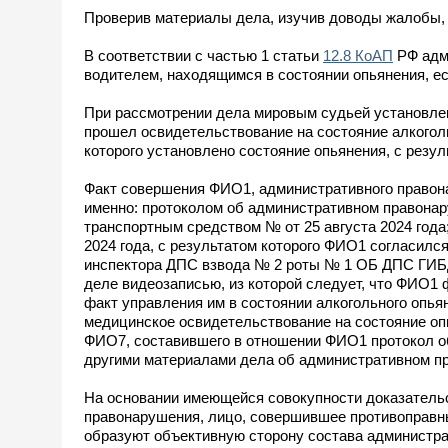
Проверив материалы дела, изучив доводы жалобы,
В соответствии с частью 1 статьи
12.8 КоАП
РФ адм
водителем, находящимся в состоянии опьянения, ес
При рассмотрении дела мировым судьей установле
прошел освидетельствование на состояние алкоголь
которого установлено состояние опьянения, с резул
Факт совершения ФИО1, административного правона
именно: протоколом об административном правонару
транспортным средством № от 25 августа 2024 года
2024 года, с результатом которого ФИО1 согласился
инспектора ДПС взвода № 2 роты № 1 ОБ ДПС ГИБД
деле видеозаписью, из которой следует, что ФИО1 
факт управления им в состоянии алкогольного опья
медицинское освидетельствование на состояние оп
ФИО7, составившего в отношении ФИО1 протокол о
другими материалами дела об административном пр
На основании имеющейся совокупности доказательст
правонарушения, лицо, совершившее противоправны
образуют объективную сторону состава администрат