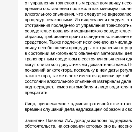
от управления транспортным средством ввиду несоо
времени составления протокола как минимум посл
алкогольного опьянения, что следует из видеозап
процедур незаконными. Из видеозаписи следует, ч
отстранения последнего от управления транспортн
освидетельствования и медицинского освидетельст
образом, требование пройти освидетельствование 
средством. Также подлежит исключению из числа д
ввиду несоблюдения процедуры отстранения от уп
в состоянии алкогольного опьянения материалы де
транспортным средством в состоянии опьянения сд
могут считаться допустимыми доказательствами. П
показаний алкотектора, поскольку в нем даты регу
алкотектора, также в чеке имеются дописки ручкой
состоянии алкогольного опьянения материалы дела
подтверждает, номер автомобиля и лицо водителя н
прекратить.
Лицо, привлекаемое к административной ответствен
времени слушаний дела надлежащем образом и сво
Защитник Павлова И.А. доводы жалобы поддержала, 
обстоятельств, на основании которых оно вынесено