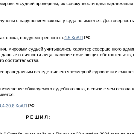
 мировым судьей проверены, их совокупности дана надлежащая
лучены с нарушением закона, у суда не имеется. Достоверност
х срока, предусмотренного ст.
4.5 КоАП
РФ.
ния, мировым судьей учитывались характер совершенного адми
 данные о личности лица, наличие смягчающих обстоятельств,
го обстоятельства.
есправедливым вследствие его чрезмерной суровости и смягчен
изменение обжалуемого судебного акта, в связи с чем основан
меется.
0.4
-
30.8 КоАП
РФ,
Р Е Ш И Л :