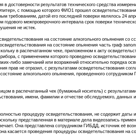
я в достоверности результатов технического средства измерен
Юпитер», с помощью которого ФИО1 прошел освидетельствовани
ым требованиям, датой его последней поверки являлось 24 апре
м годового межпроверочного интервала срок поверки техническ
ушения не истек.
идетельствования на состояние алкогольного опьянения со ссы
освидетельствования на состояние опьянения часть граф запо
оскольку в распечатанном чеке, приложенном к акту освидетельс
прибора, с применением которого проведено освидетельствовани
аких-либо замечаний или возражений относительно порядка осв
ия прав не отразил, с результатами освидетельствования согл
состояние алкогольного опьянения, проведенного сотрудником Г
ицом в распечатанный чек (бумажный носитель) с результатам
ствования, имени, фамилии и отчестве обследуемого, данных и
полностью процедуру освидетельствования, не содержит даты и
поскольку представленная в материале дела видеозапись приме
вечает. Она представлена сотрудником ГИБДД, источник её воз
она касается проведения процедуры освидетельствования на со