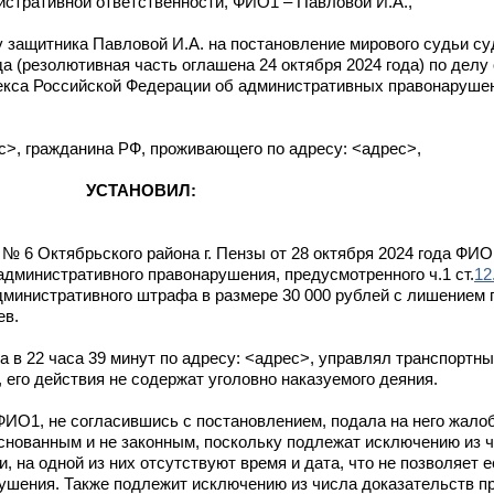
истративной ответственности, ФИО1 – Павловой И.А.,
 защитника Павловой И.А. на постановление мирового судьи су
ода (резолютивная часть оглашена 24 октября 2024 года) по дел
кса Российской Федерации об административных правонарушен
>, гражданина РФ, проживающего по адресу: <адрес>,
УСТАНОВИЛ:
№ 6 Октябрьского района г. Пензы от 28 октября 2024 года ФИО
дминистративного правонарушения, предусмотренного ч.1 ст.
12
дминистративного штрафа в размере 30 000 рублей с лишением 
ев.
а в 22 часа 39 минут по адресу: <адрес>, управлял транспорт
, его действия не содержат уголовно наказуемого деяния.
ИО1, не согласившись с постановлением, подала на него жалобу
снованным и не законным, поскольку подлежат исключению из ч
, на одной из них отсутствуют время и дата, что не позволяет е
шения. Также подлежит исключению из числа доказательств пр