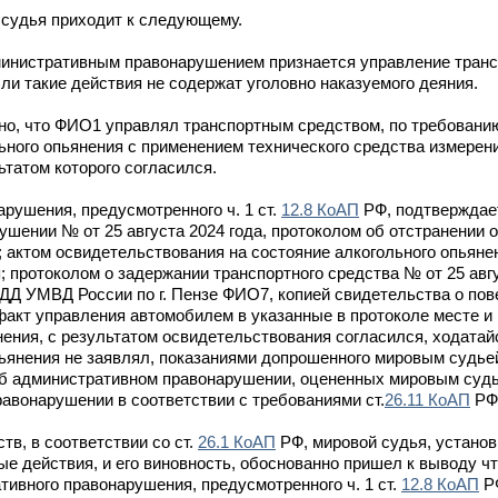
 судья приходит к следующему.
инистративным правонарушением признается управление тран
ли такие действия не содержат уголовно наказуемого деяния.
но, что ФИО1 управлял транспортным средством, по требовани
ного опьянения с применением технического средства измерени
ьтатом которого согласился.
рушения, предусмотренного ч. 1 ст.
12.8 КоАП
РФ, подтверждае
шении № от 25 августа 2024 года, протоколом об отстранении 
; актом освидетельствования на состояние алкогольного опьяне
; протоколом о задержании транспортного средства № от 25 авгу
Д УМВД России по г. Пензе ФИО7, копией свидетельства о по
факт управления автомобилем в указанные в протоколе месте и 
нения, с результатом освидетельствования согласился, ходатайс
ьянения не заявлял, показаниями допрошенного мировым судье
б административном правонарушении, оцененных мировым судье
авонарушении в соответствии с требованиями ст.
26.11 КоАП
РФ
в, в соответствии со ст.
26.1 КоАП
РФ, мировой судья, устано
е действия, и его виновность, обоснованно пришел к выводу ч
ивного правонарушения, предусмотренного ч. 1 ст.
12.8 КоАП
РФ