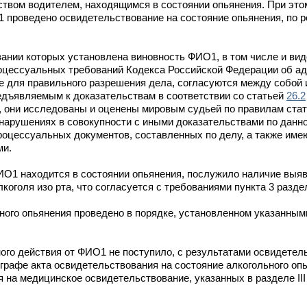
ством водителем, находящимся в состоянии опьянения. При это
1 проведено освидетельствование на состояние опьянения, по р
вании которых установлена виновность ФИО1, в том числе и ви
оцессуальных требований Кодекса Российской Федерации об а
 для правильного разрешения дела, согласуются между собой 
едъявляемым к доказательствам в соответствии со статьей
26.2
 они исследованы и оценены мировым судьей по правилам ста
арушениях в совокупности с иными доказательствами по данном
роцессуальных документов, составленных по делу, а также им
ми.
ИО1 находится в состоянии опьянения, послужило наличие выяв
коголя изо рта, что согласуется с требованиями пункта 3 разде
ого опьянения проведено в порядке, установленном указанны
ного действия от ФИО1 не поступило, с результатами освидете
графе акта освидетельствования на состояние алкогольного оп
 на медицинское освидетельствование, указанных в разделе III