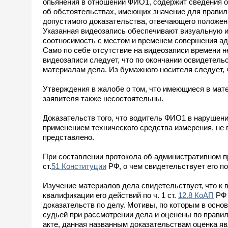
опьянения в отношении ФИО1, содержит сведения о
об обстоятельствах, имеющих значение для правиль
допустимого доказательства, отвечающего положен
Указанная видеозапись обеспечивают визуальную 
соотносимость с местом и временем совершения ад
Само по себе отсутствие на видеозаписи времени н
видеозаписи следует, что по окончании освидетель
материалам дела. Из бумажного носителя следует, ч
Утверждения в жалобе о том, что имеющиеся в мат
заявителя также несостоятельны.
Доказательств того, что водитель ФИО1 в нарушен
применением технического средства измерения, не 
представлено.
При составлении протокола об административном 
ст.
51 Конституции
РФ, о чем свидетельствует его п
Изучение материалов дела свидетельствует, что к
квалификации его действий по ч. 1 ст.
12.8 КоАП
РФ 
доказательств по делу. Мотивы, по которым в осн
судьей при рассмотрении дела и оценены по правил
акте, данная названным доказательствам оценка яв