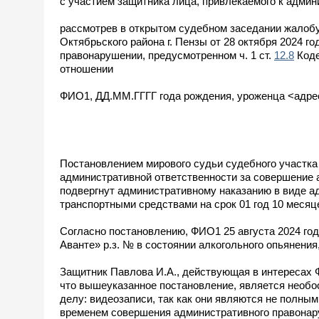
с участием защитника лица, привлекаемого к админ
рассмотрев в открытом судебном заседании жалобу
Октябрьского района г. Пензы от 28 октября 2024 г
правонарушении, предусмотренном ч. 1 ст.
12.8
Коде
отношении
ФИО1, ДД.ММ.ГГГГ года рождения, уроженца <адрес
Постановлением мирового судьи судебного участка 
административной ответственности за совершение а
подвергнут административному наказанию в виде а
транспортными средствами на срок 01 год 10 месяц
Согласно постановлению, ФИО1 25 августа 2024 год
Аванте» р.з. № в состоянии алкогольного опьянения
Защитник Павлова И.А., действующая в интересах Ф
что вышеуказанное постановление, является необо
делу: видеозаписи, так как они являются не полными
временем совершения административного правонару