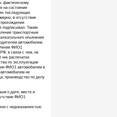
н. фактическому
я на состояние
всех последующих
мерно, в отсутствие
я прохождения
е подписывал. Таким
авления транспортным
 алкогольного опьянения
водителем автомобилем
авления ФИО1
РФ, в связи с чем, не
 чек распечатки
ства по эксплуатации
ения ФИО1 автомобилем в
 автомобилем не
а, производство по делу
ым о дате, месте и
сутствие ФИО1
язи с недоказанностью