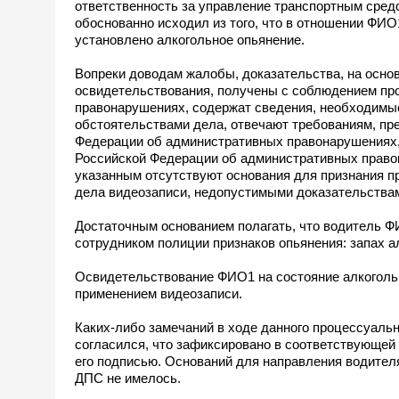
ответственность за управление транспортным сред
обоснованно исходил из того, что в отношении ФИО
установлено алкогольное опьянение.
Вопреки доводам жалобы, доказательства, на осно
освидетельствования, получены с соблюдением пр
правонарушениях, содержат сведения, необходимые
обстоятельствами дела, отвечают требованиям, пр
Федерации об административных правонарушениях,
Российской Федерации об административных правон
указанным отсутствуют основания для признания п
дела видеозаписи, недопустимыми доказательства
Достаточным основанием полагать, что водитель Ф
сотрудником полиции признаков опьянения: запах ал
Освидетельствование ФИО1 на состояние алкогольн
применением видеозаписи.
Каких-либо замечаний в ходе данного процессуаль
согласился, что зафиксировано в соответствующей 
его подписью. Оснований для направления водителя
ДПС не имелось.