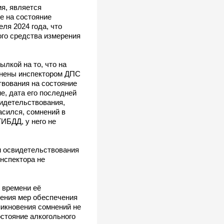
ия, является
е на состояние
ля 2024 года, что
ого средства измерения
лкой на то, что на
лнены инспектором ДПС
твования на состояние
е, дата его последней
идетельствования,
асился, сомнений в
ИБДД, у него не
и освидетельствования
нспектора не
 времени её
нения мер обеспечения
никновения сомнений не
стояние алкогольного