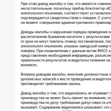
При этом довод жалобы о том, что имеются сомнени
несостоятельным, поскольку прибор Алкотектор «
алкогольного опьянения, соответствует установленн
подтверждается свидетельством о поверке. С учето
на момент совершения административного правонар
Доводы жалобы о нарушении порядка проведения осв
распечатанном бумажном носителе с результатами 
от руки не могут повлечь отмену постановления, п
алкогольного опьянения, указаны заводской номер 
поверки. При ознакомлении с данным актом ФИО1 к
представления необходимой информации, разъяснен
правильности результатов освидетельствования на 
возникло.
Вопреки доводам жалобы, внесение должностным л
рукописных записей о месте проведения освидетель
противоречит требованиям закона.
Довод жалобы о том, что видеозапись не отражает 
производства не может быть принят во внимание, 
производства по делу требованию допустимости от
вызывает. Содержание видеозаписи указывает, что 