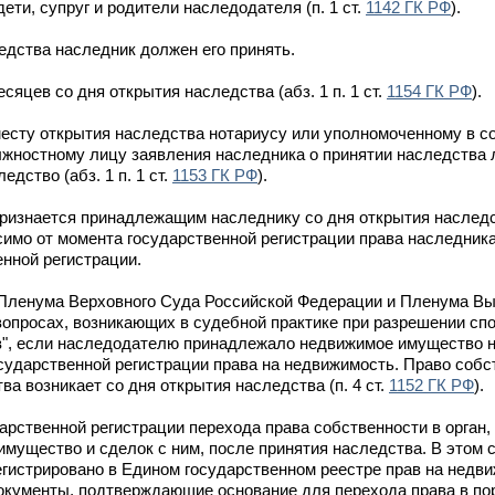
ти, супруг и родители наследодателя (п. 1 ст.
1142 ГК РФ
).
дства наследник должен его принять.
яцев со дня открытия наследства (абз. 1 п. 1 ст.
1154 ГК РФ
).
есту открытия наследства нотариусу или уполномоченному в со
лжностному лицу заявления наследника о принятии наследства 
дство (абз. 1 п. 1 ст.
1153 ГК РФ
).
признается принадлежащим наследнику со дня открытия наслед
исимо от момента государственной регистрации права наследник
енной регистрации.
я Пленума Верховного Суда Российской Федерации и Пленума В
опросах, возникающих в судебной практике при разрешении спо
в", если наследодателю принадлежало недвижимое имущество н
осударственной регистрации права на недвижимость. Право собс
а возникает со дня открытия наследства (п. 4 ст.
1152 ГК РФ
).
дарственной регистрации перехода права собственности в орга
мущество и сделок с ним, после принятия наследства. В этом с
гистрировано в Едином государственном реестре прав на недв
кументы, подтверждающие основание для перехода права в пор