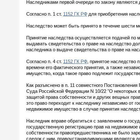
Наследниками первой очереди по закону являются де
Согласно п. 1 ст.
1152 ГК РФ
для приобретения насле
Наследство может быть принято в течение шести мес
Принятие наследства осуществляется подачей по м
выдавать свидетельства о праве на наследство до
наследника о выдаче свидетельства о праве на насле
Согласно п. 4 ст.
1152 ГК РФ
, принятое наследство 
времени его фактического принятия, а также незав
имущество, когда такое право подлежит государств
Как разъяснено в п. 11 совместного Постановлени
Суда Российской Федерации N 10/22 "О некоторых в
защитой права собственности и других вещных пра
это право переходит к наследнику независимо от г
недвижимое имущество в случае принятия наследств
Наследник вправе обратиться с заявлением о госу
государственную регистрацию прав на недвижимое и
собственности правопредшественника не было заре
сделок с ним, правоустанавливающими являются до