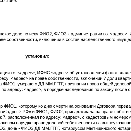
составе:
нское дело по иску ФИО2, ФИО3 к администрации г.о. <адрес>
ве собственности, включении в состав наследственного имущес
установил:
ации г.о. <адрес>, ИФНС <адрес> об установлении факта влад
есу: <адрес> на праве собственности, включении ? доли кварт
а ФИО1, умершего ДД.ММ.ГГГГ, признании права общей долевой
ю по адресу: <адрес>, в порядке наследования по закону после
р ФИО1, которому ко дню смерти на основании Договора перед
«<адрес> РФ» и ФИО1, ФИО2, принадлежала на праве собствен
аж 7, расположенная по адресу: <адрес>, с кадастровым номеро
законом порядке право долевой собственности на вышеуказанн
О2, дочь - ФИО3 ДД.ММ.ГГГГ, нотариусом Мытищинского нотари