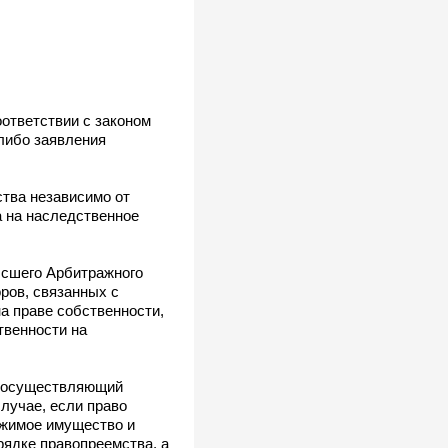
ответствии с законом
либо заявления
ства независимо от
а на наследственное
ысшего Арбитражного
ров, связанных с
а праве собственности,
твенности на
н, осуществляющий
лучае, если право
ижимое имущество и
ядке правопреемства, а