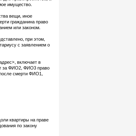
мое имущество.
тва вещи, иное
ерти гражданина право
анием или законом.
дставлено, при этом,
тариусу с заявлением о
адрес>, включает в
т за ФИО2, ФИО3 право
 после смерти ФИО1,
оли квартиры на праве
дования по закону