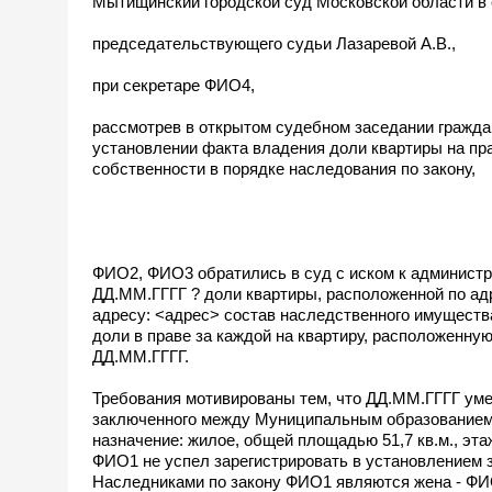
Мытищинский городской суд Московской области в 
председательствующего судьи Лазаревой А.В.,
при секретаре ФИО4,
рассмотрев в открытом судебном заседании гражда
установлении факта владения доли квартиры на пра
собственности в порядке наследования по закону,
ФИО2, ФИО3 обратились в суд с иском к администр
ДД.ММ.ГГГГ ? доли квартиры, расположенной по адр
адресу: <адрес> состав наследственного имуществ
доли в праве за каждой на квартиру, расположенну
ДД.ММ.ГГГГ.
Требования мотивированы тем, что ДД.ММ.ГГГГ уме
заключенного между Муниципальным образованием 
назначение: жилое, общей площадью 51,7 кв.м., эт
ФИО1 не успел зарегистрировать в установлением 
Наследниками по закону ФИО1 являются жена - ФИ