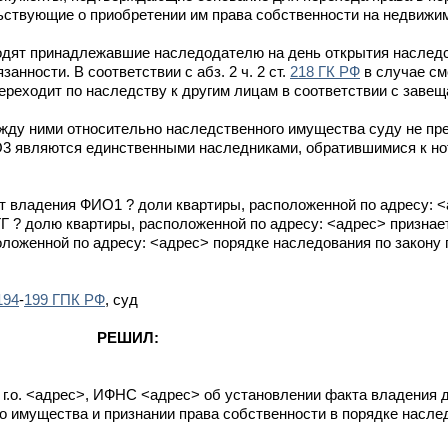
ьствующие о приобретении им права собственности на недвижи
одят принадлежавшие наследодателю на день открытия наследс
нности. В соответствии с абз. 2 ч. 2 ст.
218 ГК РФ
в случае см
реходит по наследству к другим лицам в соответствии с завещ
жду ними относительно наследственного имущества суду не пре
3 являются единственными наследниками, обратившимися к но
т владения ФИО1 ? доли квартиры, расположенной по адресу: <
 ? долю квартиры, расположенной по адресу: <адрес> признае
оложенной по адресу: <адрес> порядке наследования по закону
194
-
199 ГПК РФ
, суд
РЕШИЛ:
.о. <адрес>, ИФНС <адрес> об установлении факта владения д
о имущества и признании права собственности в порядке насле