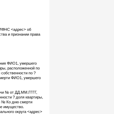
, ИФНС <адрес> об
тва и признании права
ения ФИО1, умершего
иры, расположенной по
 собственности по ?
 смерти ФИО1, умершего
ачи № от ДД.ММ.ГГГГ,
ности ? доля квартиры,
м № Ко дню смерти
ое имущество.
ального округа <адрес>