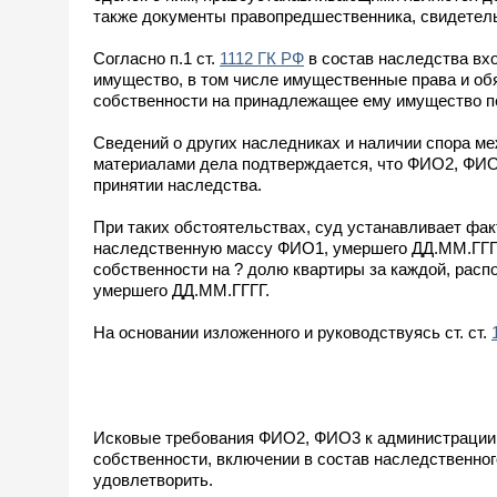
также документы правопредшественника, свидетел
Согласно п.1 ст.
1112 ГК РФ
в состав наследства вх
имущество, в том числе имущественные права и обяза
собственности на принадлежащее ему имущество пе
Сведений о других наследниках и наличии спора ме
материалами дела подтверждается, что ФИО2, ФИО
принятии наследства.
При таких обстоятельствах, суд устанавливает фак
наследственную массу ФИО1, умершего ДД.ММ.ГГГГ
собственности на ? долю квартиры за каждой, расп
умершего ДД.ММ.ГГГГ.
На основании изложенного и руководствуясь ст. ст.
Исковые требования ФИО2, ФИО3 к администрации г
собственности, включении в состав наследственног
удовлетворить.