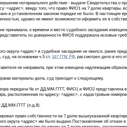
вершении нотариального действия - выдаче Свидетельства о пр
су: <адрес>, ввиду того, что право ФИО1 на ? долю квартиры, в
вано в установленном законом порядке не было. В настоящее 
енностью, однако не имеют возможности оформить ее в собстве
не принимали, о времени и месте судебного заседания извеще
 представитель по доверенности ФИО5 поддержала исковые треб
го округа <адрес> в судебное заседание не явился, ранее пред
 суд, на основании ч.5 ст.
167 ГПК РФ
, рассмотрел дело в его от
авителя не направила, при этом извещена надлежащим образом
довав материалы дела, суд приходит к следующему.
говора передачи № от ДД.ММ.ГГГГ, ФИО1 и ФИО2 представлена 
ира, расположенная по адресу: <адрес>, с кадастровым номером
 ДД.ММ.ГГГГ (л.д.8).
ировал право собственности на ? долю вышеуказанной квартиры,
го округа <адрес> им было выдано Постановление об отказе в
праве на наследство по закону на ? долю квартиры, расположен