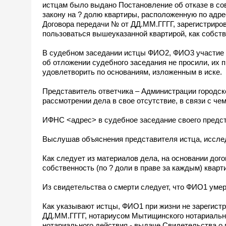
истцам было выдано Постановление об отказе в со
закону на ? долю квартиры, расположенную по адре
Договора передачи № от ДД.ММ.ГГГГ, зарегистриро
пользоваться вышеуказанной квартирой, как собств
В судебном заседании истцы ФИО2, ФИО3 участие 
об отложении судебного заседания не просили, их
удовлетворить по основаниям, изложенным в иске.
Представитель ответчика – Администрации городско
рассмотрении дела в свое отсутствие, в связи с чем,
ИФНС <адрес> в судебное заседание своего предст
Выслушав объяснения представителя истца, иссле
Как следует из материалов дела, на основании до
собственность (по ? доли в праве за каждым) кварт
Из свидетельства о смерти следует, что ФИО1 умер
Как указывают истцы, ФИО1 при жизни не зарегистр
ДД.ММ.ГГГГ, нотариусом Мытищинского нотариально
нотариального действия - выдаче Свидетельства о 