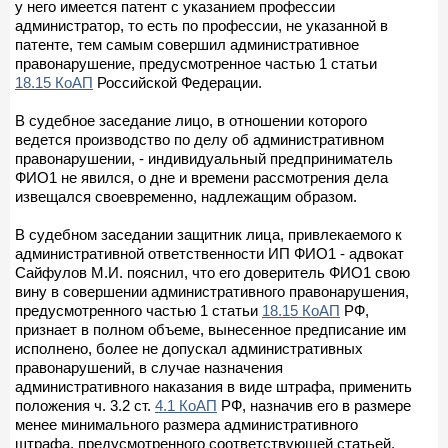
у него имеется патент с указанием профессии
администратор, то есть по профессии, не указанной в
патенте, тем самым совершил административное
правонарушение, предусмотренное частью 1 статьи
18.15 КоАП
Российской Федерации.
В судебное заседание лицо, в отношении которого
ведется производство по делу об административном
правонарушении, - индивидуальный предприниматель
ФИО1 не явился, о дне и времени рассмотрения дела
извещался своевременно, надлежащим образом.
В судебном заседании защитник лица, привлекаемого к
административной ответственности ИП ФИО1 - адвокат
Сайфулов М.И. пояснил, что его доверитель ФИО1 свою
вину в совершении административного правонарушения,
предусмотренного частью 1 статьи
18.15 КоАП
РФ,
признает в полном объеме, вынесенное предписание им
исполнено, более не допускал административных
правонарушений, в случае назначения
административного наказания в виде штрафа, применить
положения ч. 3.2 ст.
4.1 КоАП
РФ, назначив его в размере
менее минимального размера административного
штрафа, предусмотренного соответствующей статьей.