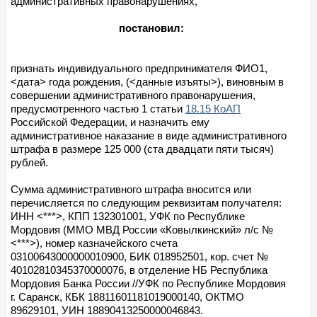
административных правонарушениях,
постановил:
признать индивидуального предпринимателя ФИО1,
<дата> года рождения, (<данные изъяты>), виновным в
совершении административного правонарушения,
предусмотренного частью 1 статьи
18.15 КоАП
Российской Федерации, и назначить ему
административное наказание в виде административного
штрафа в размере 125 000 (ста двадцати пяти тысяч)
рублей.
Сумма административного штрафа вносится или
перечисляется по следующим реквизитам получателя:
ИНН <***>, КПП 132301001, УФК по Республике
Мордовия (ММО МВД России «Ковылкинский» л/с №
<***>), номер казначейского счета
03100643000000010900, БИК 018952501, кор. счет №
40102810345370000076, в отделение НБ Республика
Мордовия Банка России //УФК по Республике Мордовия
г. Саранск, КБК 18811601181019000140, ОКТМО
89629101, УИН 18890413250000046843.