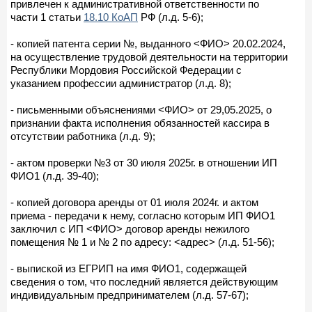
привлечен к административной ответственности по
части 1 статьи
18.10 КоАП
РФ (л.д. 5-6);
- копией патента серии №, выданного <ФИО> 20.02.2024,
на осуществление трудовой деятельности на территории
Республики Мордовия Российской Федерации с
указанием профессии администратор (л.д. 8);
- письменными объяснениями <ФИО> от 29,05.2025, о
признании факта исполнения обязанностей кассира в
отсутствии работника (л.д. 9);
- актом проверки №3 от 30 июля 2025г. в отношении ИП
ФИО1 (л.д. 39-40);
- копией договора аренды от 01 июля 2024г. и актом
приема - передачи к нему, согласно которым ИП ФИО1
заключил с ИП <ФИО> договор аренды нежилого
помещения № 1 и № 2 по адресу: <адрес> (л.д. 51-56);
- выпиской из ЕГРИП на имя ФИО1, содержащей
сведения о том, что последний является действующим
индивидуальным предпринимателем (л.д. 57-67);