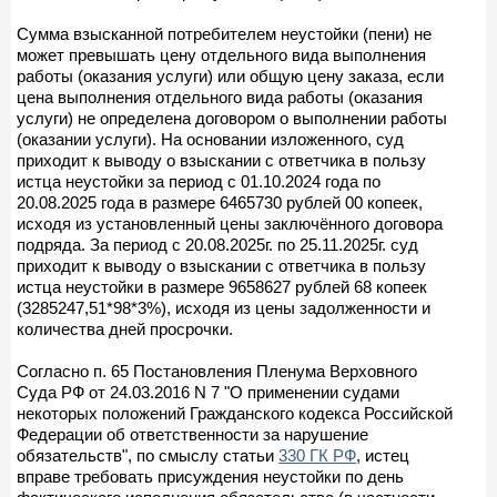
Сумма взысканной потребителем неустойки (пени) не
может превышать цену отдельного вида выполнения
работы (оказания услуги) или общую цену заказа, если
цена выполнения отдельного вида работы (оказания
услуги) не определена договором о выполнении работы
(оказании услуги). На основании изложенного, суд
приходит к выводу о взыскании с ответчика в пользу
истца неустойки за период с 01.10.2024 года по
20.08.2025 года в размере 6465730 рублей 00 копеек,
исходя из установленный цены заключённого договора
подряда. За период с 20.08.2025г. по 25.11.2025г. суд
приходит к выводу о взыскании с ответчика в пользу
истца неустойки в размере 9658627 рублей 68 копеек
(3285247,51*98*3%), исходя из цены задолженности и
количества дней просрочки.
Согласно п. 65 Постановления Пленума Верховного
Суда РФ от 24.03.2016 N 7 "О применении судами
некоторых положений Гражданского кодекса Российской
Федерации об ответственности за нарушение
обязательств", по смыслу статьи
330 ГК РФ
, истец
вправе требовать присуждения неустойки по день