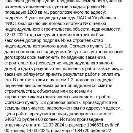
заключён договор купли- продажи № земельного участка
из земель населённых пунктов в кадастровый №
площадью 1200 кв.м., расположенного по адресу:
<адрес>. В указанную дату между ПАО «Сбербанк» и
ФИО1 был заключён договор ипотеки № с целью
индивидуального строительства объекта недвижимости.
12.03.2024 года между истцом и ответчиком был
заключён договор подряда № на строительство
индивидуального жилого дома. Согласно пункту 1.1.
данного договора Подрядчик обязуется в установленный
договором срок выполнить по заданию заказчика
строительство (возведение индивидуального жилого
дома) и сдать результат выполненных работ заказчику, а
заказчик обязуется принять результат работ и оплатить
его. В соответствии с пунктом 1.2. договора подряда
перечень выполняемых работ определяется сметой
строительства, объектами или основными
характеристиками (описанием) выполняемых работ.
Согласно пункту 1.3 договора работы производятся на
земельном участке, расположенном по адресу: <адрес>.
Цена работ, предусмотренная договором составляет
6465730 рублей 00 копеек. Истцом произведена
ответчику оплата: 12.03.2024 в размере 1946531 рублей
00 копеек, 14.03.2024г. в размере 1584720 рублей 22