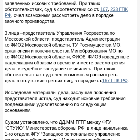
заявленных исковых требований. При таких
обстоятельствах, суд в соответствии со ст.
167
,
233 ГПК
РФ
, счел возможным рассмотреть дело в порядке
заочного производства.
3 лица –представитель Управления Росреестра по
Московской области, представитель Администрации
г.о.ФИО2 Московской области, ТУ Росимущества МО,
орган опеки и попечительства Минобразования МО по
г.о.ФИО2 Московской области, ФИО8, ФИО9 извещенные
надлежащим образом о времени и месте рассмотрения
дела, в судебное заседание не явились. При таких
обстоятельствах суд счел возможным рассмотреть
дело в отсутствие третьих лиц, в порядке ст.
167 ГПК РФ
.
Исследовав материалы дела, заслушав пояснения
представителя истца, суд находит исковые требования
подлежащими удовлетворению по следующим
основаниям.
Судом установлено, что ДД.ММ.ГГГГ между ФГУ
“СТУИО” Министерства обороны РФ, в лице начальника
1-го отдела ФГУ “Западное региональное управление
жилищного обеспечения ” Министерства обороны