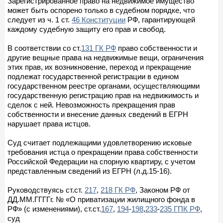
Зарегистрированное право на недвижимое имущество
может быть оспорено только в судебном порядке, что
следует из ч. 1 ст.
46 Конституции
РФ, гарантирующей
каждому судебную защиту его прав и свобод.
В соответствии со ст.
131 ГК РФ
право собственности и
другие вещные права на недвижимые вещи, ограничения
этих прав, их возникновение, переход и прекращение
подлежат государственной регистрации в едином
государственном реестре органами, осуществляющими
государственную регистрацию прав на недвижимость и
сделок с ней. Невозможность прекращения прав
собственности и внесение данных сведений в ЕГРН
нарушает права истцов.
Суд считает подлежащими удовлетворению исковые
требования истца о прекращении права собственности
Российской Федерации на спорную квартиру, с учетом
представленным сведений из ЕГРН (л.д.15-16).
Руководствуясь ст.ст.
217
,
218 ГК РФ
, Законом РФ от
ДД.ММ.ГГГГг. № «О приватизации жилищного фонда в
РФ» (с изменениями), ст.ст.
167
,
194
-
198
,
233
-
235 ГПК РФ
,
суд