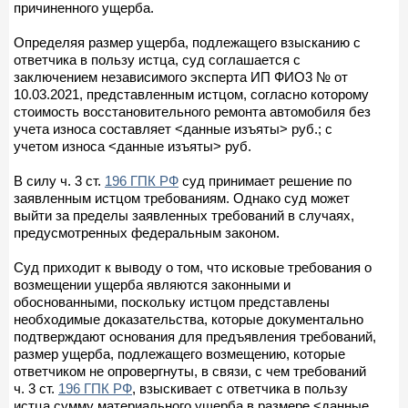
причиненного ущерба.
Определяя размер ущерба, подлежащего взысканию с
ответчика в пользу истца, суд соглашается с
заключением независимого эксперта ИП ФИО3 № от
10.03.2021, представленным истцом, согласно которому
стоимость восстановительного ремонта автомобиля без
учета износа составляет <данные изъяты> руб.; с
учетом износа <данные изъяты> руб.
В силу ч. 3 ст.
196 ГПК РФ
суд принимает решение по
заявленным истцом требованиям. Однако суд может
выйти за пределы заявленных требований в случаях,
предусмотренных федеральным законом.
Суд приходит к выводу о том, что исковые требования о
возмещении ущерба являются законными и
обоснованными, поскольку истцом представлены
необходимые доказательства, которые документально
подтверждают основания для предъявления требований,
размер ущерба, подлежащего возмещению, которые
ответчиком не опровергнуты, в связи, с чем требований
ч. 3 ст.
196 ГПК РФ
, взыскивает с ответчика в пользу
истца сумму материального ущерба в размере <данные