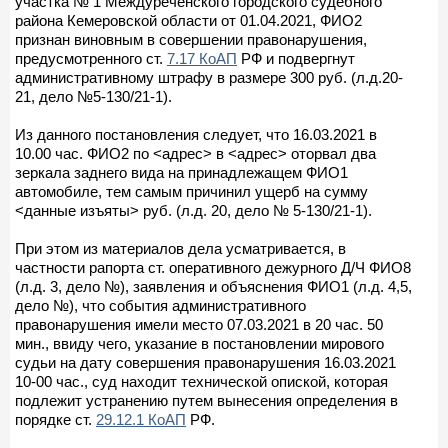
участка № 1 Междуреченского городского судебного
района Кемеровской области от 01.04.2021, ФИО2
признан виновным в совершении правонарушения,
предусмотренного ст.
7.17 КоАП
РФ и подвергнут
административному штрафу в размере 300 руб. (л.д.20-
21, дело №5-130/21-1).
Из данного постановления следует, что 16.03.2021 в
10.00 час. ФИО2 по <адрес> в <адрес> оторвал два
зеркала заднего вида на принадлежащем ФИО1
автомобиле, тем самым причинил ущерб на сумму
<данные изъяты> руб. (л.д. 20, дело № 5-130/21-1).
При этом из материалов дела усматривается, в
частности рапорта ст. оперативного дежурного Д/Ч ФИО8
(л.д. 3, дело №), заявления и объяснения ФИО1 (л.д. 4,5,
дело №), что события административного
правонарушения имели место 07.03.2021 в 20 час. 50
мин., ввиду чего, указание в постановлении мирового
судьи на дату совершения правонарушения 16.03.2021
10-00 час., суд находит технической опиской, которая
подлежит устранению путем вынесения определения в
порядке ст.
29.12.1 КоАП
РФ.