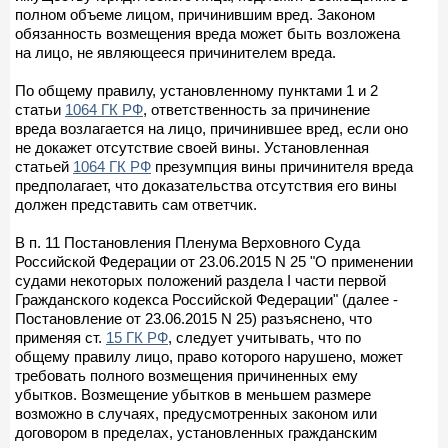
полном объеме лицом, причинившим вред. Законом
обязанность возмещения вреда может быть возложена
на лицо, не являющееся причинителем вреда.
По общему правилу, установленному пунктами 1 и 2
статьи
1064 ГК РФ
, ответственность за причинение
вреда возлагается на лицо, причинившее вред, если оно
не докажет отсутствие своей вины. Установленная
статьей
1064 ГК РФ
презумпция вины причинителя вреда
предполагает, что доказательства отсутствия его вины
должен представить сам ответчик.
В п. 11 Постановления Пленума Верховного Суда
Российской Федерации от 23.06.2015 N 25 "О применении
судами некоторых положений раздела I части первой
Гражданского кодекса Российской Федерации" (далее -
Постановление от 23.06.2015 N 25) разъяснено, что
применяя ст.
15 ГК РФ
, следует учитывать, что по
общему правилу лицо, право которого нарушено, может
требовать полного возмещения причиненных ему
убытков. Возмещение убытков в меньшем размере
возможно в случаях, предусмотренных законом или
договором в пределах, установленных гражданским