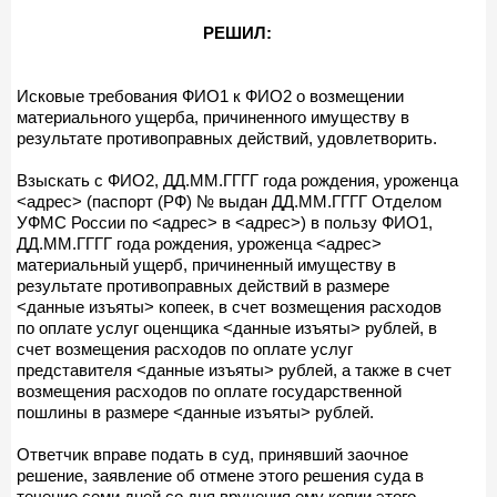
РЕШИЛ:
Исковые требования ФИО1 к ФИО2 о возмещении
материального ущерба, причиненного имуществу в
результате противоправных действий, удовлетворить.
Взыскать с ФИО2, ДД.ММ.ГГГГ года рождения, уроженца
<адрес> (паспорт (РФ) № выдан ДД.ММ.ГГГГ Отделом
УФМС России по <адрес> в <адрес>) в пользу ФИО1,
ДД.ММ.ГГГГ года рождения, уроженца <адрес>
материальный ущерб, причиненный имуществу в
результате противоправных действий в размере
<данные изъяты> копеек, в счет возмещения расходов
по оплате услуг оценщика <данные изъяты> рублей, в
счет возмещения расходов по оплате услуг
представителя <данные изъяты> рублей, а также в счет
возмещения расходов по оплате государственной
пошлины в размере <данные изъяты> рублей.
Ответчик вправе подать в суд, принявший заочное
решение, заявление об отмене этого решения суда в
течение семи дней со дня вручения ему копии этого