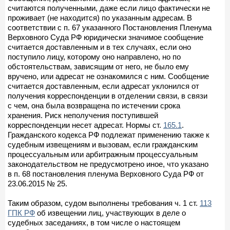
считаются полученными, даже если лицо фактически не
проживает (не находится) по указанным адресам. В
соответствии с п. 67 указанного Постановления Пленума
Верховного Суда РФ юридически значимое сообщение
считается доставленным и в тех случаях, если оно
поступило лицу, которому оно направлено, но по
обстоятельствам, зависящим от него, не было ему
вручено, или адресат не ознакомился с ним. Сообщение
считается доставленным, если адресат уклонился от
получения корреспонденции в отделении связи, в связи
с чем, она была возвращена по истечении срока
хранения. Риск неполучения поступившей
корреспонденции несет адресат. Нормы ст.
165.1
.
Гражданского кодекса РФ подлежат применению также к
судебным извещениям и вызовам, если гражданским
процессуальным или арбитражным процессуальным
законодательством не предусмотрено иное, что указано
в п. 68 постановления пленума Верховного Суда РФ от
23.06.2015 № 25.
Таким образом, судом выполнены требования ч. 1 ст.
113
ГПК РФ
об извещении лиц, участвующих в деле о
судебных заседаниях, в том числе о настоящем