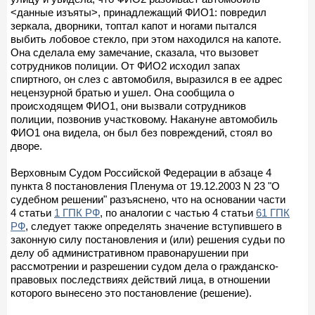
<данные изъяты>, принадлежащий ФИО1: повредил
зеркала, дворники, топтал капот и ногами пытался
выбить лобовое стекло, при этом находился на капоте.
Она сделала ему замечание, сказала, что вызовет
сотрудников полиции. От ФИО2 исходил запах
спиртного, он слез с автомобиля, выразился в ее адрес
нецензурной братью и ушел. Она сообщила о
происходящем ФИО1, они вызвали сотрудников
полиции, позвонив участковому. Накануне автомобиль
ФИО1 она видела, он был без повреждений, стоял во
дворе.
Верховным Судом Российской Федерации в абзаце 4
пункта 8 постановления Пленума от 19.12.2003 N 23 "О
судебном решении" разъяснено, что на основании части
4 статьи
1 ГПК РФ
, по аналогии с частью 4 статьи
61 ГПК
РФ
, следует также определять значение вступившего в
законную силу постановления и (или) решения судьи по
делу об административном правонарушении при
рассмотрении и разрешении судом дела о гражданско-
правовых последствиях действий лица, в отношении
которого вынесено это постановление (решение).