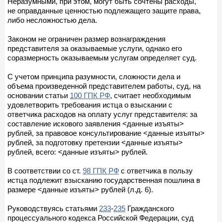
Неразумными, при этом, могут быть сочтены расходы,
не оправданные ценностью подлежащего защите права,
либо несложностью дела.
Законом не ограничен размер вознаграждения
представителя за оказываемые услуги, однако его
соразмерность оказываемым услугам определяет суд.
С учетом принципа разумности, сложности дела и
объема произведенной представителем работы, суд, на
основании статьи
100 ГПК РФ
, считает необходимым
удовлетворить требования истца о взыскании с
ответчика расходов на оплату услуг представителя: за
составление искового заявления <данные изъяты>
рублей, за правовое консультирование <данные изъяты>
рублей, за подготовку претензии <данные изъяты>
рублей, всего: <данные изъяты> рублей.
В соответствии со ст.
98 ГПК РФ
с ответчика в пользу
истца подлежит взысканию государственная пошлина в
размере <данные изъяты> рублей (л.д. 6).
Руководствуясь статьями
233
-
235
Гражданского
процессуального кодекса Российской Федерации, суд