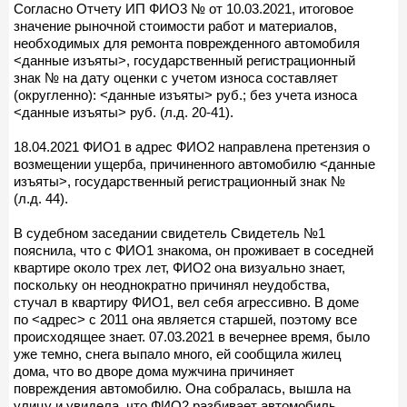
Согласно Отчету ИП ФИО3 № от 10.03.2021, итоговое
значение рыночной стоимости работ и материалов,
необходимых для ремонта поврежденного автомобиля
<данные изъяты>, государственный регистрационный
знак № на дату оценки с учетом износа составляет
(округленно): <данные изъяты> руб.; без учета износа
<данные изъяты> руб. (л.д. 20-41).
18.04.2021 ФИО1 в адрес ФИО2 направлена претензия о
возмещении ущерба, причиненного автомобилю <данные
изъяты>, государственный регистрационный знак №
(л.д. 44).
В судебном заседании свидетель Свидетель №1
пояснила, что с ФИО1 знакома, он проживает в соседней
квартире около трех лет, ФИО2 она визуально знает,
поскольку он неоднократно причинял неудобства,
стучал в квартиру ФИО1, вел себя агрессивно. В доме
по <адрес> с 2011 она является старшей, поэтому все
происходящее знает. 07.03.2021 в вечернее время, было
уже темно, снега выпало много, ей сообщила жилец
дома, что во дворе дома мужчина причиняет
повреждения автомобилю. Она собралась, вышла на
улицу и увидела, что ФИО2 разбивает автомобиль