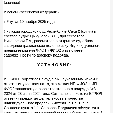
(заочное)
Именем Российской Федерации
г. Якутск 10 ноября 2025 года
Якутский городской суд Республики Саха (Якутия) в
составе судьи Цыкуновой В.П., при секретаре
Николаевой Т.А., рассмотрев в открытом судебном
заседании гражданское дело по иску Индивидуального
предпринимателя ФИО1 к ФИО2 о взыскании
задолженности по договору подряда,
У С Т А Н О В И Л:
ИП ФИО1 обратился в суд с вышеуказанным иском к
ответчику, указывая на то, что между ИП ФИО3 и ИП
ФИО2 заключен договор строительного подряда №8-
2024 от 23 июня 2024 года. Согласно выписке из ЕГРЮЛ
ответчик прекратил деятельность в качестве
индивидуального предпринимателя 25.07.2025 г.
Согласно пункта 1.1. Договора Подрядчик обязуется в
соответствии с утвержденной проектной документацией