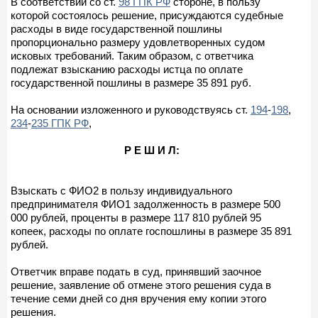
В соответствии со ст.
98 ГПК РФ
стороне, в пользу
которой состоялось решение, присуждаются судебные
расходы в виде государственной пошлины
пропорционально размеру удовлетворенных судом
исковых требований. Таким образом, с ответчика
подлежат взысканию расходы истца по оплате
государственной пошлины в размере 35 891 руб.
На основании изложенного и руководствуясь ст.
194
-
198
,
234
-
235 ГПК РФ
,
Р Е Ш И Л:
Взыскать с ФИО2 в пользу индивидуального
предпринимателя ФИО1 задолженность в размере 500
000 рублей, проценты в размере 117 810 рублей 95
копеек, расходы по оплате госпошлины в размере 35 891
рублей.
Ответчик вправе подать в суд, принявший заочное
решение, заявление об отмене этого решения суда в
течение семи дней со дня вручения ему копии этого
решения.