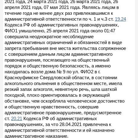
2021 года, 24 марта 2021 года, 26 марта 2021 года, 26
апреля 2021 года, 07 мая 2021 года. Являясь лицом в
течение года не менее двух раз привлекавшимся к
административной ответственности по ч. 1 и ч.3 ст.
19.24
Кодекса РФ об административных правонарушениях,
ФИО1 умышленно, 25 апреля 2021 года около 01:47
совершила неоднократное несоблюдение
административных ограничений и обязанностей в виде
запрета пребывания вне места жительства сопряженное
с совершением данным лицом административного
правонарушения, посягающего на общественный
порядок и общественную безопасность, а именно
находилась возле дома № 9 по ул. ФИО2 в г.
Красноуфимске Свердловской области, в состоянии
алкогольного опьянения в общественном месте, имела
резкий запах алкоголя, невнятную речь, шла шаткой
походкой, плохо ориентировалась в окружающей
обстановке, чем оскорбляла человеческое достоинство
и общественную нравственность, совершив
административное правонарушение, предусмотренное
ст.
20.21
Кодекса РФ об административных
правонарушениях, за что 28.04.2021 привлечена к
административной ответственности и ей назначено
административное наказание.