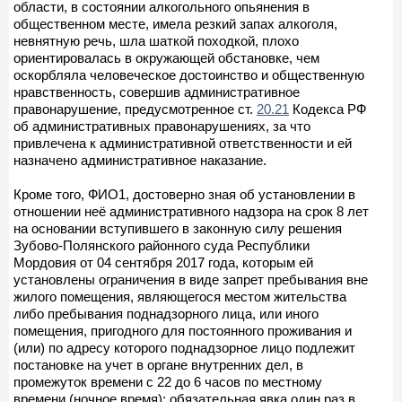
области, в состоянии алкогольного опьянения в
общественном месте, имела резкий запах алкоголя,
невнятную речь, шла шаткой походкой, плохо
ориентировалась в окружающей обстановке, чем
оскорбляла человеческое достоинство и общественную
нравственность, совершив административное
правонарушение, предусмотренное ст.
20.21
Кодекса РФ
об административных правонарушениях, за что
привлечена к административной ответственности и ей
назначено административное наказание.
Кроме того, ФИО1, достоверно зная об установлении в
отношении неё административного надзора на срок 8 лет
на основании вступившего в законную силу решения
Зубово-Полянского районного суда Республики
Мордовия от 04 сентября 2017 года, которым ей
установлены ограничения в виде запрет пребывания вне
жилого помещения, являющегося местом жительства
либо пребывания поднадзорного лица, или иного
помещения, пригодного для постоянного проживания и
(или) по адресу которого поднадзорное лицо подлежит
постановке на учет в органе внутренних дел, в
промежуток времени с 22 до 6 часов по местному
времени (ночное время); обязательная явка один раз в