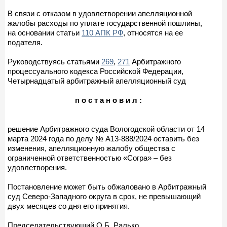
В связи с отказом в удовлетворении апелляционной
жалобы расходы по уплате государственной пошлины,
на основании статьи
110 АПК РФ
, относятся на ее
подателя.
Руководствуясь статьями
269
,
271
Арбитражного
процессуального кодекса Российской Федерации,
Четырнадцатый арбитражный апелляционный суд
п о с т а н о в и л :
решение Арбитражного суда Вологодской области от 14
марта 2024 года по делу № А13-888/2024 оставить без
изменения, апелляционную жалобу общества с
ограниченной ответственностью «Согра» – без
удовлетворения.
Постановление может быть обжаловано в Арбитражный
суд Северо-Западного округа в срок, не превышающий
двух месяцев со дня его принятия.
Председательствующий О.Б. Ралько