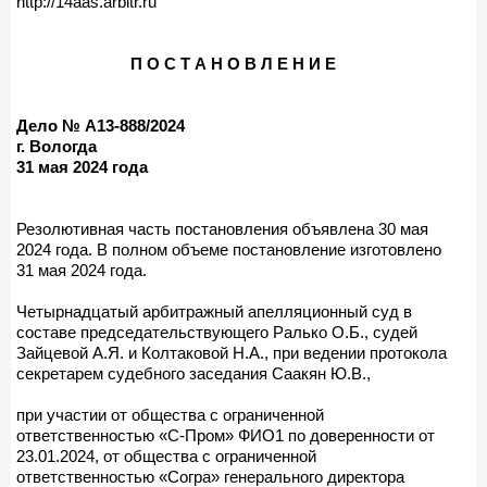
http://14aas.arbitr.ru
П О С Т А Н О В Л Е Н И Е
Дело № А13-888/2024
г. Вологда
31 мая 2024 года
Резолютивная часть постановления объявлена 30 мая
2024 года. В полном объеме постановление изготовлено
31 мая 2024 года.
Четырнадцатый арбитражный апелляционный суд в
составе председательствующего Ралько О.Б., судей
Зайцевой А.Я. и Колтаковой Н.А., при ведении протокола
секретарем судебного заседания Саакян Ю.В.,
при участии от общества с ограниченной
ответственностью «С-Пром» ФИО1 по доверенности от
23.01.2024, от общества с ограниченной
ответственностью «Согра» генерального директора