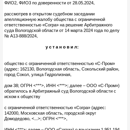
ФИО2, ФИО3 по доверенности от 28.05.2024,
рассмотрев в открытом судебном заседании
апелляционную жалобу общества с ограниченной
ответственностью «Согра» на решение Арбитражного
суда Вологодской области от 14 марта 2024 года по делу
№ А13-888/2024,
у с т а н о в и л:
общество с ограниченной ответственностью «С-Пром»
(адрес: 162130, Вологодская область, Сокольский район,
город Сокол, улица Гидролизная,
дом 38; ОГРН <***>, ИНН <***>; далее – ООО «С-Пром»)
обратилось в Арбитражный суд Вологодской области с
иском к обществу
с ограниченной ответственностью «Согра» (адрес:
142000, Московская область, городской округ
Домодедово, <...>; ОГРН <***>,
ИНН <***>; далее – ООО «Согра») о взыскании 1 951 194