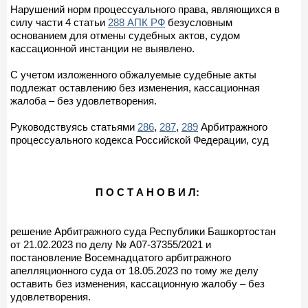
Нарушений норм процессуального права, являющихся в
силу части 4 статьи
288 АПК РФ
безусловным
основанием для отмены судебных актов, судом
кассационной инстанции не выявлено.
С учетом изложенного обжалуемые судебные акты
подлежат оставлению без изменения, кассационная
жалоба – без удовлетворения.
Руководствуясь статьями
286
,
287
,
289
Арбитражного
процессуального кодекса Российской Федерации, суд
П О С Т А Н О В И Л:
решение Арбитражного суда Республики Башкортостан
от 21.02.2023 по делу № А07-37355/2021 и
постановление Восемнадцатого арбитражного
апелляционного суда от 18.05.2023 по тому же делу
оставить без изменения, кассационную жалобу – без
удовлетворения.