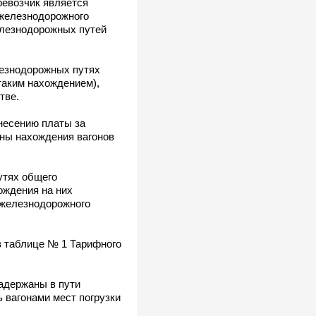
ревозчик является
 железнодорожного
елезнодорожных путей
лезнодорожных путях
таким нахождением),
тве.
внесению платы за
ины нахождения вагонов
утях общего
ождения на них
 железнодорожного
в таблице № 1 Тарифного
адержаны в пути
 вагонами мест погрузки