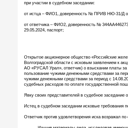
при участии в судебном заседании:
от истца – ФИО1, доверенность № ПРИВ НЮ-31/Д от 
от ответчика – ФИО2, доверенность № 344АА4462733
29.05.2024, паспорт;
Открытое акционерное общество «Российские желе
Волгоградской области с исковым заявлением к а
АО «РУСАЛ Урал», ответчик) о взыскании платы за 
пользование чужими денежными средствами за период
чужими денежными средствами за период с 14.08.20
судебных расходов по оплате государственной пошл
Явку своих представителей в судебное заседание о
Истец в судебном заседании исковые требования 
Ответчик против удовлетворения иска возражал по
Изучив материалы дела, исследовав имеющиеся в