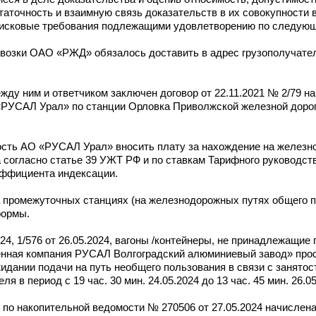
таточность и взаимную связь доказательств в их совокупности 
т исковые требования подлежащими удовлетворению по следую
ревозки ОАО «РЖД» обязалось доставить в адрес грузополуча
ежду ним и ответчиком заключен договор от 22.11.2021 № 2/79 н
«РУСАЛ Урал» по станции Орловка Приволжской железной доро
нность АО «РУСАЛ Урал» вносить плату за нахождение на желез
 согласно статье 39 УЖТ РФ и по ставкам Тарифного руководст
оэффициента индексации.
а промежуточных станциях (на железнодорожных путях общего п
формы.
4, 1/576 от 26.05.2024, вагоны /контейнеры, не принадлежащие
нная компания РУСАЛ Волгоградский алюминиевый завод» прос
идании подачи на путь необщего пользования в связи с занятос
я в период с 19 час. 30 мин. 24.05.2024 до 13 час. 45 мин. 26.05
по накопительной ведомости № 270506 от 27.05.2024 начислена