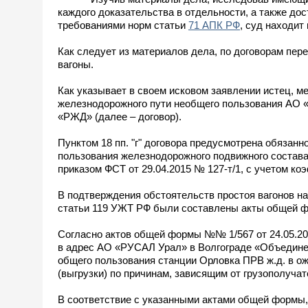
каждого доказательства в отдельности, а также дос
требованиями норм статьи
71 АПК РФ
, суд находи
Как следует из материалов дела, по договорам пе
вагоны.
Как указывает в своем исковом заявлении истец, м
железнодорожного пути необщего пользования АО 
«РЖД» (далее – договор).
Пунктом 18 пп. "г" договора предусмотрена обяза
пользования железнодорожного подвижного состава
приказом ФСТ от 29.04.2015 № 127-т/1, с учетом к
В подтверждения обстоятельств простоя вагонов н
статьи 119 УЖТ РФ были составлены акты общей 
Согласно актов общей формы №№ 1/567 от 24.05.202
в адрес АО «РУСАЛ Урал» в Волгограде «Объедине
общего пользования станции Орловка ПРВ ж.д. в ож
(выгрузки) по причинам, зависящим от грузополучател
В соответствие с указанными актами общей формы, 