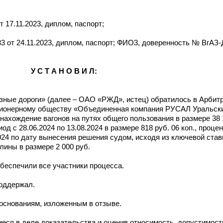
17.11.2023, диплом, паспорт;
 от 24.11.2023, диплом, паспорт; ФИО3, доверенность № ВгАЗ-
У С Т А Н О В И Л:
зные дороги» (далее – ОАО «РЖД», истец) обратилось в Арбит
кционерному обществу «Объединенная компания РУСАЛ Уральски
нахождение вагонов на путях общего пользования в размере 38 1
 с 28.06.2024 по 13.08.2024 в размере 818 руб. 06 коп., проце
24 по дату вынесения решения судом, исходя из ключевой ставк
ины в размере 2 000 руб.
беспечили все участники процесса.
поддержал.
 основаниям, изложенным в отзыве.
 деле доказательства и оценив относимость, допустимость