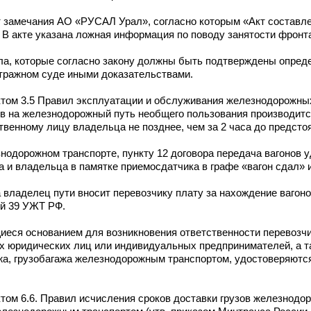
замечания АО «РУСАЛ Урал», согласно которым «Акт составле
 В акте указана ложная информация по поводу занятости фронта
ла, которые согласно закону должны быть подтверждены опре
итражном суде иными доказательствами.
нктом 3.5 Правил эксплуатации и обслуживания железнодорожны
нов на железнодорожный путь необщего пользования производит
венному лицу владельца не позднее, чем за 2 часа до предсто
знодорожном транспорте, пункту 12 договора передача вагонов 
и владельца в памятке приемосдатчика в графе «вагон сдал» и
ра владелец пути вносит перевозчику плату за нахождение ваго
ей 39 УЖТ РФ.
иеся основанием для возникновения ответственности перевозчи
гих юридических лиц или индивидуальных предпринимателей, а 
ажа, грузобагажа железнодорожным транспортом, удостоверяютс
ктом 6.6. Правил исчисления сроков доставки грузов железнод