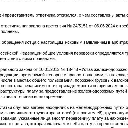
й представитель ответчика отказался, о чем составлены акты
 ответчика направлена претензия № 24/5151 от 06.06.2024 с тре
сполнены.
я обращения истца с настоящим исковым заявлением в арбитра
оссийской Федерации общие условия перевозки определяются 
ветствии с ними правилами.
дерального закона от 10.01.2013 № 18-ФЗ «Устав железнодорожно
 редакции, применимой к спорным правоотношениям, за нахожде
числе в местах общего пользования, порожних грузовых вагонов 
ого состава независимо от их принадлежности по причинам, не
фраструктуры плату за предоставление железнодорожных путей
става в течение всего времени.
статьи случаях вагоны находились на железнодорожных путях о
м, зависящим от грузоотправителей (отправителей), грузополуч
ования, указанные лица вносят перевозчику плату за нахожд
жного состава, которая включает в себя плату за предоставле