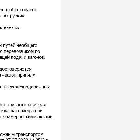
н необоснованно.
 выгрузки».
деленными
х путей необщего
ся перевозчиком по
ящей подачи вагонов.
удостоверяется
 «вагон принял».
нов на железнодорожных
ка, грузоотправителя
также пассажира при
я коммерческими актами,
орожным транспортом,