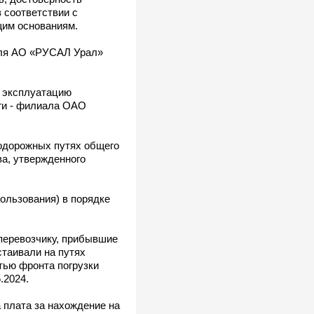
в соответствии с
щим основаниям.
теля АО «РУСАЛ Урал»
а эксплуатацию
ги - филиала ОАО
нодорожных путях общего
ва, утвержденного
ользования) в порядке
 перевозчику, прибывшие
таивали на путях
тью фронта погрузки
.2024.
 плата за нахождение на