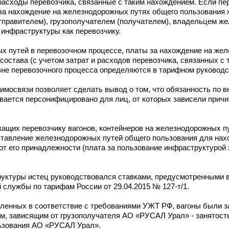
 расходы перевозчика, связанные с таким нахождением. Если пе
за нахождение на железнодорожных путях общего пользования
отправителем), грузополучателем (получателем), владельцем ж
инфраструктуры как перевозчику.
х путей в перевозочном процессе, платы за нахождение на же
остава (с учетом затрат и расходов перевозчика, связанных с 
не перевозочного процесса определяются в тарифном руководс
заимосвязи позволяет сделать вывод о том, что обязанность по 
вается персонифицировано для лиц, от которых зависели прич
жащих перевозчику вагонов, контейнеров на железнодорожных п
ставление железнодорожных путей общего пользования для нах
от его принадлежности (плата за пользование инфраструктурой
руктуры истец руководствовался ставками, предусмотренными 
службы по тарифам России от 29.04.2015 № 127-т/1.
вленных в соответствие с требованиями УЖТ РФ, вагоны были з
м, зависящим от грузополучателя АО «РУСАЛ Урал» - занятость
льзования АО «РУСАЛ Урал».