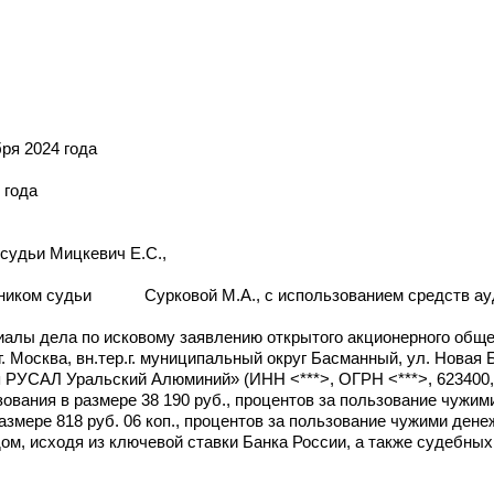
ъявлена «24» декабря 2024 года
 года
судьи Мицкевич Е.С.,
ощником судьи Сурковой М.А., с использованием средств ау
алы дела по исковому заявлению открытого акционерного общ
. Москва, вн.тер.г. муниципальный округ Басманный, ул. Новая Ба
РУСАЛ Уральский Алюминий» (ИНН <***>, ОГРН <***>, 623400, <
зования в размере 38 190 руб., процентов за пользование чужи
 размере 818 руб. 06 коп., процентов за пользование чужими де
дом, исходя из ключевой ставки Банка России, а также судебных