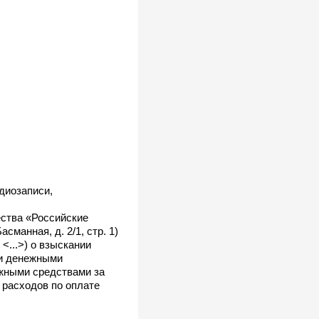
диозаписи,
ества «Российские
сманная, д. 2/1, стр. 1)
...>) о взыскании
ми денежными
нежными средствами за
 расходов по оплате