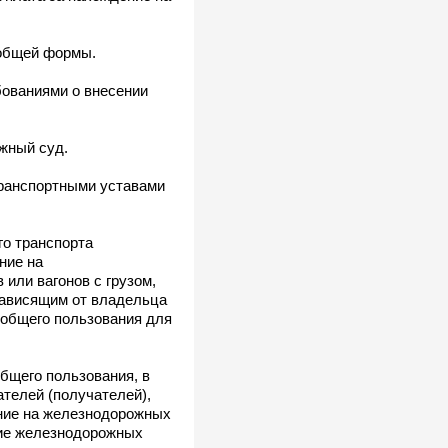
 общей формы.
бованиями о внесении
жный суд.
транспортными уставами
го транспорта
ние на
или вагонов с грузом,
 зависящим от владельца
 общего пользования для
бщего пользования, в
ателей (получателей),
ение на железнодорожных
ние железнодорожных