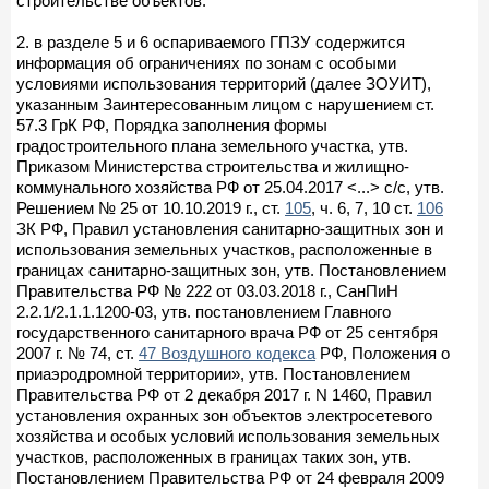
строительстве объектов.
2. в разделе 5 и 6 оспариваемого ГПЗУ содержится
информация об ограничениях по зонам с особыми
условиями использования территорий (далее ЗОУИТ),
указанным Заинтересованным лицом с нарушением ст.
57.3 ГрК РФ, Порядка заполнения формы
градостроительного плана земельного участка, утв.
Приказом Министерства строительства и жилищно-
коммунального хозяйства РФ от 25.04.2017 <...> с/с, утв.
Решением № 25 от 10.10.2019 г., ст.
105
, ч. 6, 7, 10 ст.
106
ЗК РФ, Правил установления санитарно-защитных зон и
использования земельных участков, расположенные в
границах санитарно-защитных зон, утв. Постановлением
Правительства РФ № 222 от 03.03.2018 г., СанПиН
2.2.1/2.1.1.1200-03, утв. постановлением Главного
государственного санитарного врача РФ от 25 сентября
2007 г. № 74, ст.
47 Воздушного кодекса
РФ, Положения о
приаэродромной территории», утв. Постановлением
Правительства РФ от 2 декабря 2017 г. N 1460, Правил
установления охранных зон объектов электросетевого
хозяйства и особых условий использования земельных
участков, расположенных в границах таких зон, утв.
Постановлением Правительства РФ от 24 февраля 2009