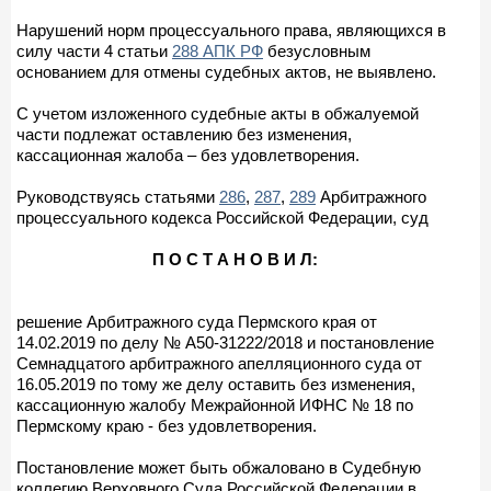
Нарушений норм процессуального права, являющихся в
силу части 4 статьи
288 АПК РФ
безусловным
основанием для отмены судебных актов, не выявлено.
С учетом изложенного судебные акты в обжалуемой
части подлежат оставлению без изменения,
кассационная жалоба – без удовлетворения.
Руководствуясь статьями
286
,
287
,
289
Арбитражного
процессуального кодекса Российской Федерации, суд
П О С Т А Н О В И Л:
решение Арбитражного суда Пермского края от
14.02.2019 по делу № А50-31222/2018 и постановление
Семнадцатого арбитражного апелляционного суда от
16.05.2019 по тому же делу оставить без изменения,
кассационную жалобу Межрайонной ИФНС № 18 по
Пермскому краю - без удовлетворения.
Постановление может быть обжаловано в Судебную
коллегию Верховного Суда Российской Федерации в