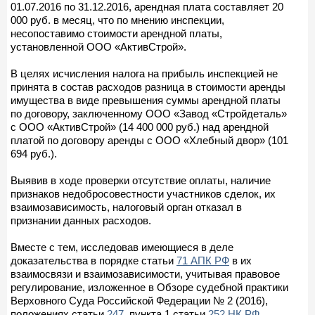
01.07.2016 по 31.12.2016, арендная плата составляет 20
000 руб. в месяц, что по мнению инспекции,
несопоставимо стоимости арендной платы,
установленной ООО «АктивСтрой».
В целях исчисления налога на прибыль инспекцией не
принята в состав расходов разница в стоимости аренды
имущества в виде превышения суммы арендной платы
по договору, заключенному ООО «Завод «Стройдеталь»
с ООО «АктивСтрой» (14 400 000 руб.) над арендной
платой по договору аренды с ООО «Хлебный двор» (101
694 руб.).
Выявив в ходе проверки отсутствие оплаты, наличие
признаков недобросовестности участников сделок, их
взаимозависимость, налоговый орган отказал в
признании данных расходов.
Вместе с тем, исследовав имеющиеся в деле
доказательства в порядке статьи
71 АПК РФ
в их
взаимосвязи и взаимозависимости, учитывая правовое
регулирование, изложенное в Обзоре судебной практики
Верховного Суда Российской Федерации № 2 (2016),
положениях статьи
247
, пункта 1 статьи
252 НК РФ
,