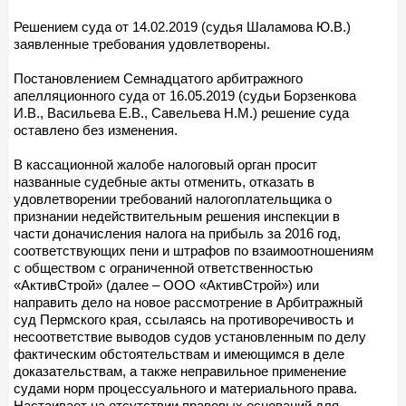
Решением суда от 14.02.2019 (судья Шаламова Ю.В.)
заявленные требования удовлетворены.
Постановлением Семнадцатого арбитражного
апелляционного суда от 16.05.2019 (судьи Борзенкова
И.В., Васильева Е.В., Савельева Н.М.) решение суда
оставлено без изменения.
В кассационной жалобе налоговый орган просит
названные судебные акты отменить, отказать в
удовлетворении требований налогоплательщика о
признании недействительным решения инспекции в
части доначисления налога на прибыль за 2016 год,
соответствующих пени и штрафов по взаимоотношениям
с обществом с ограниченной ответственностью
«АктивСтрой» (далее – ООО «АктивСтрой») или
направить дело на новое рассмотрение в Арбитражный
суд Пермского края, ссылаясь на противоречивость и
несоответствие выводов судов установленным по делу
фактическим обстоятельствам и имеющимся в деле
доказательствам, а также неправильное применение
судами норм процессуального и материального права.
Настаивает на отсутствии правовых оснований для