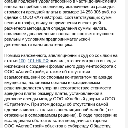
органа подлежит удовлетворению в части доначисления
налога на прибыль по эпизоду исключения из расходов
стоимости арендной платы в размере 14 298 306 руб. по
сделке с ООО «АктивСтрой», соответствующих сумм
пени и штрафа, ввиду неприменения инспекцией
расчетного метода для определения суммы налога,
повлекшее доначисление налога, не соответствующего
реальным условиям предпринимательской
деятельности налогоплательщика.
Помимо изложенного, апелляционный суд со ссылкой на
статьи
100
,
101 НК РФ
выявил, что несмотря на выводы
инспекции о создании формального документооборота с
ООО «АктивСтрой», а также об отсутствии
взаимоотношений со спорным контрагентом по аренде
имущества, налоговым органом в оспариваемом
решении делается упор на несоответствие стоимости
арендной платы размеру платы, установленной в
договоре аренды между ООО «Хлебный дворъ» и ООО
«Стратегия». При этом доводы об отсутствии самой
сделки заявлены только в апелляционной жалобе ( не
отражены в оспариваемом решении). В ходе проверки не
исследованы обстоятельства передачи со стороны
ООО «АктивСтрой» объектов в субаренду Обществу.