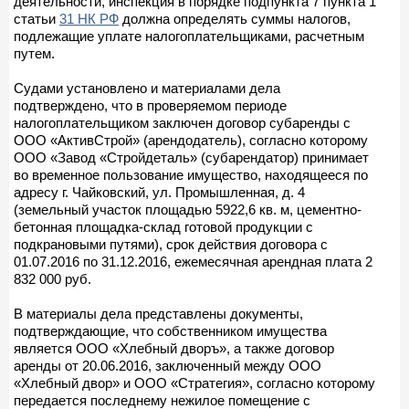
деятельности, инспекция в порядке подпункта 7 пункта 1
статьи
31 НК РФ
должна определять суммы налогов,
подлежащие уплате налогоплательщиками, расчетным
путем.
Судами установлено и материалами дела
подтверждено, что в проверяемом периоде
налогоплательщиком заключен договор субаренды с
ООО «АктивСтрой» (арендодатель), согласно которому
ООО «Завод «Стройдеталь» (субарендатор) принимает
во временное пользование имущество, находящееся по
адресу г. Чайковский, ул. Промышленная, д. 4
(земельный участок площадью 5922,6 кв. м, цементно-
бетонная площадка-склад готовой продукции с
подкрановыми путями), срок действия договора с
01.07.2016 по 31.12.2016, ежемесячная арендная плата 2
832 000 руб.
В материалы дела представлены документы,
подтверждающие, что собственником имущества
является ООО «Хлебный дворъ», а также договор
аренды от 20.06.2016, заключенный между ООО
«Хлебный двор» и ООО «Стратегия», согласно которому
передается последнему нежилое помещение с