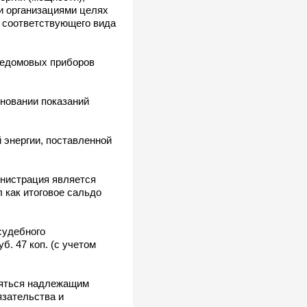
и организациями целях
 соответствующего вида
щедомовых приборов
сновании показаний
 энергии, поставленной
инистрация является
 как итоговое сальдо
судебного
. 47 коп. (с учетом
няться надлежащим
язательства и