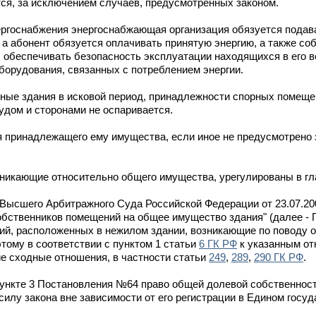
тся, за исключением случаев, предусмотренных законом.
ергоснабжения энергоснабжающая организация обязуется подав
 а абонент обязуется оплачивать принятую энергию, а также со
 обеспечивать безопасность эксплуатации находящихся в его в
борудования, связанных с потреблением энергии.
орные здания в исковой период, принадлежности спорных помещ
удом и сторонами не оспаривается.
 принадлежащего ему имущества, если иное не предусмотрено 
никающие относительно общего имущества, урегулированы в гл
 Высшего Арбитражного Суда Российской Федерации от 23.07.2
собственников помещений на общее имущество здания" (далее -
ий, расположенных в нежилом здании, возникающие по поводу 
тому в соответствии с пунктом 1 статьи
6 ГК РФ
к указанным о
е сходные отношения, в частности статьи
249
,
289
,
290 ГК РФ
.
пункте 3 Постановления №64 право общей долевой собственнос
илу закона вне зависимости от его регистрации в Едином госу