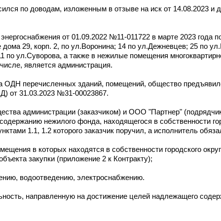
ился по доводам, изложенным в отзыве на иск от 14.08.2023 и 
 энергоснабжения от 01.09.2022 №11-011722 в марте 2023 года 
ма 29, корп. 2, по ул.Воронина; 14 по ул.Дежневцев; 25 по ул.К
 11 по ул.Суворова, а также в нежилые помещения многоквартирн
 числе, является администрация.
 на ОДН перечисленных зданий, помещений, общество предъяви
Д) от 31.03.2023 №31-00023867.
ества администрации (заказчиком) и ООО "Партнер" (подрядчик
содержанию нежилого фонда, находящегося в собственности гор
унктами 1.1, 1.2 которого заказчик поручил, а исполнитель обяза
мещения в которых находятся в собственности городского округ
бъекта закупки (приложение 2 к Контракту);
ению, водоотведению, электроснабжению.
ьность, направленную на достижение целей надлежащего содер