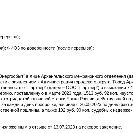
перерыва);
ва); ФИО3 по доверенности (после перерыва);
Энергосбыт" в лице Архангельского межрайонного отделения (да
ти с заявлением к Администрация городского округа "Город Арх
твенностью "Партнер" (далее – ООО "Партнер") о взыскании 72 43
ергию, поставленную в марте 2023 года, 1513 руб. 92 коп. неуст
ой стотридцатой ключевой ставки Банка России, действующей на 
. за каждый день просрочки, начиная с 26.05.2023 по день факти
рственной пошлины, а также 192 руб. 90 коп. судебных издерже
 изложенным в отзыве от 13.07.2023 на исковое заявление.