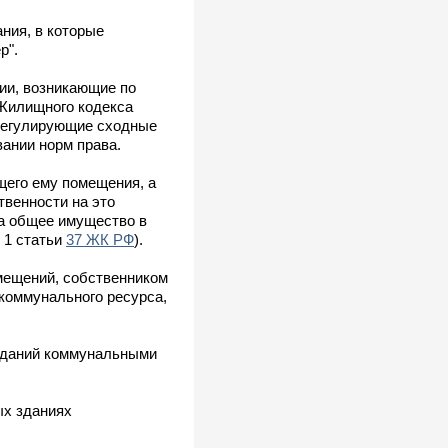
ния, в которые
р".
ии, возникающие по
илищного кодекса
 регулирующие сходные
ании норм права.
его ему помещения, а
твенности на это
на общее имущество в
 1 статьи
37 ЖК РФ
).
омещений, собственником
 коммунального ресурса,
 зданий коммунальными
ых зданиях