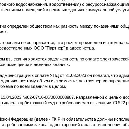
олодного водоснабжения, водоотведения) с ресурсоснабжающим
ственникам помещений в нежилых зданиях коммунальной услуги
ргии определен обществом как разность между показаниями об
иях.
сторонами не оспаривается, что расчет произведен истцом на о
редоставленных ООО "Партнер" в адрес истца.
ом взыскания является задолженность по оплате электрической
ков помещений в нежилых зданиях.
 администрации к оплате УПД от 31.03.2023 он полагал, что адм
зданиях, поэтому объем и стоимость электроэнергии определил
объема по всем зданиям в целом.
19.04.2023 №02-07/16-06/0000003887, направленной с целью до
тилась в арбитражный суд с требованием о взыскании 70 922 руб
йской Федерации (далее - ГК РФ) обязательства должны испол
 и требованиями закона; односторонний отказ от исполнения об