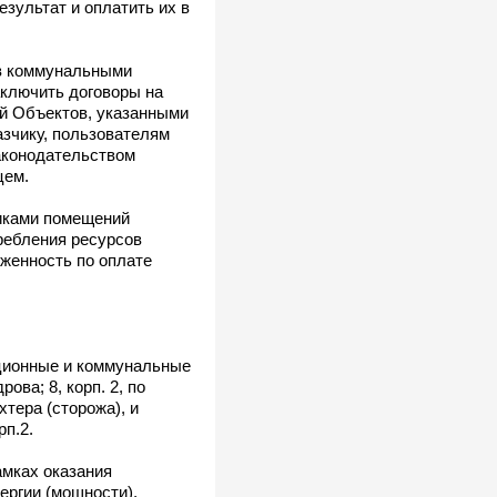
езультат и оплатить их в
ов коммунальными
аключить договоры на
й Объектов, указанными
азчику, пользователям
аконодательством
цем.
никами помещений
ребления ресурсов
женность по оплате
ационные и коммунальные
ова; 8, корп. 2, по
хтера (сторожа), и
рп.2.
амках оказания
ергии (мощности),