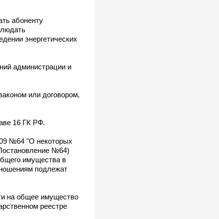
ать абоненту
блюдать
едении энергетических
ений администрации и
законом или договором,
аве 16 ГК РФ.
009 №64 "О некоторых
 Постановление №64)
общего имущества в
тношениям подлежат
ти на общее имущество
дарственном реестре