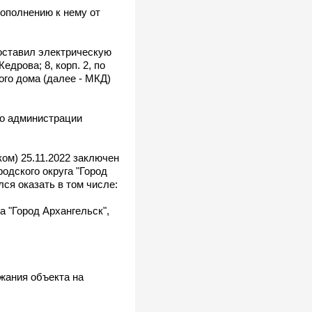
дополнению к нему от
поставил электрическую
едрова; 8, корп. 2, по
ого дома (далее - МКД)
ло администрации
ом) 25.11.2022 заключен
одского округа "Город
лся оказать в том числе:
а "Город Архангельск",
жания объекта на