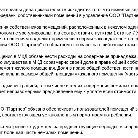
атериалы дела доказательств исходит из того, что нежилые зда
переданы собственниками помещений в управление ООО "Партне
ения собственников помещений, расположенных в нежилом здан
оном не урегулированы, а в соответствии с пунктом 1 статьи
7
Ж
ым отношениям подлежат применению нормы законодательства,
ния ООО "Партнер" об обратном основаны на ошибочном толков
щения в МКД обязан нести расходы на содержание принадлежащ
го имущества в МКД соразмерно своей доле в праве общей собс
ремонт жилого помещения. Доля в праве общей собственности 
иональна размеру общей площади указанного помещения (часть
 и администрацией, в том числе в целях содержания нежилых п
тает неправомерным предъявление ему к уплате всей стоимости
 ООО "Партнер" обязано обеспечивать пользователей помещений
е, соответствующем установленным нормативам потребления.
 рассмотренных судом дел за предшествующие периоды, в спорн
ит большая часть нежилых помещений.