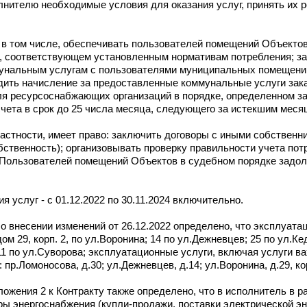
лнителю необходимые условия для оказания услуг, принять их р
н, в том числе, обеспечивать пользователей помещений Объект
е, соответствующем установленным нормативам потребления; з
мунальным услугам с пользователями муниципальных помещени
одить начисление за предоставленные коммунальные услуги зак
ля ресурсоснабжающих организаций в порядке, определенном з
чета в срок до 25 числа месяца, следующего за истекшим меся
 частности, имеет право: заключить договоры с иными собствен
ственность); организовывать проверку правильности учета пот
с Пользователей помещений Объектов в судебном порядке задол
я услуг - с 01.12.2022 по 30.11.2024 включительно.
 о внесении изменений от 26.12.2022 определено, что эксплуат
м 29, корп. 2, по ул.Воронина; 14 по ул.Дежневцев; 25 по ул.Кедр
11 по ул.Суворова; эксплуатационные услуги, включая услуги ва
р.Ломоносова, д.30; ул.Дежневцев, д.14; ул.Воронина, д.29, ко
ложения 2 к Контракту также определено, что в исполнитель в р
ы энергоснабжения (купли-продажи, поставки электрической эн