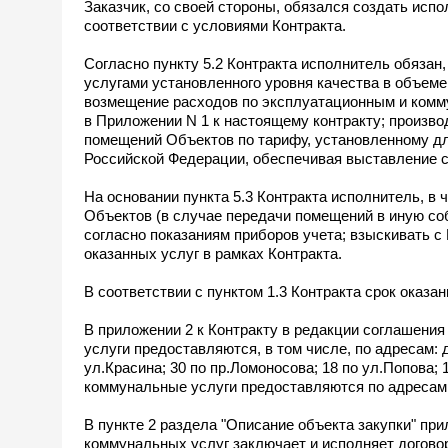
Заказчик, со своей стороны, обязался создать испо
соответствии с условиями Контракта.
Согласно пункту 5.2 Контракта исполнитель обяза
услугами установленного уровня качества в объем
возмещение расходов по эксплуатационным и ком
в Приложении N 1 к настоящему контракту; произв
помещений Объектов по тарифу, установленному д
Российской Федерации, обеспечивая выставление с
На основании пункта 5.3 Контракта исполнитель, в
Объектов (в случае передачи помещений в иную соб
согласно показаниям приборов учета; взыскивать 
оказанных услуг в рамках Контракта.
В соответствии с пунктом 1.3 Контракта срок оказани
В приложении 2 к Контракту в редакции соглашения
услуги предоставляются, в том числе, по адресам: до
ул.Красина; 30 по пр.Ломоносова; 18 по ул.Попова; 
коммунальные услуги предоставляются по адресам: п
В пункте 2 раздела "Описание объекта закупки" при
коммунальных услуг заключает и исполняет договор