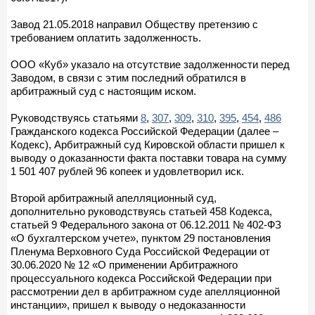
Завод 21.05.2018 направил Обществу претензию с
требованием оплатить задолженность.
ООО «Куб» указало на отсутствие задолженности перед
Заводом, в связи с этим последний обратился в
арбитражный суд с настоящим иском.
Руководствуясь статьями
8
,
307
,
309
,
310
,
395
,
454
,
486
Гражданского кодекса Российской Федерации (далее –
Кодекс), Арбитражный суд Кировской области пришел к
выводу о доказанности факта поставки товара на сумму
1 501 407 рублей 96 копеек и удовлетворил иск.
Второй арбитражный апелляционный суд,
дополнительно руководствуясь статьей 458 Кодекса,
статьей 9 Федерального закона от 06.12.2011 № 402-ФЗ
«О бухгалтерском учете», пунктом 29 постановления
Пленума Верховного Суда Российской Федерации от
30.06.2020 № 12 «О применении Арбитражного
процессуального кодекса Российской Федерации при
рассмотрении дел в арбитражном суде апелляционной
инстанции», пришел к выводу о недоказанности