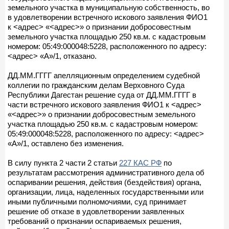
земельного участка в муниципальную собственность, во
в удовлетворении встречного искового заявления ФИО1
к <адрес> «<адрес>» о признании добросовестным
земельного участка площадью 250 кв.м. с кадастровым
номером: 05:49:000048:5228, расположенного по адресу:
<адрес> «А»/1, отказано.
ДД.ММ.ГГГГ апелляционным определением судебной
коллегии по гражданским делам Верховного Суда
Республики Дагестан решение суда от ДД.ММ.ГГГГ в
части встречного искового заявления ФИО1 к <адрес>
«<адрес>» о признании добросовестным земельного
участка площадью 250 кв.м. с кадастровым номером:
05:49:000048:5228, расположенного по адресу: <адрес>
«А»/1, оставлено без изменения.
В силу пункта 2 части 2 статьи
227 КАС РФ
по
результатам рассмотрения административного дела об
оспаривании решения, действия (бездействия) органа,
организации, лица, наделенных государственными или
иными публичными полномочиями, суд принимает
решение об отказе в удовлетворении заявленных
требований о признании оспариваемых решения,