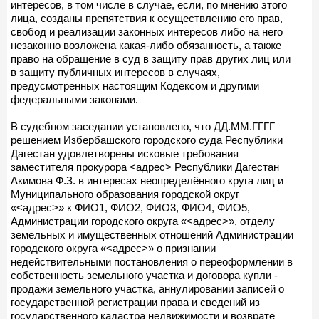
интересов, в том числе в случае, если, по мнению этого
лица, созданы препятствия к осуществлению его прав,
свобод и реализации законных интересов либо на него
незаконно возложена какая-либо обязанность, а также
право на обращение в суд в защиту прав других лиц или
в защиту публичных интересов в случаях,
предусмотренных настоящим Кодексом и другими
федеральными законами.
В судебном заседании установлено, что ДД.ММ.ГГГГ
решением Избербашского городского суда Республики
Дагестан удовлетворены исковые требования
заместителя прокурора <адрес> Республики Дагестан
Акимова Ф.З. в интересах неопределённого круга лиц и
Муниципального образования городской округ
«<адрес>» к ФИО1, ФИО2, ФИО3, ФИО4, ФИО5,
Администрации городского округа «<адрес>», отделу
земельных и имущественных отношений Администрации
городского округа «<адрес>» о признании
недействительными постановления о переоформлении в
собственность земельного участка и договора купли -
продажи земельного участка, аннулировании записей о
государственной регистрации права и сведений из
государственного кадастра недвижимости и возврате