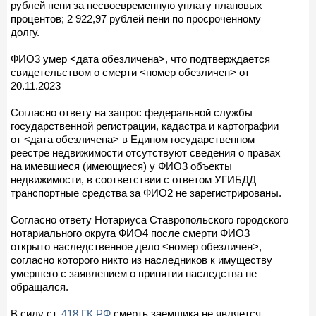
рублей пени за несвоевременную уплату плановых
процентов; 2 922,97 рублей пени по просроченному
долгу.
ФИО3 умер <дата обезличена>, что подтверждается
свидетельством о смерти <номер обезличен> от
20.11.2023
Согласно ответу на запрос федеральной службы
государственной регистрации, кадастра и картографии
от <дата обезличена> в Едином государственном
реестре недвижимости отсутствуют сведения о правах
на имевшиеся (имеющиеся) у ФИО3 объекты
недвижимости, в соответствии с ответом УГИБДД
транспортные средства за ФИО2 не зарегистрированы.
Согласно ответу Нотариуса Ставропольского городского
нотариального округа ФИО4 после смерти ФИО3
открыто наследственное дело <номер обезличен>,
согласно которого никто из наследников к имуществу
умершего с заявлением о принятии наследства не
обращался.
В силу ст.
418 ГК РФ
смерть заемщика не является