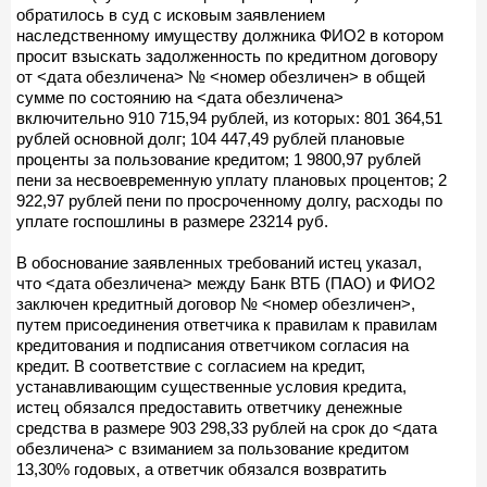
обратилось в суд с исковым заявлением
наследственному имуществу должника ФИО2 в котором
просит взыскать задолженность по кредитном договору
от <дата обезличена> № <номер обезличен> в общей
сумме по состоянию на <дата обезличена>
включительно 910 715,94 рублей, из которых: 801 364,51
рублей основной долг; 104 447,49 рублей плановые
проценты за пользование кредитом; 1 9800,97 рублей
пени за несвоевременную уплату плановых процентов; 2
922,97 рублей пени по просроченному долгу, расходы по
уплате госпошлины в размере 23214 руб.
В обоснование заявленных требований истец указал,
что <дата обезличена> между Банк ВТБ (ПАО) и ФИО2
заключен кредитный договор № <номер обезличен>,
путем присоединения ответчика к правилам к правилам
кредитования и подписания ответчиком согласия на
кредит. В соответствие с согласием на кредит,
устанавливающим существенные условия кредита,
истец обязался предоставить ответчику денежные
средства в размере 903 298,33 рублей на срок до <дата
обезличена> с взиманием за пользование кредитом
13,30% годовых, а ответчик обязался возвратить