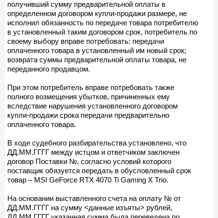
получивший сумму предварительной оплаты в
определенном договором купли-продажи размере, не
исполнил обязанность по передаче товара потребителю
в установленный таким договором срок, потребитель по
своему выбору вправе потребовать: передачи
оплаченного товара в установленный им новый срок;
возврата суммы предварительной оплаты товара, не
переданного продавцом.
При этом потребитель вправе потребовать также
полного возмещения убытков, причиненных ему
вследствие нарушения установленного договором
купли-продажи срока передачи предварительно
оплаченного товара.
В ходе судебного разбирательства установлено, что
ДД.ММ.ГГГГ между истцом и ответчиком заключен
договор Поставки №, согласно условий которого
поставщик обязуется передать в обусловленный срок
товар – MSI GeForce RTX 4070 Ti Gaming X Trio.
На основании выставленного счета на оплату № от
ДД.ММ.ГГГГ на сумму <данные изъяты> рублей,
ДД.ММ.ГГГГ указанная сумма была переведена по