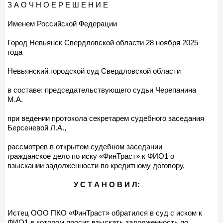
З А О Ч Н О Е Р Е Ш Е Н И Е
Именем Российской Федерации
Город Невьянск Свердловской области 28 ноября 2025
года
Невьянский городской суд Свердловской области
в составе: председательствующего судьи Черепанина
М.А.
при ведении протокола секретарем судебного заседания
Берсеневой Л.А.,
рассмотрев в открытом судебном заседании
гражданское дело по иску «ФинТраст» к ФИО1 о
взыскании задолженности по кредитному договору,
У С Т А Н О В И Л:
Истец ООО ПКО «ФинТраст» обратился в суд с иском к
ФИО1 в котором просит взыскать задолженность по