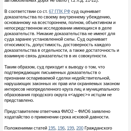
автомобильных дорог не было ( т.2 л.д. 21-22).
В соответствии со ст.
67 ГПК РФ
суд оценивает
доказательства по своему внутреннему убеждению,
основанному на всестороннем, полном, объективном и
непосредственном исследовании имеющихся в деле
доказательств. Никакие доказательства не имеют для
суда заранее установленной силы. Суд оценивает
относимость, допустимость, достоверность каждого
доказательства в отдельности, а также достаточность и
взаимную связь доказательств в их совокупности.
Таким образом, суд приходит к выводу о том, что
подтверждающих письменных доказательств о
признании оспариваемой сделки недействительной,
нарушающих законных их прав или охраняемых законом
интересов неопределенного круга лиц и муниципального
образования городского округа «<адрес>» истцом не
представлено.
Представителем ответчика ФИО2 – ФИО6 заявлено
ходатайство о применении срока исковой давности.
Положениями статей
195
,
196
,
199
,
200
Гражданского