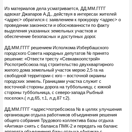
Из материалов дела усматривается, ДД.ММ.ГГГГ
адвокат Джапаров А.Д., действуя в интересах жителей
<адрес> обратился с заявлением к прокурору <адрес> о
проведении законности и обоснованности по факту
выделения указанных земельных участков и
обеспечение безопасных и доступных дорог.
ДД.ММ.ГГГГ решением Исполкома Избербашского
городского Совета народных депутатов № принято
решение: «Отвести тресту «Севкавкоопстрой»
Роспотребсоюза под строительство двухквартирного
жилого дома земельный участок мерою 2,5 га на
свободной территории с юго – восточной окраины
городских земель. Границами участка служит с
восточной стороны дорога на туббольницу, с южной
стороны туббольница, с северо-запада Рыбный
поселок».( л.д.65, т.1, л.д.87 т.2).
ДД.ММ.ГГГГ <адрес>потребсоюза № в целях улучшения
организации отдыха работников объединения решения
общего собрания Трудового коллектива базы отдыха
«Антика» снять с баланса ПМК-2 и передать на баланс
аппарата объединения базы отдыха «Антика» с