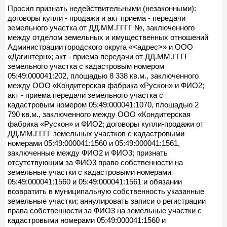
Просил признать недействительными (незаконными):
договоры купли - продажи и акт приема - передачи
земельного участка от ДД.ММ.ГГГГ №, заключенного
между отделом земельных и имущественных отношений
Администрации городского округа «<адрес>» и ООО
«Дагинтерн»; акт - приема передачи от ДД.ММ.ГГГГ
земельного участка с кадастровым номером
05:49:000041:202, площадью 8 338 кв.м., заключенного
между ООО «Кондитерская фабрика «Рускон» и ФИО2;
акт - приема передачи земельного участка с
кадастровым номером 05:49:000041:1070, площадью 2
790 кв.м., заключенного между ООО «Кондитерская
фабрика «Рускон» и ФИО2; договоры купли-продажи от
ДД.ММ.ГГГГ земельных участков с кадастровыми
номерами 05:49:000041:1560 и 05:49:000041:1561,
заключенные между ФИО2 и ФИО3; признать
отсутствующим за ФИО3 право собственности на
земельные участки с кадастровыми номерами
05:49:000041:1560 и 05:49:000041:1561 и обязании
возвратить в муниципальную собственность указанные
земельные участки; аннулировать записи о регистрации
права собственности за ФИО3 на земельные участки с
кадастровыми номерами 05:49:000041:1560 и