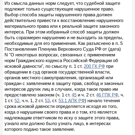
Из смысла данных норм следует, что судебной защите
подлежит только существующее нарушенное право.
Выбор способа защиты нарушенного права должен
действительно привести к восстановлению нарушенного
материального права или к реальной защите законного
интереса. При этом избранный способ защиты должен
быть соразмерен нарушению и не выходить за пределы,
необходимые для его применения. Как разъяснено в п. 5
Постановления Пленума Верховного Суда РФ от (дата)
N "О некоторых вопросах, связанных с применением
норм Гражданского кодекса Российской Федерации об
исковой давности", по смыслу п. 1 ст.
200 ГК РФ
при
обращении в суд органов государственной власти,
органов местного самоуправления, организаций или
граждан с заявлением в защиту прав, свобод и законных
интересов других лиц в случаях, когда такое право им
предоставлено законом (ч. 1 ст.
45
и ч. 2 ст.
46 ГПК РФ
, ч.
1 ст.
52
, ч.ч. 1, 2 ст.
53
, ст.
53.1 АПК РФ
) начало течения
срока исковой давности определяется исходя из того,
когда о нарушении своего права и о том, кто является
надлежащим ответчиком по иску о защите этого права,
узнало или должно было узнать лицо, в интересах
которого подано такое заявление.