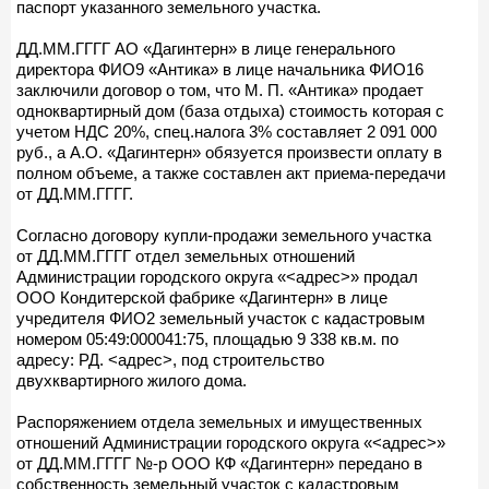
паспорт указанного земельного участка.
ДД.ММ.ГГГГ АО «Дагинтерн» в лице генерального
директора ФИО9 «Антика» в лице начальника ФИО16
заключили договор о том, что М. П. «Антика» продает
одноквартирный дом (база отдыха) стоимость которая с
учетом НДС 20%, спец.налога 3% составляет 2 091 000
руб., а А.О. «Дагинтерн» обязуется произвести оплату в
полном объеме, а также составлен акт приема-передачи
от ДД.ММ.ГГГГ.
Согласно договору купли-продажи земельного участка
от ДД.ММ.ГГГГ отдел земельных отношений
Администрации городского округа «<адрес>» продал
ООО Кондитерской фабрике «Дагинтерн» в лице
учредителя ФИО2 земельный участок с кадастровым
номером 05:49:000041:75, площадью 9 338 кв.м. по
адресу: РД. <адрес>, под строительство
двухквартирного жилого дома.
Распоряжением отдела земельных и имущественных
отношений Администрации городского округа «<адрес>»
от ДД.ММ.ГГГГ №-р ООО КФ «Дагинтерн» передано в
собственность земельный участок с кадастровым