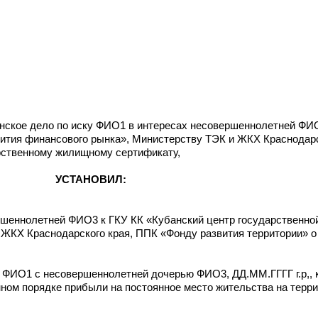
нское дело по иску ФИО1 в интересах несовершеннолетней ФИ
вития финансового рынка», Министерству ТЭК и ЖКХ Краснодар
арственному жилищному сертификату,
УСТАНОВИЛ:
ршеннолетней ФИО3 к ГКУ КК «Кубанский центр государственно
 ЖКХ Краснодарского края, ППК «Фонду развития территории» о
о ФИО1 с несовершеннолетней дочерью ФИО3, ДД.ММ.ГГГГ г.р,, 
нном порядке прибыли на постоянное место жительства на терр