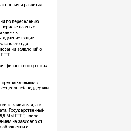
аселения и развития
ий по переселению
 порядке на иные
даваемых
ы администрации
установлен до
новании заявлений о
ГГГГ.
тия финансового рынка»
м, предъявляемым к
р социальной поддержки
вине заявителя, а в
ката. Государственный
ДД.ММ.ГГГГ, после
ением не зависело от
ка обращения с