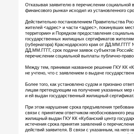
Отказывая заявителю в перечислении социальной в
финансового рынка» исходил из установленного ср
Действительно постановлением Правительства Рос
жителей <адрес> и части <адрес>, покинувших мес
территории» и Порядком предоставления социальн
государственных жилищных сертификатов жителям 
(губернатора) Краснодарского края от ДД.ММ.ГГГГ
ДД.ММ.ГГГГ, срок подачи заявок субъектов Россий
перечислении социальной выплаты публично-правов
Между тем, принимая названное решение ГКУ КК «К
не учтено, что с заявлением о выдаче государствен
Более того, как установлено судом и признано от
лицам претендующим на получение указанных мер 
и ей выдан государственный жилищный сертификат
При этом нарушение срока предъявления требовани
связи с принятием ответчиком необоснованного ре
жилищный выдан ГКУ КК «Кубанский центр государс
истечения срока принятия заявлений о перечислени
действий заявителя. В связи с указанным, на него