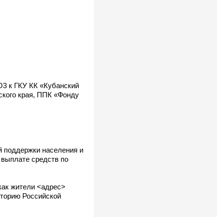
О3 к ГКУ КК «Кубанский
ского края, ППК «Фонду
й поддержки населения и
 выплате средств по
как жители <адрес>
иторию Российской