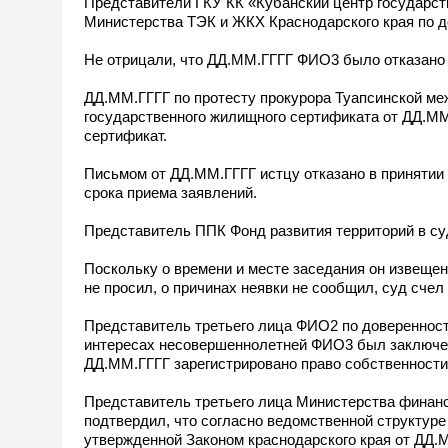
Представители ГКУ КК «Кубанский центр государст
Министерства ТЭК и ЖКХ Краснодарского края по д
Не отрицали, что ДД.ММ.ГГГГ ФИО3 было отказано 
ДД.ММ.ГГГГ по протесту прокурора Туапсинской ме
государственного жилищного сертификата от ДД.
сертификат.
Письмом от ДД.ММ.ГГГГ истцу отказано в принятии
срока приема заявлений.
Представитель ППК Фонд развития территорий в су
Поскольку о времени и месте заседания он извеще
не просил, о причинах неявки не сообщил, суд счел
Представитель третьего лица ФИО2 по доверенност
интересах несовершеннолетней ФИО3 был заключен 
ДД.ММ.ГГГГ зарегистрировано право собственности.
Представитель третьего лица Министерства финанс
подтвердил, что согласно ведомственной структуре 
утвержденной Законом краснодарского края от ДД