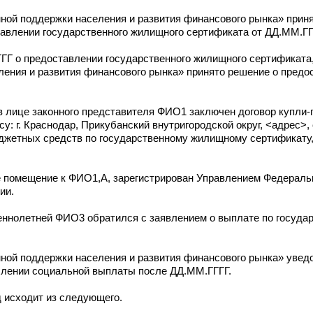
ной поддержки населения и развития финансового рынка» прин
тавлении государственного жилищного сертификата от ДД.ММ.ГГ
ГГ о предоставлении государственного жилищного сертификата
ления и развития финансового рынка» принято решение о пред
 лице законного представителя ФИО1 заключен договор купли-
у: г. Краснодар, Прикубанский внутригородской округ, <адрес>,
бюджетных средств по государственному жилищному сертификату
е помещение к ФИО1,А, зарегистрирован Управлением Федерал
ии.
ннолетней ФИО3 обратился с заявлением о выплате по госуд
ной поддержки населения и развития финансового рынка» увед
слении социальной выплаты после ДД.ММ.ГГГГ.
д исходит из следующего.