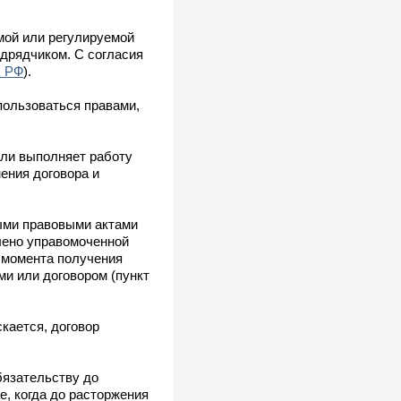
мой или регулируемой
дрядчиком. С согласия
К РФ
).
пользоваться правами,
или выполняет работу
нения договора и
ыми правовыми актами
влено управомоченной
с момента получения
ми или договором (пункт
скается, договор
бязательству до
е, когда до расторжения