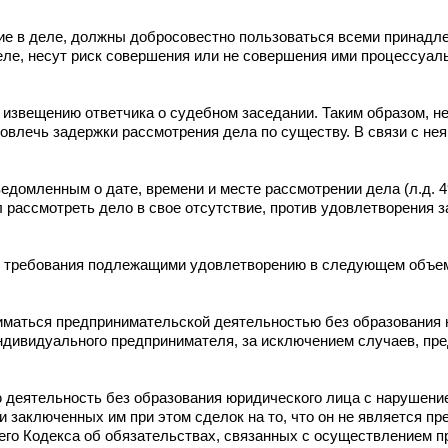
е в деле, должны добросовестно пользоваться всеми принад
е, несут риск совершения или не совершения ими процессуальн
извещению ответчика о судебном заседании. Таким образом, не
овлечь задержки рассмотрения дела по существу. В связи с нея
омленным о дате, времени и месте рассмотрении дела (л.д. 49
л рассмотреть дело в свое отсутствие, против удовлетворения
ые требования подлежащими удовлетворению в следующем объ
ниматься предпринимательской деятельностью без образования 
индивидуального предпринимателя, за исключением случаев, п
деятельность без образования юридического лица с нарушение
и заключенных им при этом сделок на то, что он не является п
его Кодекса об обязательствах, связанных с осуществлением 