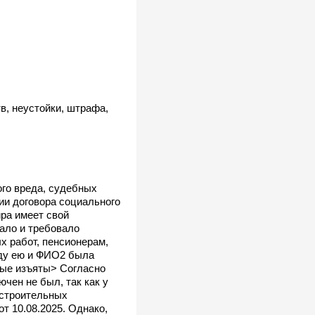
в, неустойки, штрафа,
ого вреда, судебных
нии договора социального
ра имеет свой
ало и требовало
х работ, пенсионерам,
жду ею и ФИО2 была
ные изъяты> Согласно
чен не был, так как у
 строительных
т 10.08.2025. Однако,