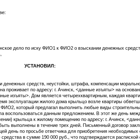
ве:
нское дело по иску ФИО1 к ФИО2 о взыскании денежных средст
,
УСТАНОВИЛ:
и денежных средств, неустойки, штрафа, компенсации моральн
на проживает по адресу: г. Ачинск, <данные изъяты> на основа
нные изъяты>. Дом является четырехквартирным, каждая кварти
емя эксплуатации жилого дома крыльцо возле квартиры обветш
ка ФИО2, который предлагал выполнить любые виды строительны
ла воспользоваться данным предложением. В этот же день ме
лении) крыльца к жилому помещению по адресу: г. Ачинск, <дан
ыть выполнены в течение трех дней. Письменный договор заклю
щей день по просьбе ответчика для приобретения необходимых
редства в сумме 190 000 руб., что подтверждается распиской о