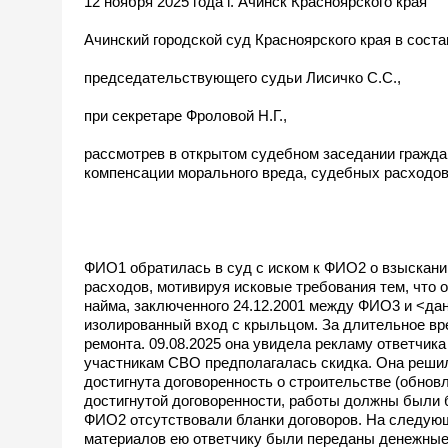
12 ноября 2025 года г. Ачинск Красноярского края
Ачинский городской суд Красноярского края в соста
председательствующего судьи Лисичко С.С.,
при секретаре Фроловой Н.Г.,
рассмотрев в открытом судебном заседании гражда
компенсации морального вреда, судебных расходов
ФИО1 обратилась в суд с иском к ФИО2 о взыскани
расходов, мотивируя исковые требования тем, что о
найма, заключенного 24.12.2001 между ФИО3 и <да
изолированный вход с крыльцом. За длительное вр
ремонта. 09.08.2025 она увидела рекламу ответчи
участникам СВО предполагалась скидка. Она реши
достигнута договоренность о строительстве (обнов
достигнутой договоренности, работы должны были б
ФИО2 отсутствовали бланки договоров. На следую
материалов ею ответчику были переданы денежные с