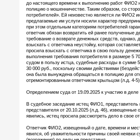
до настоящего времени к выполнению работ ФИО2 не 
полицию о мошенничестве. Таким образом, со сто
потребителей». Ей неизвестно является ли ФИО2 и
предлагаемые им услуги носили характер предприн
при этом отдельным категориям потребителей гаран
ответчик обязан возвратить ей ранее полученные д
требование о возврате денежных средств, однако, 
взыскать с ответчика неустойку, которая составляет
просила взыскать с ответчика в свою пользу денежн
выполнения требования потребителя в размере 5 70
судом в пользу истца, судебные расходы в сумме 5
30 000 руб., поскольку своими действиями (бездей
она была вынуждена обращаться в полицию для отс
отремонтированным ответчиком крыльцом (л.д. 4-5)
Определением суда от 19.09.2025 к участию в деле 
В судебное заседание истец ФИО1, представитель 
представителя от 20.10.2025 (л.д. 46), извещенные 
явились, истец просила рассмотреть дело в свое о
Ответчик ФИО2, извещенный о дате, времени и мест
явился, об уважительности причины своей неявки с
(возражения) по делу не представил.