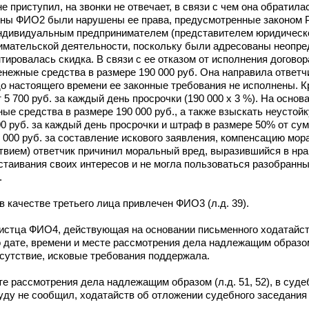
приступил, на звонки не отвечает, в связи с чем она обратила
роны ФИО2 были нарушены ее права, предусмотренные законом 
ндивидуальным предпринимателем (представителем юридическог
имательской деятельности, поскольку были адресованы неопре
тировалась скидка. В связи с ее отказом от исполнения догово
енежные средства в размере 190 000 руб. Она направила ответ
до настоящего времени ее законные требования не исполнены. К
 5 700 руб. за каждый день просрочки (190 000 х 3 %). На основ
ые средства в размере 190 000 руб., а также взыскать неустойк
0 руб. за каждый день просрочки и штраф в размере 50% от су
 000 руб. за составление искового заявления, компенсацию мор
ствием) ответчик причинил моральный вред, выразившийся в нр
таивания своих интересов и не могла пользоваться разобранны
.
в качестве третьего лица привлечен ФИО3 (л.д. 39).
истца ФИО4, действующая на основании письменного ходатайст
о дате, времени и месте рассмотрения дела надлежащим образом (
тсутствие, исковые требования поддержала.
е рассмотрения дела надлежащим образом (л.д. 51, 52), в суде
уду не сообщил, ходатайств об отложении судебного заседания 