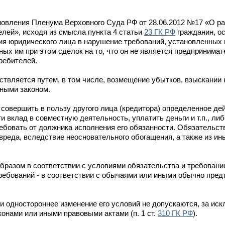
новления Пленума Верховного Суда РФ от 28.06.2012 №17 «О р
елей», исходя из смысла пункта 4 статьи
23 ГК РФ
гражданин, 
ия юридического лица в нарушение требований, установленных
ных им при этом сделок на то, что он не является предпринимат
ребителей.
твляется путем, в том числе, возмещение убытков, взыскании 
ными законом.
совершить в пользу другого лица (кредитора) определенное дейс
и вклад в совместную деятельность, уплатить деньги и т.п., ли
ребовать от должника исполнения его обязанности. Обязательст
 вреда, вследствие неосновательного обогащения, а также из ин
азом в соответствии с условиями обязательства и требования
 требований - в соответствии с обычаями или иными обычно пр
и одностороннее изменение его условий не допускаются, за ис
онами или иными правовыми актами (п. 1 ст.
310 ГК РФ
).