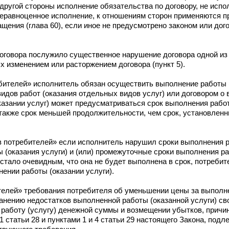
 другой стороны исполнение обязательства по договору, не испо
неравноценное исполнение, к отношениям сторон применяются п
щения (глава 60), если иное не предусмотрено законом или дог
оговора послужило существенное нарушение договора одной из 
 изменением или расторжением договора (пункт 5).
ителей» исполнитель обязан осуществить выполнение работы (о
дов работ (оказания отдельных видов услуг) или договором о
оказании услуг) может предусматриваться срок выполнения работ
 также срок меньшей продолжительности, чем срок, установлен
 потребителей» если исполнитель нарушил сроки выполнения р
ы (оказания услуги) и (или) промежуточные сроки выполнения ра
 стало очевидным, что она не будет выполнена в срок, потреби
нении работы (оказании услуги).
телей» требования потребителя об уменьшении цены за выполн
ранению недостатков выполненной работы (оказанной услуги) с
а работу (услугу) денежной суммы и возмещении убытков, причи
 статьи 28 и пунктами 1 и 4 статьи 29 настоящего Закона, под