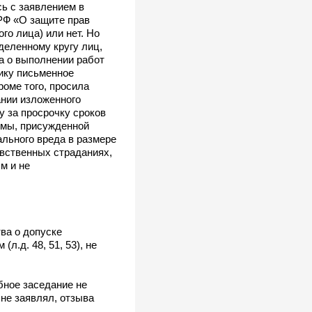
сь с заявлением в
РФ «О защите прав
о лица) или нет. Но
деленному кругу лиц,
ра о выполнении работ
чику письменное
роме того, просила
ании изложенного
у за просрочку сроков
ммы, присужденной
ального вреда в размере
авственных страданиях,
м и не
ва о допуске
л.д. 48, 51, 53), не
бное заседание не
не заявлял, отзыва