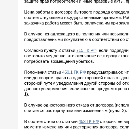
защите прав потребителей и иные правовые акты, п
Цена работы в договоре бытового подряда определ
соответствующими государственными органами. Раб
заказчика работа может быть оплачена им при закл
В случае ненадлежащего выполнения или невыполне
предоставленными покупателю в соответствии со ст
Согласно пункту 2 статьи
715 ГК РФ
, если подрядч
настолько медленно, что окончание ее к сроку стан
потребовать возмещения убытков.
Положения статьи
450.1 ГК РФ
предусматривают, чт
или договором право на односторонний отказ от до
стороной путем уведомления другой стороны об отк
данного уведомления, если иное не предусмотрено
1).
В случае одностороннего отказа от договора (испол
считается расторгнутым или измененным (пункт 2).
В соответствии со статьей
453 ГК РФ
стороны не вп
момента изменения или расторжения договора, если