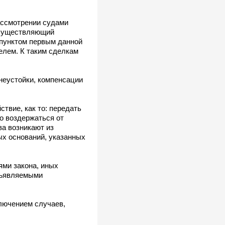
ассмотрении судами
осуществляющий
 пунктом первым данной
елем. К таким сделкам
неустойки, компенсации
твие, как то: передать
бо воздержаться от
ва возникают из
ых оснований, указанных
ми закона, иных
едъявляемыми
ключением случаев,