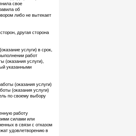
лнила свое
равила об
овором либо не вытекает
сторон, другая сторона
казание услуги) в срок,
 выполнении работ
ы (оказания услуги),
ный указанными
аботы (оказания услуги)
боты (оказания услуги)
тель по своему выбору
енную работу
воими силами или
ненных в связи с отказом
лежат удовлетворению в