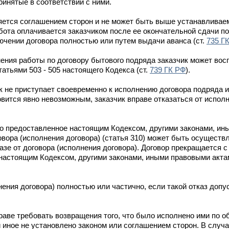
ринятые в соответствии с ними.
яется соглашением сторон и не может быть выше устанавливае
ота оплачивается заказчиком после ее окончательной сдачи по
ючении договора полностью или путем выдачи аванса (ст.
735 Г
ния работы по договору бытового подряда заказчик может вос
атьями 503 - 505 настоящего Кодекса (ст.
739 ГК РФ
).
ик не приступает своевременно к исполнению договора подряда 
овится явно невозможным, заказчик вправе отказаться от испол
о предоставленное настоящим Кодексом, другими законами, ин
говора (исполнения договора) (статья 310) может быть осущест
азе от договора (исполнения договора). Договор прекращается 
 настоящим Кодексом, другими законами, иными правовыми акта
нения договора) полностью или частично, если такой отказ допу
раве требовать возвращения того, что было исполнено ими по о
 иное не установлено законом или соглашением сторон. В случа