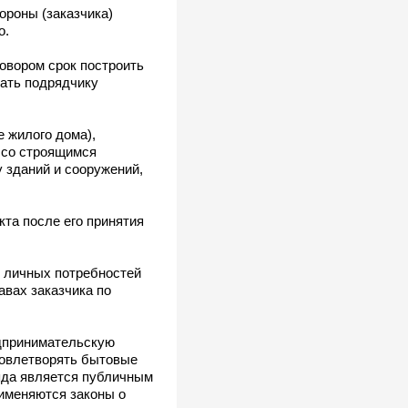
ороны (заказчика)
о.
говором срок построить
дать подрядчику
е жилого дома),
 со строящимся
 зданий и сооружений,
та после его принятия
х личных потребностей
авах заказчика по
дпринимательскую
довлетворять бытовые
ряда является публичным
рименяются законы о