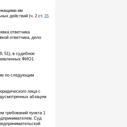
лежащими им
ых действий (ч. 2 ст.
35
явка ответчика
вкой ответчика, дело
, 51), в судебное
 заявленных ФИО1
еме по следующим
юридического лица с
редусмотренных абзацем
м требований пункта 1
редпринимателем. Суд
предпринимательской