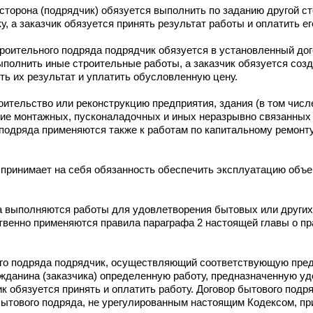
 сторона (подрядчик) обязуется выполнить по заданию другой ст
, а заказчик обязуется принять результат работы и оплатить ег
строительного подряда подрядчик обязуется в установленный до
ыполнить иные строительные работы, а заказчик обязуется соз
ь их результат и уплатить обусловленную цену.
оительство или реконструкцию предприятия, здания (в том числ
ение монтажных, пусконаладочных и иных неразрывно связанных
 подряда применяются также к работам по капитальному ремонту
принимает на себя обязанность обеспечить эксплуатацию объек
яда выполняются работы для удовлетворения бытовых или други
ственно применяются правила параграфа 2 настоящей главы о пр
ого подряда подрядчик, осуществляющий соответствующую пре
ажданина (заказчика) определенную работу, предназначенную у
ик обязуется принять и оплатить работу. Договор бытового под
 бытового подряда, не урегулированным настоящим Кодексом, п