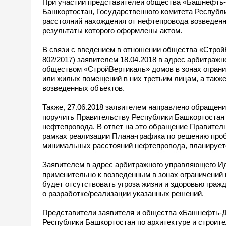
При участии представителей общества «Башнефть-
Башкортостан, Государственного комитета Республ
расстояний нахождения от нефтепровода возведен
результаты которого оформлены актом.
В связи с введением в отношении общества «Строй
802/2017) заявителем 18.04.2018 в адрес арбитраж
обществом «СтройВертикаль» домов в зонах ограни
или жилых помещений в них третьим лицам, а такж
возведенных объектов.
Также, 27.06.2018 заявителем направлено обращен
поручить Правительству Республики Башкортостан 
нефтепровода. В ответ на это обращение Правитель
рамках реализации Плана-графика по решению проб
минимальных расстояний нефтепровода, планируетс
Заявителем в адрес арбитражного управляющего Ид
применительно к возведенным в зонах ограничений
будет отсутствовать угроза жизни и здоровью гра
о разработке/реализации указанных решений.
Представители заявителя и общества «Башнефть-До
Республики Башкортостан по архитектуре и строит