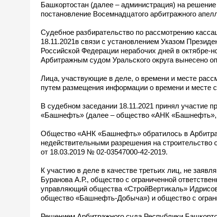
Башкортостан (далее – администрация) на решение 
постановление Восемнадцатого арбитражного апелля
Судебное разбирательство по рассмотрению кассац
18.11.2021в связи с установлением Указом Президе
Российской Федерации нерабочих дней в октябре-ноя
Арбитражным судом Уральского округа вынесено опр
Лица, участвующие в деле, о времени и месте рас
путем размещения информации о времени и месте су
В судебном заседании 18.11.2021 принял участие 
«Башнефть» (далее – общество «АНК «Башнефть», за
Общество «АНК «Башнефть» обратилось в Арбитраж
недействительными разрешения на строительство о
от 18.03.2019 № 02-03547000-42-2019.
К участию в деле в качестве третьих лиц, не зая
Буранова А.Р., общество с ограниченной ответств
управляющий общества «СтройВертикаль» Идрисов 
общество «Башнефть-Добыча») и общество с огран
Решением Арбитражного суда Республики Башкортос