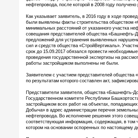
нефтепровода, после которой в 2008 году получено
Как указывает заявитель, в 2016 году в ходе про
были выявлены факты строительства обществом «Ст
минимальных расстояний от указанного участка неф
совещания представителей общества «Башнефть-До
предложений для устранения выявленных нарушений
сил и средств общества «СтройВертикаль». Участн
срок до 15.09.2017 обязался провести необходимые
проведения государственной экспертизы на рассм
работы застройщиком выполнены не были.
Заявителем с участием представителей общества «
по результатам которого составлен акт, зафиксиро
Представители заявителя, общества «Башнефть-Доб
Государственном комитете Республики Башкортоста
застройщиком всех работ на объектах, попадающих
Добыча» в адрес администрации перечня земельных
нефтепровода. Во исполнение решения этого сове
соответствующая информация, содержащая, в том чи
котором на основании оспоренных по настоящему д