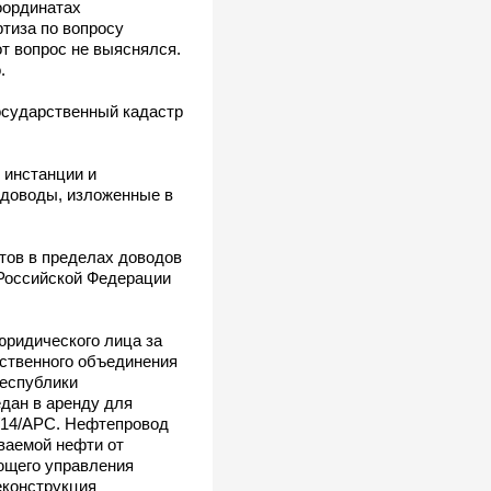
оординатах
тиза по вопросу
от вопрос не выяснялся.
.
государственный кадастр
 инстанции и
 доводы, изложенные в
тов в пределах доводов
Российской Федерации
юридического лица за
ственного объединения
Республики
едан в аренду для
/14/АРС. Нефтепровод
ваемой нефти от
ющего управления
еконструкция