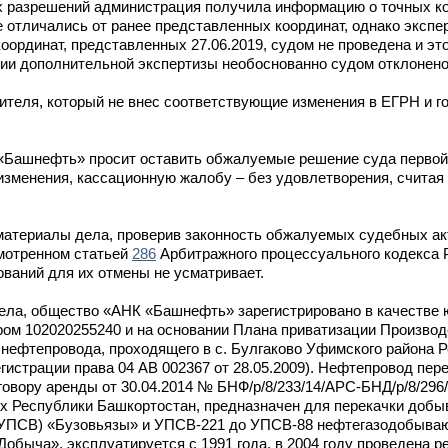
ых разрешений администрация получила информацию о точных к
отличались от ранее представленных координат, однако экспер
координат, представленных 27.06.2019, судом не проведена и эт
ении дополнительной экспертизы необоснованно судом отклонено
вителя, который не внес соответствующие изменения в ЕГРН и 
«Башнефть» просит оставить обжалуемые решение суда первой
изменения, кассационную жалобу – без удовлетворения, считая
материалы дела, проверив законность обжалуемых судебных ак
смотренном статьей
286
Арбитражного процессуального кодекса 
ований для их отмены не усматривает.
дела, общество «АНК «Башнефть» зарегистрировано в качестве 
ом 102020255240 и на основании Плана приватизации Производ
 нефтепровода, проходящего в с. Булгаково Уфимского района 
гистрации права 04 АВ 002367 от 28.05.2009). Нефтепровод пер
вору аренды от 30.04.2014 № БНФ/р/8/233/14/АРС-БНД/р/8/296
х Республики Башкортостан, предназначен для перекачки добы
– УПСВ) «Бузовьязы» и УПСВ-221 до УПСВ-88 нефтегазодобыва
быча», эксплуатируется с 1991 года, в 2004 году проведена р