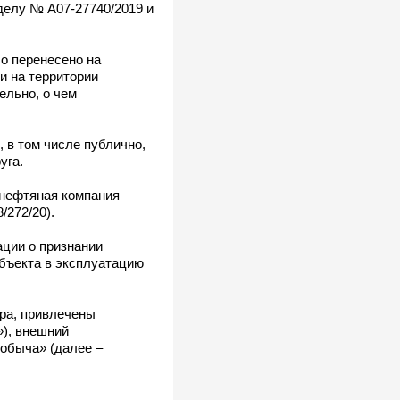
делу № А07-27740/2019 и
о перенесено на
и на территории
ельно, о чем
 в том числе публично,
уга.
 нефтяная компания
/272/20).
ции о признании
объекта в эксплуатацию
ора, привлечены
»), внешний
обыча» (далее –