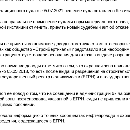
ляционного суда от 05.07.2021 решение суда оставлено без из
а неправильное применение судами норм материального права,
ой инстанции отменить, принять новый судебный акт об отказе
и не приняты во внимание доводы ответчика о том, что спорны
так как общество «СтройВертикаль» представило все необходи
страции отсутствовали основания для отказа в выдаче разреше
 во внимание доводы ответчика о том, что охранная зона прина
ко 05.09.2018, то есть после выдачи разрешения на строительс
государственный реестр недвижимости (ЕГРН) и в государстве
лся ее довод о том, что на совещании в администрации была оз
й зоны нефтепровода, указанной в ЕГРН, суды не привлекли к 
димых пояснений.
бовала информацию о точных координатах нефтепровода и охран
ведения, содержащиеся в ЕГРН.