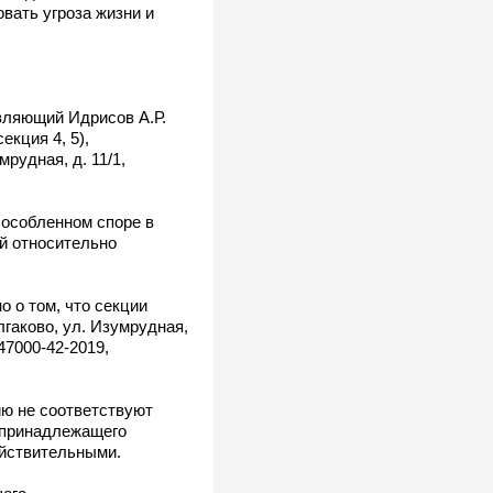
вать угроза жизни и
вляющий Идрисов А.Р.
кция 4, 5),
рудная, д. 11/1,
бособленном споре в
ий относительно
 о том, что секции
лгаково, ул. Изумрудная,
47000-42-2019,
ию не соответствуют
т принадлежащего
ействительными.