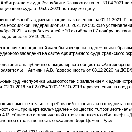
Арбитражного суда Республики Башкортостан от 30.04.2021 по 
ционного суда от 05.07.2021 по тому же делу.
ионной жалобы администрации, назначенное на 01.11.2021, был
нта Российской Федерацииот 20.10.2021 № 595 «Об установлени
бре 2021 г.» нерабочих дней с 30 октябряпо 07 ноября включит
еделение от 29.10.2021.
смотрения кассационной жалобы извещены надлежащим образом,
дебного заседания на сайте Арбитражного суда Уральского окр
представитель публичного акционерного общества «Акционерная
явитель) – Антипин А.В. (доверенность от 08.12.2020 № ДОВ/8
ный суд Республики Башкортостан с заявлением к администра
т 02.07.2018 № 02-03547000-119/Ю-2018 и разрешения на ввод 
вляющих самостоятельных требований относительно предмета сп
енностью «СтройВертикаль» (далее – общество «СтройВертикаль
А.Р., общество с ограниченной ответственностью «Башнефть-Д
иченной ответственностью «Хайдельберг Цемент Рус».
тан от 30.04.2021 требования заявителя удовлетворены.