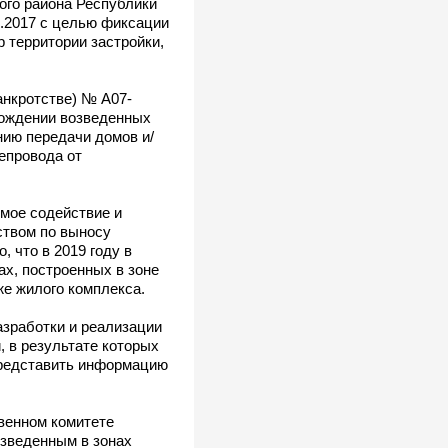
го района Республики
2.2017 с целью фиксации
 территории застройки,
анкротстве) № А07-
хождении возведенных
ию передачи домов и/
епровода от
имое содействие и
ством по выносу
 что в 2019 году в
х, построенных в зоне
же жилого комплекса.
азработки и реализации
 в результате которых
 представить информацию
венном комитете
озведенным в зонах