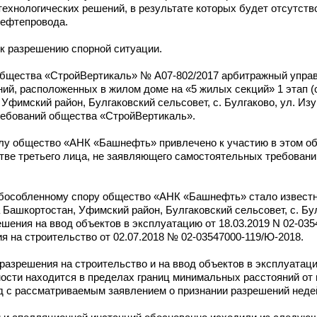
ехнологических решений, в результате которых будет отсутство
нефтепровода.
к разрешению спорной ситуации.
 общества «СтройВертикаль» № А07-802/2017 арбитражный упра
й, расположенных в жилом доме на «5 жилых секций» 1 этап (се
фимский район, Булгаковский сельсовет, с. Булгаково, ул. Изум
ребований общества «СтройВертикаль».
елу общество «АНК «Башнефть» привлечено к участию в этом о
стве третьего лица, не заявляющего самостоятельных требован
обособленному спору общество «АНК «Башнефть» стало известно
а Башкортостан, Уфимский район, Булгаковский сельсовет, с. Бу
ешения на ввод объектов в эксплуатацию от 18.03.2019 N 02-035
 на строительство от 02.07.2018 № 02-03547000-119/Ю-2018.
разрешения на строительство и на ввод объектов в эксплуатац
имости находится в пределах границ минимальных расстояний о
уд с рассматриваемым заявлением о признании разрешений нед