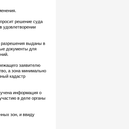
менения.
 просит решение суда
 в удовлетворении
е разрешения выданы в
мые документы для
ний.
длежащего заявителю
тво, а зона минимально
нный кадастр
вучена информация о
участию в деле органы
ных зон, и ввиду