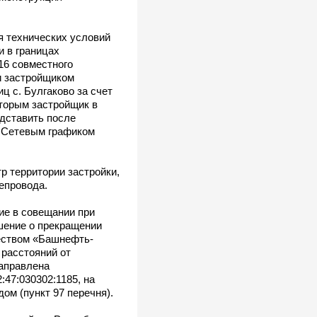
я технических условий
 в границах
16 совместного
и застройщиком
 с. Булгаково за счет
оторым застройщик в
едставить после
е Сетевым графиком
р территории застройки,
епровода.
ие в совещании при
шение о прекращении
ществом «Башнефть-
 расстояний от
аправлена
47:030302:1185, на
м (пункт 97 перечня).