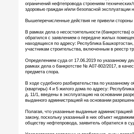
ограничений нефтепровода строениям технических/т
здоровью граждан и/или безопасной эксплуатации 
Вышеперечисленные действия не привели стороны 
В рамках дела о несостоятельности (банкротства)
обратился с заявлением о передаче жилых помещени
находящихся по адресу: Республика Башкортостан, У
участникам строительства, включенным в реестр т
Определением суда от 17.06.2019 по указанному д
рамках дела о банкротстве № А07-802/2017, в каче
предмета спора.
В ходе судебного разбирательства по указанному 
(квартиры) 4 и 5 жилого дома по адресу: Республик
д. 11/1, введены в эксплуатацию на основании разр
выданного администрацией на основании разрешения
Полагая, что указанные выданные администрацией 
закону, поскольку указанный в них объект недвиж
обществу нефтепровода, заявитель обратился в с