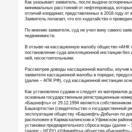
Как указывает заявитель, после выдачи оспоренн
минимальных расстояний от нефтепровода, которые 
отличий координат, представленных в 2018 году от 
Заявитель полагает, что его ходатайство о провед
По мнению заявителя, суд не учел вину самого зая
недвижимости.
В отзыве на кассационную жалобу общество «АНК 
постановление суда апелляционной инстанции без 
ней, несостоятельными.
Рассмотрев доводы кассационной жалобы, изучив 
заявителя кассационной жалобы в порядке, преду
(далее – АПК РФ), суд кассационной инстанции осн
Как установлено судами и следует из материалов 
основным государственным регистрационным номер
«Башнефть» от 29.12.1994 является собственником
Башкортостан (свидетельство о государственной ре
эксплуатации обществу «Башнефть-Добыча» по дого
расположен в Кармаскалинском и Уфимском района
установки предварительного сброса воды (далее 
(далее – НГДУ) «Уфанефть» общества «Башнефть-До