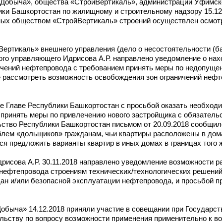
Добыча», общества «СтройВертикаль», администрации Уфимско
ики Башкортостан по жилищному и строительному надзору 15.1
ных обществом «СтройВертикаль» строений осуществлен осмотр
Вертикаль» внешнего управления (дело о несостоятельности (б
ного управляющего Идрисова А.Р. направлено уведомление о на
чений нефтепровода с требованием принять меры по недопущен
е рассмотреть возможность освобождения зон ограничений нефт
ие Главе Республики Башкортостан с просьбой оказать необход
принять меры по привлечению нового застройщика с обязатель
ство Республики Башкортостан письмом от 20.09.2018 сообщило,
лем «дольщиков» гражданам, чьи квартиры расположены в дома
я предложить варианты квартир в иных домах в границах того 
рисова А.Р. 30.11.2018 направлено уведомление возможности р
 нефтепровода строениям технических/технологических решений,
ждан и/или безопасной эксплуатации нефтепровода, и просьбой
быча» 14.12.2018 приняли участие в совещании при Государст
ельству по вопросу возможности применения применительно к в