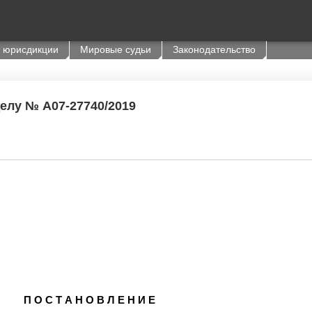
 юрисдикции
Мировые судьи
Законодательство
делу № А07-27740/2019
П О С Т А Н О В Л Е Н И Е