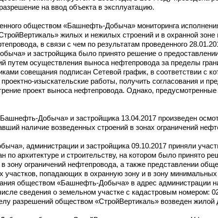
 разрешение на ввод объекта в эксплуатацию.
веденного обществом «Башнефть-Добыча» мониторинга исполнени
ройВертикаль» жилых и нежилых строений и в охранной зоне и
тепровода, в связи с чем по результатам проведенного 28.01.20
быча» и застройщика было принято решение о предоставлени
 путем осуществления выноса нефтепровода за пределы границ
иками совещания подписан Сетевой график, в соответствии с к
 проектно-изыскательские работы, получить согласования и пр
отрение проект выноса нефтепровода. Однако, предусмотренны
Башнефть-Добыча» и застройщика 13.04.2017 произведен осмот
вавший наличие возведенных строений в зонах ограничений нефт
ыча», администрации и застройщика 09.10.2017 приняли участ
н по архитектуре и строительству, на котором было принято ре
 в зону ограничений нефтепровода, а также представлении об
 участков, попадающих в охранную зону и в зону минимальных
щания обществом «Башнефть-Добыча» в адрес администрации н
сле сведения о земельном участке с кадастровым номером: 02:
елу разрешений обществом «СтройВертикаль» возведен жилой до