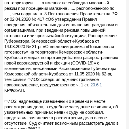
на территории ....., а именно: не соблюдал масочный
режим при посещении магазина ....., расположенного по
....., чем нарушил п. 3 Постановления Правительства РФ
от 02.04.2020 № 417 «Об утверждении Правил
поведения, обязательных для исполнения гражданами и
организациями, при введении режима повышенной
готовности или чрезвычайной ситуации», Распоряжение
Губернатора Кемеровской области-Кузбасса от
14.03.2020 № 21-рг «О введении режима «Повышенная
готовность» на территории Кемеровской области-
Кузбасса и мерах по противодействию распространению
новой коронавирусной инфекции (COVID-19)» с
изменениями, внесёнными Распоряжением Губернатора
Кемеровской области-Кузбасса от 11.05.2020 № 62-рг,
тем самым ФИО2 совершил административное
правонарушение, предусмотренное ч. 1 ст.
20.6.1
КРФобАП.
ФИО2, надлежаще извещенный о времени и месте
рассмотрения дела, в судебное заседание не явился, об
уважительных причинах неявки суду не сообщал,
представил заявление о рассмотрении дела в свое
отсутствие. Суд считает возможным рассмотреть дело в
отсутствие ФИО2