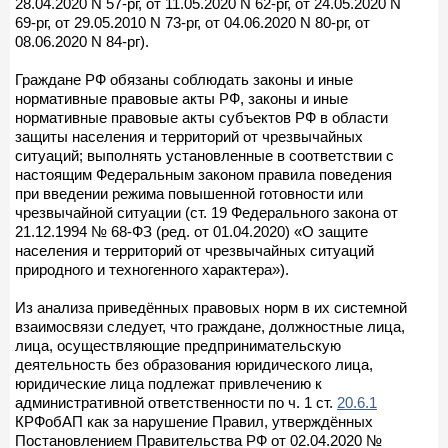
28.04.2020 N 57-рг, от 11.05.2020 N 62-рг, от 24.05.2020 N
69-рг, от 29.05.2010 N 73-рг, от 04.06.2020 N 80-рг, от
08.06.2020 N 84-рг).
Граждане РФ обязаны соблюдать законы и иные
нормативные правовые акты РФ, законы и иные
нормативные правовые акты субъектов РФ в области
защиты населения и территорий от чрезвычайных
ситуаций; выполнять установленные в соответствии с
настоящим Федеральным законом правила поведения
при введении режима повышенной готовности или
чрезвычайной ситуации (ст. 19 Федерального закона от
21.12.1994 № 68-ФЗ (ред. от 01.04.2020) «О защите
населения и территорий от чрезвычайных ситуаций
природного и техногенного характера»).
Из анализа приведённых правовых норм в их системной
взаимосвязи следует, что граждане, должностные лица,
лица, осуществляющие предпринимательскую
деятельность без образования юридического лица,
юридические лица подлежат привлечению к
административной ответственности по ч. 1 ст.
20.6.1
КРФобАП как за нарушение Правил, утверждённых
Постановлением Правительства РФ от 02.04.2020 №