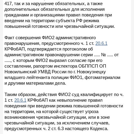
417, так и за нарушение обязательных, а также
дополнительных обязательных для исполнения
гражданами и организациями правил поведения при
введении на территории субъекта РФ режима
повышенной готовности или чрезвычайной ситуации.
Факт совершения ФИО2 административного
правонарушения, предусмотренного ч. 1 ст.
20.6.1
КРФобАП, подтверждается протоколом об
административном правонарушении серии ..... № ..... от
....., с которым ФИО2 выразил согласие при его
составлении, рапортом инспектора ОБППСП ОП
Новоильинский УМВД России по г. Новокузнецку
младшего лейтенанта полиции ФИО1, фотоматериалом
и другими материалами дела.
Таким образом, действия ФИО2 суд квалифицирует по ч.
1 ст.
20.6.1
КРФобАП как невыполнение правил
поведения при введении режима повышенной готовности
на территории, на которой существует угроза
возникновения чрезвычайной ситуации, или в зоне
чрезвычайной ситуации, за исключением случаев,
предусмотренных ч. 2 ст. 6.3 настоящего Кодекса.