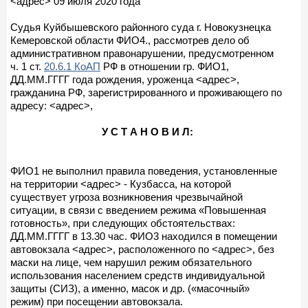
<адрес> 09 июля 2020 года
Судья Куйбышевского районного суда г. Новокузнецка
Кемеровской области ФИО4., рассмотрев дело об
административном правонарушении, предусмотренном
ч. 1 ст.
20.6.1 КоАП
РФ в отношении гр. ФИО1,
ДД.ММ.ГГГГ года рождения, уроженца <адрес>,
гражданина РФ, зарегистрированного и проживающего по
адресу: <адрес>,
У С Т А Н О В И Л:
ФИО1 не выполнил правила поведения, установленные
на территории <адрес> - Кузбасса, на которой
существует угроза возникновения чрезвычайной
ситуации, в связи с введением режима «Повышенная
готовность», при следующих обстоятельствах:
ДД.ММ.ГГГГ в 13.30 час. ФИО3 находился в помещении
автовокзала <адрес>, расположенного по <адрес>, без
маски на лице, чем нарушил режим обязательного
использования населением средств индивидуальной
защиты (СИЗ), а именно, масок и др. («масочный»
режим) при посещении автовокзала.