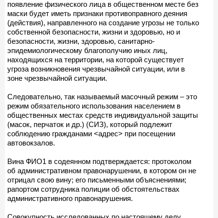
появление физического лица в общественном месте без
маски будет иметь признаки противоправного деяния
(действия), направленного на создание угрозы не только
собственной безопасности, жизни и здоровью, но и
безопасности, жизни, здоровью, санитарно-
эпидемиологическому благополучию иных лиц,
находящихся на территории, на которой существует
угроза возникновения чрезвычайной ситуации, или в
зоне чрезвычайной ситуации.
Следовательно, так называемый масочный режим – это
режим обязательного использования населением в
общественных местах средств индивидуальной защиты
(масок, перчаток и др.) (СИЗ), который подлежит
соблюдению гражданами <адрес> при посещении
автовокзалов.
Вина ФИО1 в содеянном подтверждается: протоколом
об административном правонарушении, в котором он не
отрицал свою вину; его письменными объяснениями;
рапортом сотрудника полиции об обстоятельствах
административного правонарушения.
Совокупность исследованных по настоящему делу