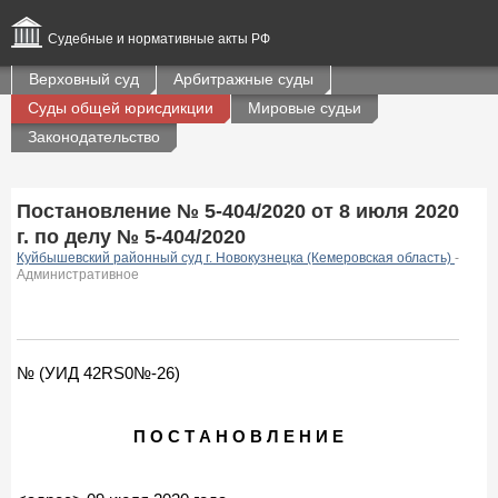
Судебные и нормативные акты РФ
Верховный суд
Арбитражные суды
Суды общей юрисдикции
Мировые судьи
Законодательство
Постановление № 5-404/2020 от 8 июля 2020
г. по делу № 5-404/2020
Куйбышевский районный суд г. Новокузнецка (Кемеровская область)
-
Административное
№ (УИД 42RS0№-26)
П О С Т А Н О В Л Е Н И Е