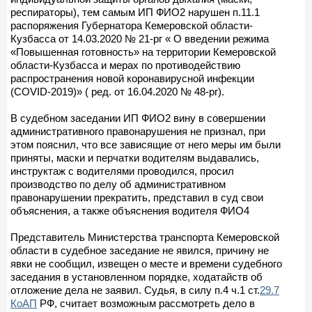
респираторы), тем самым ИП ФИО2 нарушен п.11.1
распоряжения Губернатора Кемеровской области-
Кузбасса от 14.03.2020 № 21-рг « О введении режима
«Повышенная готовность» на территории Кемеровской
области-Кузбасса и мерах по противодействию
распространения новой коронавирусной инфекции
(COVID-2019)» ( ред. от 16.04.2020 № 48-рг).
В судебном заседании ИП ФИО2 вину в совершении
административного правонарушения не признал, при
этом пояснил, что все зависящие от него меры им были
приняты, маски и перчатки водителям выдавались,
инструктаж с водителями проводился, просил
производство по делу об административном
правонарушении прекратить, представил в суд свои
объяснения, а также объяснения водителя ФИО4
Представитель Министерства транспорта Кемеровской
области в судебное заседание не явился, причину не
явки не сообщил, извещен о месте и времени судебного
заседания в установленном порядке, ходатайств об
отложение дела не заявил. Судья, в силу п.4 ч.1 ст.
29.7
КоАП
РФ, считает возможным рассмотреть дело в