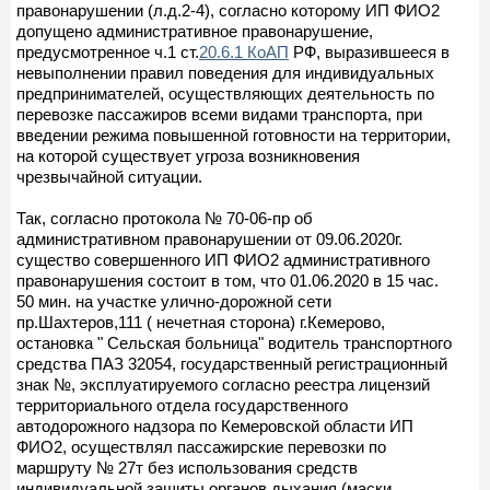
правонарушении (л.д.2-4), согласно которому ИП ФИО2
допущено административное правонарушение,
предусмотренное ч.1 ст.
20.6.1 КоАП
РФ, выразившееся в
невыполнении правил поведения для индивидуальных
предпринимателей, осуществляющих деятельность по
перевозке пассажиров всеми видами транспорта, при
введении режима повышенной готовности на территории,
на которой существует угроза возникновения
чрезвычайной ситуации.
Так, согласно протокола № 70-06-пр об
административном правонарушении от 09.06.2020г.
существо совершенного ИП ФИО2 административного
правонарушения состоит в том, что 01.06.2020 в 15 час.
50 мин. на участке улично-дорожной сети
пр.Шахтеров,111 ( нечетная сторона) г.Кемерово,
остановка " Сельская больница" водитель транспортного
средства ПАЗ 32054, государственный регистрационный
знак №, эксплуатируемого согласно реестра лицензий
территориального отдела государственного
автодорожного надзора по Кемеровской области ИП
ФИО2, осуществлял пассажирские перевозки по
маршруту № 27т без использования средств
индивидуальной защиты органов дыхания (маски,