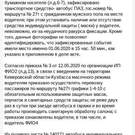
бумажном носителе (л.д.6-7), зафиксировано
транспортное средство- автобус ПАЗ, гос.номер №,
маршрута № 27т с гражданином мужского пола на месте
водителя; при этом установить наличие или отсутствие
средства индивидуальной защиты ( маски) у водителя,
невозможно, из-за неудачного ракурса фиксации. Кроме
того, данные фотографии не позволяют
идентифицировать, что зафиксированные события
имели место именно 01.06.2020 в 15 час. 50 мин., как
указано в приложенном в деле акте.
Согласно приказа № 3 от 12.05.2020 по организации ИП
ФИО2 (л.д.13), в связи с введением на территории
Кемеровской области-Кузбасса масочного режима
водителям приказано осуществлять перевозку
пассажиров по маршруту №27т графики 1-4-10 с
обязательным использованием защитных масок,
перчаток и санитарных средств защиты; не реже двух
раз в сутки при заезде автобуса в гаражи и во время
работы производить санитарную обработку салона; с
приказом ознакомлены водители, в том числе, и
водитель ФИО4
Из путевого листа № 140271 автобуса индивидуального