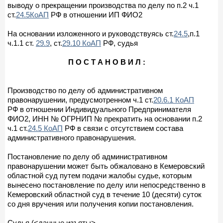
выводу о прекращении производства по делу по п.2 ч.1
ст.
24.5КоАП
РФ в отношении ИП ФИО2
На основании изложенного и руководствуясь ст.
24.5
,п.1
ч.1.1 ст.
29.9
, ст.
29.10 КоАП
РФ, судья
П О С Т А Н О В И Л :
Производство по делу об административном
правонарушении, предусмотренном ч.1 ст.
20.6.1 КоАП
РФ в отношении Индивидуального Предпринимателя
ФИО2, ИНН № ОГРНИП № прекратить на основании п.2
ч.1 ст.
24.5 КоАП
РФ в связи с отсутствием состава
административного правонарушения.
Постановление по делу об административном
правонарушении может быть обжаловано в Кемеровский
областной суд путем подачи жалобы судье, которым
вынесено постановление по делу или непосредственно в
Кемеровский областной суд в течение 10 (десяти) суток
со дня вручения или получения копии постановления.
Судья (<данные изъяты>