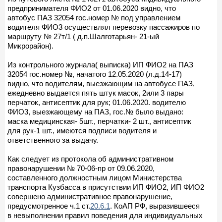
предпринимателя ФИО2 от 01.06.2020 видно, что
автобус ПАЗ 32054 гос.номер № под управлением
водителя ФИО3 осуществлял перевозку пассажиров по
маршруту № 27т/1 ( д.п.Шалготарьян- 21-ый
Микрорайон).
Из контрольного журнала( выписка) ИП ФИО2 на ПАЗ
32054 гос.номер №, начатого 12.05.2020 (л.д.14-17)
видно, что водителям, выезжающим на автобусе ПАЗ,
ежедневно выдается пять штук масок, 2или 3 пары
перчаток, антисептик для рук; 01.06.2020. водителю
ФИО3, выезжающему на ПАЗ, гос.№ было выдано:
маска медицинская- 5шт., перчатки- 2 шт., антисептик
для рук-1 шт., имеются подписи водителя и
ответственного за выдачу.
Как следует из протокола об административном
правонарушении № 70-06-пр от 09.06.2020,
составленного должностным лицом Министерства
транспорта Кузбасса в присутствии ИП ФИО2, ИП ФИО2
совершено административное правонарушение,
предусмотренное ч.1 ст.
20.6.1
. КоАП РФ, выразившееся
в невыполнении правил поведения для индивидуальных