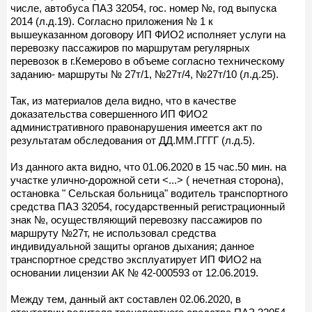
числе, автобуса ПАЗ 32054, гос. номер №, год выпуска
2014 (л.д.19). Согласно приложения № 1 к
вышеуказанном договору ИП ФИО2 исполняет услуги на
перевозку пассажиров по маршрутам регулярных
перевозок в г.Кемерово в объеме согласно техническому
заданию- маршруты № 27т/1, №27т/4, №27т/10 (л.д.25).
Так, из материалов дела видно, что в качестве
доказательства совершенного ИП ФИО2
административного правонарушения имеется акт по
результатам обследования от ДД.ММ.ГГГГ (л.д.5).
Из данного акта видно, что 01.06.2020 в 15 час.50 мин. на
участке улично-дорожной сети <...> ( нечетная сторона),
остановка " Сельская больница" водитель транспортного
средства ПАЗ 32054, государственный регистрационный
знак №, осуществляющий перевозку пассажиров по
маршруту №27т, не использовал средства
индивидуальной защиты органов дыхания; данное
транспортное средство эксплуатирует ИП ФИО2 на
основании лицензии АК № 42-000593 от 12.06.2019.
Между тем, данный акт составлен 02.06.2020, в