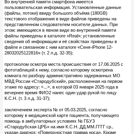
Во внутренней памяти смартфона имеется
пользовательская информация. Установленные данные
(файлы, потоки) ввиду большого объёма (180GB)
текстового отображения в виде файлов приведены на
представленном следователем носителе данных. При
этом: имеющиеся в явном виде во внутренней памяти
файлы приведены в каталоге «Real»; установленные
сведения об информации и её свойствах приведены в
файле и связанном с ним каталоге «Сеня-iPhone 12-
28032025122816» (т. 2 л.д. 32-35);
протоколом осмотра места происшествия от 17.06.2025 с
фототаблицей к нему, согласно которому осмотрена
комната по разбору административно задержанных МО
МВД России «Стародубский», расположенная на первом
этаже по адресу: <...>, в которой 03 января 2025 года в
вечернее время ФИО2 нанес один удар рукой по лицу
К.С.Н. (т. 3 л.д. 31-37);
заключением эксперта № от 05.03.2025, согласно
которому в медицинской карте пациента, получающего
помощь в амбулаторных условиях № ГБУЗ
«Стародубская ЦРБ» на имя К.С.Н. ДД.ММ.ГГГГ г.р.,
указан диагноз: «Поверхностная травма носа». Кроме