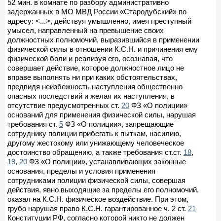
52 мин. в комнате по разбору административно
задержанных в МО МВД России «Стародубский» по
адресу: <...>, действуя умышленно, имея преступный
умысел, направленный на превышение своих
должностных полномочий, выразившийся в применении
физической силы в отношении К.С.Н. и причинения ему
физической боли и реализуя его, осознавая, что
совершает действие, которое должностное лицо не
вправе выполнять ни при каких обстоятельствах,
предвидя неизбежность наступления общественно
опасных последствий и желая их наступления, в
отсутствие предусмотренных ст.
20
ФЗ «О полиции»
оснований для применения физической силы, нарушая
требования ст.
5
ФЗ «О полиции», запрещающие
сотруднику полиции прибегать к пыткам, насилию,
другому жестокому или унижающему человеческое
достоинство обращению, а также требования ст.ст.
18
,
19
,
20
ФЗ «О полиции», устанавливающих законные
основания, пределы и условия применения
сотрудниками полиции физической силы, совершая
действия, явно выходящие за пределы его полномочий,
оказал на К.С.Н. физическое воздействие. При этом,
грубо нарушая право К.С.Н. гарантированное ч. 2 ст.
21
Конституции РФ, согласно которой никто не должен