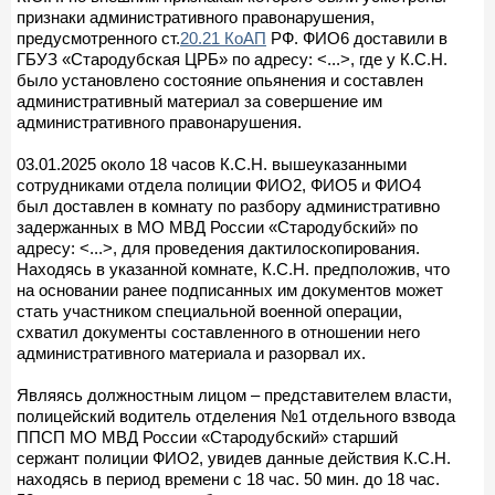
признаки административного правонарушения,
предусмотренного ст.
20.21 КоАП
РФ. ФИО6 доставили в
ГБУЗ «Стародубская ЦРБ» по адресу: <...>, где у К.С.Н.
было установлено состояние опьянения и составлен
административный материал за совершение им
административного правонарушения.
03.01.2025 около 18 часов К.С.Н. вышеуказанными
сотрудниками отдела полиции ФИО2, ФИО5 и ФИО4
был доставлен в комнату по разбору административно
задержанных в МО МВД России «Стародубский» по
адресу: <...>, для проведения дактилоскопирования.
Находясь в указанной комнате, К.С.Н. предположив, что
на основании ранее подписанных им документов может
стать участником специальной военной операции,
схватил документы составленного в отношении него
административного материала и разорвал их.
Являясь должностным лицом – представителем власти,
полицейский водитель отделения №1 отдельного взвода
ППСП МО МВД России «Стародубский» старший
сержант полиции ФИО2, увидев данные действия К.С.Н.
находясь в период времени с 18 час. 50 мин. до 18 час.