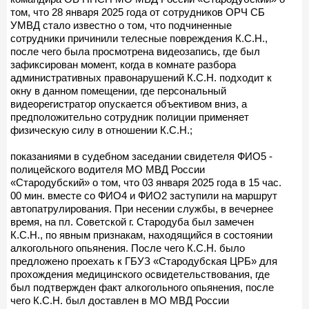
том, что 28 января 2025 года от сотрудников ОРЧ СБ
УМВД стало известно о том, что подчиненные
сотрудники причинили телесные повреждения К.С.Н.,
после чего была просмотрена видеозапись, где был
зафиксирован момент, когда в комнате разбора
административных правонарушений К.С.Н. подходит к
окну в данном помещении, где персональный
видеорегистратор опускается объективом вниз, а
предположительно сотрудник полиции применяет
физическую силу в отношении К.С.Н.;
показаниями в судебном заседании свидетеля ФИО5 -
полицейского водителя МО МВД России
«Стародубский» о том, что 03 января 2025 года в 15 час.
00 мин. вместе со ФИО4 и ФИО2 заступили на маршрут
автопатрулирования. При несении службы, в вечернее
время, на пл. Советской г. Стародуба был замечен
К.С.Н., по явным признакам, находящийся в состоянии
алкогольного опьянения. После чего К.С.Н. было
предложено проехать к ГБУЗ «Стародубская ЦРБ» для
прохождения медицинского освидетельствования, где
был подтвержден факт алкогольного опьянения, после
чего К.С.Н. был доставлен в МО МВД России