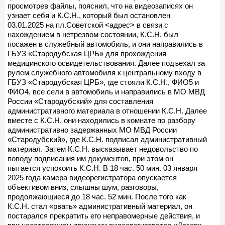
просмотрев файлы, пояснил, что на видеозаписях он
узнает себя и К.С.Н., который был остановлен
03.01.2025 на пл.Советской <адрес> в связи с
нахождением в нетрезвом состоянии, К.С.Н. был
посажен в служебный автомобиль, и они направились в
ГБУЗ «Стародубская ЦРБ» для прохождения
медицинского освидетельствования. Далее подъехал за
рулем служебного автомобиля к центральному входу в
ГБУЗ «Стародубская ЦРБ», где стояли К.С.Н., ФИО5 и
ФИО4, все сели в автомобиль и направились в МО МВД
России «Стародубский» для составления
административного материала в отношении К.С.Н. Далее
вместе с К.С.Н. они находились в комнате по разбору
административно задержанных МО МВД России
«Стародубский», где К.С.Н. подписал административный
материал. Затем К.С.Н. высказывает недовольство по
поводу подписания им документов, при этом он
пытается успокоить К.С.Н. В 18 час. 50 мин. 03 января
2025 года камера видеорегистратора опускается
объективом вниз, слышны шум, разговоры,
продолжающиеся до 18 час. 52 мин. После того как
К.С.Н. стал «рвать» административный материал, он
постарался прекратить его неправомерные действия, и