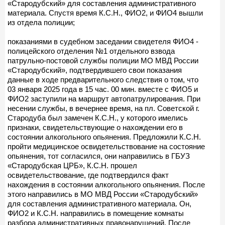
«Стародубский» для составления административного
материала. Спустя время К.С.Н., ФИО2, и ФИО4 вышли
из отдела полиции;
показаниями в судебном заседании свидетеля ФИО4 -
полицейского отделения №1 отдельного взвода
патрульно-постовой службы полиции МО МВД России
«Стародубский», подтвердившего свои показания
данные в ходе предварительного следствия о том, что
03 января 2025 года в 15 час. 00 мин. вместе с ФИО5 и
ФИО2 заступили на маршрут автопатрулирования. При
несении службы, в вечернее время, на пл. Советской г.
Стародуба был замечен К.С.Н., у которого имелись
признаки, свидетельствующие о нахождении его в
состоянии алкогольного опьянения. Предложили К.С.Н.
пройти медицинское освидетельствование на состояние
опьянения, тот согласился, они направились в ГБУЗ
«Стародубская ЦРБ», К.С.Н. прошел
освидетельствование, где подтвердился факт
нахождения в состоянии алкогольного опьянения. После
этого направились в МО МВД России «Стародубский»
для составления административного материала. Он,
ФИО2 и К.С.Н. направились в помещение комнаты
разбора административных правонарушений. После