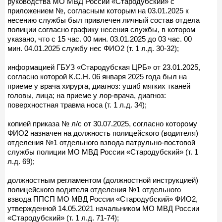
руководства МО МВД России «Стародубский» с
приложением №, согласным которым на 03.01.2025 к
несению службы был привлечен личный состав отдела
полиции согласно графику несения службы, в котором
указано, что с 15 час. 00 мин. 03.01.2025 до 03 час. 00
мин. 04.01.2025 службу нес ФИО2 (т. 1 л.д. 30-32);
информацией ГБУЗ «Стародубская ЦРБ» от 23.01.2025,
согласно которой К.С.Н. 06 января 2025 года был на
приеме у врача хирурга, диагноз: ушиб мягких тканей
головы, лица; на приеме у лор-врача, диагноз:
поверхностная травма носа (т. 1 л.д. 34);
копией приказа № л/с от 30.07.2025, согласно которому
ФИО2 назначен на должность полицейского (водителя)
отделения №1 отдельного взвода патрульно-постовой
службы полиции МО МВД России «Стародубский» (т. 1
л.д. 69);
должностным регламентом (должностной инструкцией)
полицейского водителя отделения №1 отдельного
взвода ППСП МО МВД России «Стародубский» ФИО2,
утвержденной 14.05.2021 начальником МО МВД России
«Стародубский» (т. 1 л.д. 71-74);