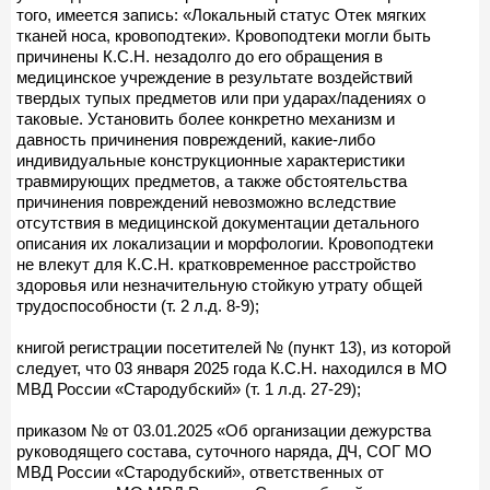
того, имеется запись: «Локальный статус Отек мягких
тканей носа, кровоподтеки». Кровоподтеки могли быть
причинены К.С.Н. незадолго до его обращения в
медицинское учреждение в результате воздействий
твердых тупых предметов или при ударах/падениях о
таковые. Установить более конкретно механизм и
давность причинения повреждений, какие-либо
индивидуальные конструкционные характеристики
травмирующих предметов, а также обстоятельства
причинения повреждений невозможно вследствие
отсутствия в медицинской документации детального
описания их локализации и морфологии. Кровоподтеки
не влекут для К.С.Н. кратковременное расстройство
здоровья или незначительную стойкую утрату общей
трудоспособности (т. 2 л.д. 8-9);
книгой регистрации посетителей № (пункт 13), из которой
следует, что 03 января 2025 года К.С.Н. находился в МО
МВД России «Стародубский» (т. 1 л.д. 27-29);
приказом № от 03.01.2025 «Об организации дежурства
руководящего состава, суточного наряда, ДЧ, СОГ МО
МВД России «Стародубский», ответственных от