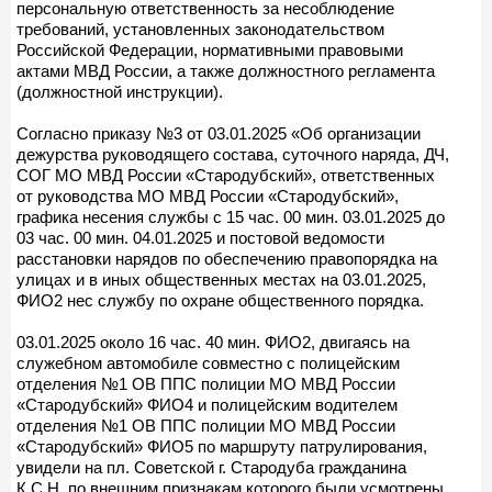
персональную ответственность за несоблюдение
требований, установленных законодательством
Российской Федерации, нормативными правовыми
актами МВД России, а также должностного регламента
(должностной инструкции).
Согласно приказу №3 от 03.01.2025 «Об организации
дежурства руководящего состава, суточного наряда, ДЧ,
СОГ МО МВД России «Стародубский», ответственных
от руководства МО МВД России «Стародубский»,
графика несения службы с 15 час. 00 мин. 03.01.2025 до
03 час. 00 мин. 04.01.2025 и постовой ведомости
расстановки нарядов по обеспечению правопорядка на
улицах и в иных общественных местах на 03.01.2025,
ФИО2 нес службу по охране общественного порядка.
03.01.2025 около 16 час. 40 мин. ФИО2, двигаясь на
служебном автомобиле совместно с полицейским
отделения №1 ОВ ППС полиции МО МВД России
«Стародубский» ФИО4 и полицейским водителем
отделения №1 ОВ ППС полиции МО МВД России
«Стародубский» ФИО5 по маршруту патрулирования,
увидели на пл. Советской г. Стародуба гражданина
К.С.Н. по внешним признакам которого были усмотрены