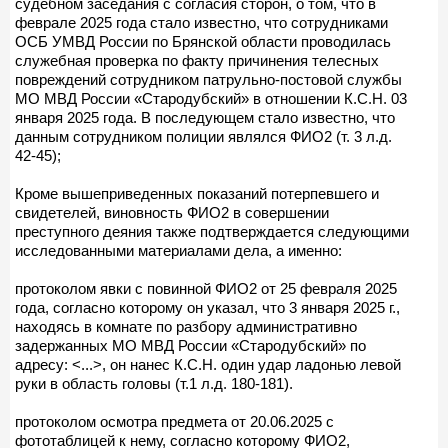
судебном заседания с согласия сторон, о том, что в
феврале 2025 года стало известно, что сотрудниками
ОСБ УМВД России по Брянской области проводилась
служебная проверка по факту причинения телесных
повреждений сотрудником патрульно-постовой службы
МО МВД России «Стародубский» в отношении К.С.Н. 03
января 2025 года. В последующем стало известно, что
данным сотрудником полиции являлся ФИО2 (т. 3 л.д.
42-45);
Кроме вышеприведенных показаний потерпевшего и
свидетелей, виновность ФИО2 в совершении
преступного деяния также подтверждается следующими
исследованными материалами дела, а именно:
протоколом явки с повинной ФИО2 от 25 февраля 2025
года, согласно которому он указал, что 3 января 2025 г.,
находясь в комнате по разбору административно
задержанных МО МВД России «Стародубский» по
адресу: <...>, он нанес К.С.Н. один удар ладонью левой
руки в область головы (т.1 л.д. 180-181).
протоколом осмотра предмета от 20.06.2025 с
фототаблицей к нему, согласно которому ФИО2,