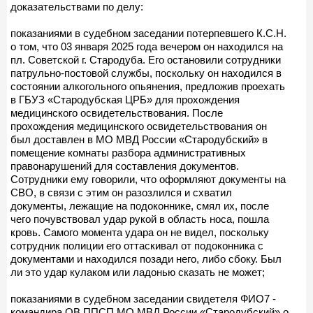
доказательствами по делу:
показаниями в судебном заседании потерпевшего К.С.Н.
о том, что 03 января 2025 года вечером он находился на
пл. Советской г. Стародуба. Его остановили сотрудники
патрульно-постовой службы, поскольку он находился в
состоянии алкогольного опьянения, предложив проехать
в ГБУЗ «Стародубская ЦРБ» для прохождения
медицинского освидетельствования. После
прохождения медицинского освидетельствования он
был доставлен в МО МВД России «Стародубский» в
помещение комнаты разбора административных
правонарушений для составления документов.
Сотрудники ему говорили, что оформляют документы на
СВО, в связи с этим он разозлился и схватил
документы, лежащие на подоконнике, смял их, после
чего почувствовал удар рукой в область носа, пошла
кровь. Самого момента удара он не видел, поскольку
сотрудник полиции его оттаскивал от подоконника с
документами и находился позади него, либо сбоку. Был
ли это удар кулаком или ладонью сказать не может;
показаниями в судебном заседании свидетеля ФИО7 -
командира ОВ ППСП МО МВД России «Стародубский» о