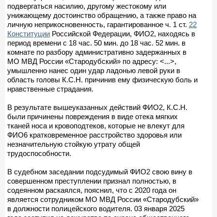
подвергаться насилию, другому жестокому или
унижающему достоинство обращению, а также право на
личную неприкосновенность, гарантированное ч. 1 ст.
22
Конституции
Российской Федерации, ФИО2, находясь в
период времени с 18 час. 50 мин. до 18 час. 52 мин. в
комнате по разбору административно задержанных в
МО МВД России «Стародубский» по адресу: <...>,
умышленно нанес один удар ладонью левой руки в
область головы К.С.Н. причинив ему физическую боль и
нравственные страдания.
В результате вышеуказанных действий ФИО2, К.С.Н.
были причинены повреждения в виде отека мягких
тканей носа и кровоподтеков, которые не влекут для
ФИО6 кратковременное расстройство здоровья или
незначительную стойкую утрату общей
трудоспособности.
В судебном заседании подсудимый ФИО2 свою вину в
совершенном преступлении признал полностью, в
содеянном раскаялся, пояснил, что с 2020 года он
является сотрудником МО МВД России «Стародубский»
в должности полицейского водителя. 03 января 2025