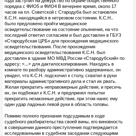
года заступил на дежурство по охране общественного
порядка с ФИО5 и ФИО4 В вечернее время, около 17
часов на пл. Советской г. Стародуба был остановлен
К.С.Н. находящийся в нетрезвом состоянии. К.С.Н..
было предложено пройти медицинское
освидетельствование на состояние опьянения, на что
последний ответил согласием и был доставлен в ГБУЗ
«Стародубская ЦРБ» для прохождения медицинского
освидетельствования. После прохождения
медицинского освидетельствования К.С.Н. был
доставлен в здание МО МВД России «Стародубский» по
адресу: <...> для дактилоскопирования. Находясь в
комнате по разбору административно задержанных, он
увидел, что К.С.Н. подскочил к столу, схватил в руки
материалы административного дела и стал их рвать.
Желая прекратить неправомерные действия, и пресечь
их, он подбежал к К.С.Н. и предпринял попытки
прекратить незаконные действия, при этом нанес ему
один удар ладонью левой руки в область головы.
Помимо полного признания подсудимым в ходе
судебного разбирательства своей вины, его виновность
в совершении данного преступления подтверждается
исследованными в судебном заседании следующими