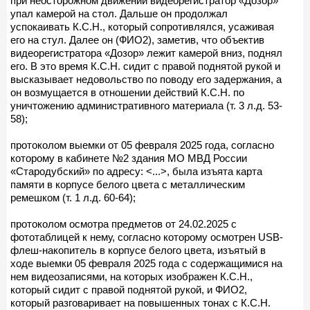
при неосторожном движении видеорегистратор «Дозор»
упал камерой на стол. Дальше он продолжал
успокаивать К.С.Н., который сопротивлялся, усаживая
его на стул. Далее он (ФИО2), заметив, что объектив
видеорегистратора «Дозор» лежит камерой вниз, поднял
его. В это время К.С.Н. сидит с правой поднятой рукой и
высказывает недовольство по поводу его задержания, а
он возмущается в отношении действий К.С.Н. по
уничтожению административного материала (т. 3 л.д. 53-
58);
протоколом выемки от 05 февраля 2025 года, согласно
которому в кабинете №2 здания МО МВД России
«Стародубский» по адресу: <...>, была изъята карта
памяти в корпусе белого цвета с металлическим
ремешком (т. 1 л.д. 60-64);
протоколом осмотра предметов от 24.02.2025 с
фототаблицей к нему, согласно которому осмотрен USB-
флеш-накопитель в корпусе белого цвета, изъятый в
ходе выемки 05 февраля 2025 года с содержащимися на
нем видеозаписями, на которых изображен К.С.Н.,
который сидит с правой поднятой рукой, и ФИО2,
который разговаривает на повышенных тонах с К.С.Н.