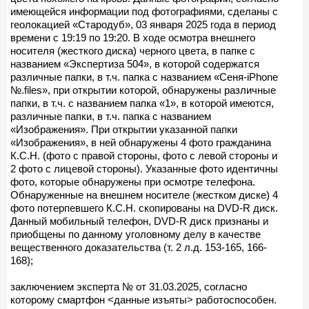
имеющейся информации под фотографиями, сделаны с
геолокацией «Стародуб», 03 января 2025 года в период
времени с 19:19 по 19:20. В ходе осмотра внешнего
носителя (жесткого диска) черного цвета, в папке с
названием «Экспертиза 504», в которой содержатся
различные папки, в т.ч. папка с названием «Сеня-iPhone
№.files», при открытии которой, обнаружены различные
папки, в т.ч. с названием папка «1», в которой имеются,
различные папки, в т.ч. папка с названием
«Изображения». При открытии указанной папки
«Изображения», в ней обнаружены 4 фото гражданина
К.С.Н. (фото с правой стороны, фото с левой стороны и
2 фото с лицевой стороны). Указанные фото идентичны
фото, которые обнаружены при осмотре телефона.
Обнаруженные на внешнем носителе (жестком диске) 4
фото потерпевшего К.С.Н. скопированы на DVD-R диск.
Данный мобильный телефон, DVD-R диск признаны и
приобщены по данному уголовному делу в качестве
вещественного доказательства (т. 2 л.д. 153-165, 166-
168);
заключением эксперта № от 31.03.2025, согласно
которому смартфон <данные изъяты> работоспособен.