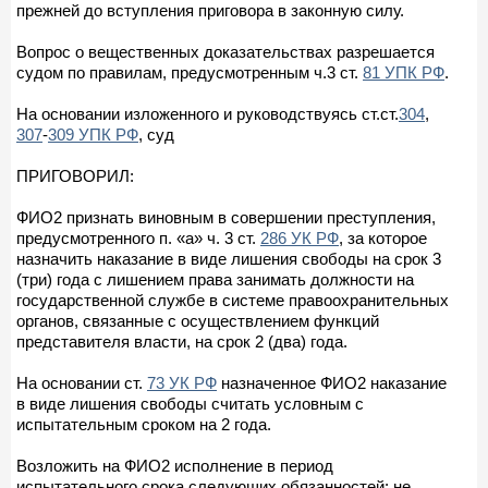
прежней до вступления приговора в законную силу.
Вопрос о вещественных доказательствах разрешается
судом по правилам, предусмотренным ч.3 ст.
81 УПК РФ
.
На основании изложенного и руководствуясь ст.ст.
304
,
307
-
309 УПК РФ
, суд
ПРИГОВОРИЛ:
ФИО2 признать виновным в совершении преступления,
предусмотренного п. «а» ч. 3 ст.
286 УК РФ
, за которое
назначить наказание в виде лишения свободы на срок 3
(три) года с лишением права занимать должности на
государственной службе в системе правоохранительных
органов, связанные с осуществлением функций
представителя власти, на срок 2 (два) года.
На основании ст.
73 УК РФ
назначенное ФИО2 наказание
в виде лишения свободы считать условным с
испытательным сроком на 2 года.
Возложить на ФИО2 исполнение в период
испытательного срока следующих обязанностей: не