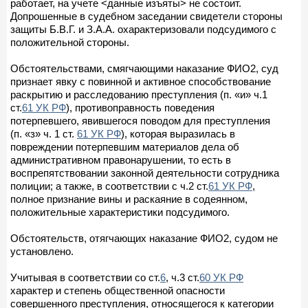
работает, на учете <данные изъяты> не состоит.
Допрошенные в судебном заседании свидетели стороны
защиты Б.В.Г. и З.А.А. охарактеризовали подсудимого с
положительной стороны.
Обстоятельствами, смягчающими наказание ФИО2, суд
признает явку с повинной и активное способствование
раскрытию и расследованию преступления (п. «и» ч.1
ст.
61 УК РФ
), противоправность поведения
потерпевшего, явившегося поводом для преступления
(п. «з» ч. 1 ст.
61 УК РФ
), которая выразилась в
повреждении потерпевшим материалов дела об
административном правонарушении, то есть в
воспрепятствовании законной деятельности сотрудника
полиции; а также, в соответствии с ч.2 ст.
61 УК РФ
,
полное признание вины и раскаяние в содеянном,
положительные характеристики подсудимого.
Обстоятельств, отягчающих наказание ФИО2, судом не
установлено.
Учитывая в соответствии со ст.
6
, ч.3 ст.
60 УК РФ
характер и степень общественной опасности
совершенного преступления, относящегося к категории