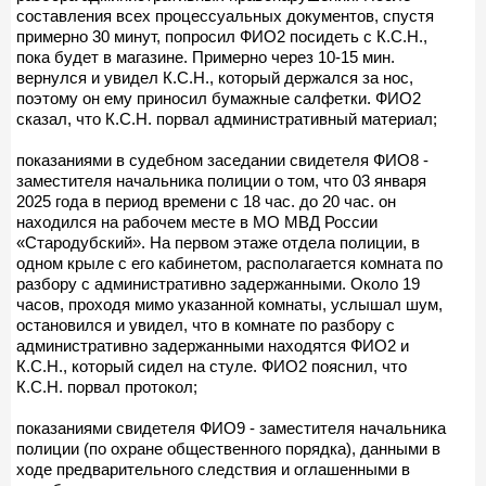
составления всех процессуальных документов, спустя
примерно 30 минут, попросил ФИО2 посидеть с К.С.Н.,
пока будет в магазине. Примерно через 10-15 мин.
вернулся и увидел К.С.Н., который держался за нос,
поэтому он ему приносил бумажные салфетки. ФИО2
сказал, что К.С.Н. порвал административный материал;
показаниями в судебном заседании свидетеля ФИО8 -
заместителя начальника полиции о том, что 03 января
2025 года в период времени с 18 час. до 20 час. он
находился на рабочем месте в МО МВД России
«Стародубский». На первом этаже отдела полиции, в
одном крыле с его кабинетом, располагается комната по
разбору с административно задержанными. Около 19
часов, проходя мимо указанной комнаты, услышал шум,
остановился и увидел, что в комнате по разбору с
административно задержанными находятся ФИО2 и
К.С.Н., который сидел на стуле. ФИО2 пояснил, что
К.С.Н. порвал протокол;
показаниями свидетеля ФИО9 - заместителя начальника
полиции (по охране общественного порядка), данными в
ходе предварительного следствия и оглашенными в