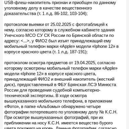
USB-флеш-накопитель признан и приобщен по данному
уголовному делу в качестве вещественного
доказательства (т. 1 л.д. 86-102, 103-104);
протоколом выемки от 25.02.2025 с фототаблицей к
нему, согласно которому в служебном кабинете здания
Унечского МСО СУ СК России по Брянской области по
адресу: <...>, у ФИО2 был изъят принадлежащий ему
мобильный телефон марки «Apple» модели «Iphone 12» в
корпусе красного цвета (т. 1 л.д. 187-191);
протоколом осмотра предметов от 19.04.2025, согласно
которому осмотрены мобильный телефон марки «Apple»
модели «Iphone 12» в корпусе красного цвета,
принадлежащий ФИО2 и внешний накопитель (жесткий
диск), предоставленный в ФБУ Брянская ЛСЭ Минюста
России для проведения судебной компьютерно-
технической экспертизы. В ходе осмотра
вышеуказанного мобильного телефона, в приложении
«Фото», в папке «Альбомы» обнаружено четыре
фотографии потерпевшего по уголовному делу № К.С.Н.
При осмотре вышеуказанных фотографий, при их
приближении на носу К.С.Н. имеется вещество бурого
цвета похожего на кровь. Данные фотографии, согласно