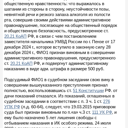
общественную нравственность: что выражалось в
шатании из стороны в сторону, неустойчивости позы,
невнятной речи и резкого запаха алкоголя из полости
рта, совершив своими действиями административное
правонарушение, посягающее на общественный порядок
и общественную безопасность, предусмотренное ст.
20.21 КоАП
РФ, в связи с чем постановлением
заместителя начальника УМВД России по г. Пензе от 17
декабря 2024 г., которое вступило в законную силу 28
декабря 2024 г., ФИО1 признан виновным в совершении
административного правонарушения, предусмотренного
ст.
20.21 КоАП
РФ, и подвергнут административному
наказанию в виде адм. штрафа в размере 500 руб.
Подсудимый ФИО1 в судебном заседании свою вину в
совершении вышеуказанного преступления признал
полностью, воспользовавшись ст.
51 Конституции
РФ. от
дачи показаний отказался. Из показаний, оглашенных в
судебном заседании в соответствии с п. 3 ч. 1 ст.
276
УПК РФ
(л.д. 60-64), следует, что 19.03.2015 приговором
суда был признан виновным по п.«а» ч.3 ст.
111 УК РФ
, и
ему было назначено 5 лет лишения свободы с
отбыванием наказания в ИК особого режима. 24 июля