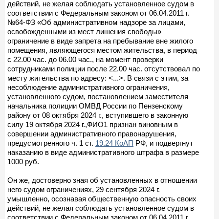
действий, не желая соблюдать установленное судом в
соответствии с Федеральным законом от 06.04.2011 г.
№64-ФЗ «Об административном надзоре за лицами,
освобожденными из мест лишения свободы»
ограничение в виде запрета на пребывание вне жилого
помещения, являющегося местом жительства, в период
с 22.00 час. до 06.00 час., на момент проверки
сотрудниками полиции после 22.00 час. отсутствовал по
месту жительства по адресу: <...>. В связи с этим, за
несоблюдение административного ограничения,
установленного судом, постановлением заместителя
начальника полиции ОМВД России по Пензенскому
району от 08 октября 2024 г., вступившего в законную
силу 19 октября 2024 г.,ФИО1 признан виновным в
совершении административного правонарушения,
предусмотренного ч. 1 ст.
19.24 КоАП
РФ, и подвергнут
наказанию в виде административного штрафа в размере
1000 руб.
Он же, достоверно зная об установленных в отношении
него судом ограничениях, 29 сентября 2024 г.
умышленно, осознавая общественную опасность своих
действий, не желая соблюдать установленное судом в
соответствии с Федеральным законом от 06.04.2011 г.