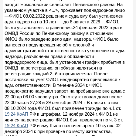
входит Ермоловский сельсовет Пензенского района. На
указанном участке в <...>, проживает поднадзорное лицо
—ФИО1 08.02.2022 решением суда ему был установлен
адм. надзор на на 10 лет — до 6 августа 2029 г.. ФИО1
были установлены ограничения.24 февраля 2022 года в
ОМВД России по Пензенскому району в отношении
ФИО1 было заведено дело адм. надзора. ФИО1 было
вынесено предупреждение об уголовной и
административной ответственности за уклонение от адм.
надзора, разъяснены права и обязанности
поднадзорного лица, был установлен график прибытия в
ОМВД на регистрацию, он обязан являться на
регистрацию каждый 2 -й вторник месяца. После
постановки на учёт ФИО1 неоднократно привлекался к
адм. ответственности. В течение 2024 г. ФИО1
неоднократно нарушал запрет на пребывание вне дома с
22:00 до 06.00 часов утра. Он отсутствовал дома после
22:00 часов 27,28 и 29 сентября 2024 г. В связи с этим
08.10.2024 года ФИО1 был привлечен трижды по ч.1 ст.
19.24 КоАП
РФ к штрафам. 12 ноября 2024 г. ФИО1 не
явился на регистрацию. ФИО1 был привлечен по ч. 3 ст.
19.24 КоАП
РФ и ему было назначен арест 10 суток. 02
декабря 2024 г. при проверке по месту жительства,