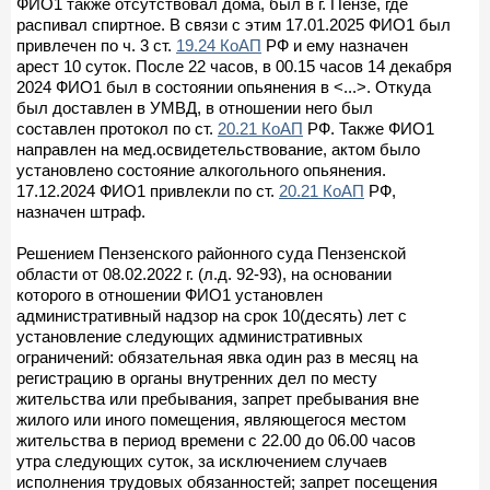
ФИО1 также отсутствовал дома, был в г. Пензе, где
распивал спиртное. В связи с этим 17.01.2025 ФИО1 был
привлечен по ч. 3 ст.
19.24 КоАП
РФ и ему назначен
арест 10 суток. После 22 часов, в 00.15 часов 14 декабря
2024 ФИО1 был в состоянии опьянения в <...>. Откуда
был доставлен в УМВД, в отношении него был
составлен протокол по ст.
20.21 КоАП
РФ. Также ФИО1
направлен на мед.освидетельствование, актом было
установлено состояние алкогольного опьянения.
17.12.2024 ФИО1 привлекли по ст.
20.21 КоАП
РФ,
назначен штраф.
Решением Пензенского районного суда Пензенской
области от 08.02.2022 г. (л.д. 92-93), на основании
которого в отношении ФИО1 установлен
административный надзор на срок 10(десять) лет с
установление следующих административных
ограничений: обязательная явка один раз в месяц на
регистрацию в органы внутренних дел по месту
жительства или пребывания, запрет пребывания вне
жилого или иного помещения, являющегося местом
жительства в период времени с 22.00 до 06.00 часов
утра следующих суток, за исключением случаев
исполнения трудовых обязанностей; запрет посещения