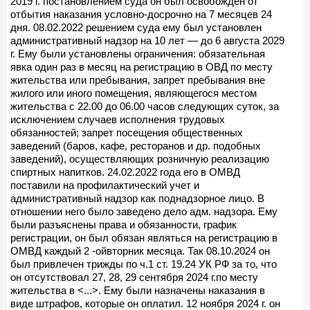
2019 г. постановлением суда он был освобожден от
отбытия наказания условно-досрочно на 7 месяцев 24
дня. 08.02.2022 решением суда ему был установлен
административный надзор на 10 лет — до 6 августа 2029
г. Ему были установлены ограничения: обязательная
явка один раз в месяц на регистрацию в ОВД по месту
жительства или пребывания, запрет пребывания вне
жилого или иного помещения, являющегося местом
жительства с 22.00 до 06.00 часов следующих суток, за
исключением случаев исполнения трудовых
обязанностей; запрет посещения общественных
заведений (баров, кафе, ресторанов и др. подобных
заведений), осуществляющих розничную реализацию
спиртных напитков. 24.02.2022 года его в ОМВД
поставили на профилактический учет и
административный надзор как поднадзорное лицо. В
отношении него было заведено дело адм. надзора. Ему
были разъяснены права и обязанности, график
регистрации, он был обязан являться на регистрацию в
ОМВД каждый 2 -ойвторник месяца. Так 08.10.2024 он
был привлечен трижды по ч.1 ст. 19.24 УК РФ за то, что
он отсутствовал 27, 28, 29 сентября 2024 г.по месту
жительства в <...>. Ему были назначены наказания в
виде штрафов, которые он оплатил. 12 ноября 2024 г. он