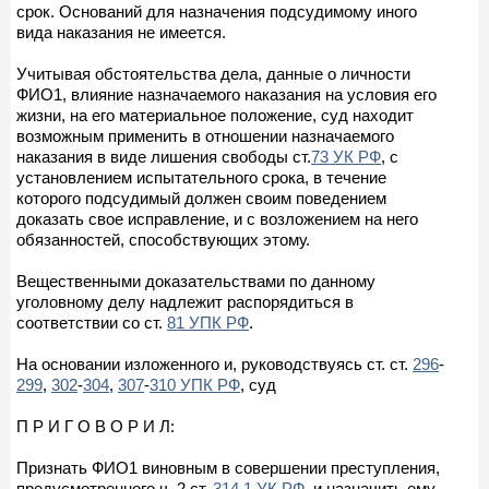
срок. Оснований для назначения подсудимому иного
вида наказания не имеется.
Учитывая обстоятельства дела, данные о личности
ФИО1, влияние назначаемого наказания на условия его
жизни, на его материальное положение, суд находит
возможным применить в отношении назначаемого
наказания в виде лишения свободы ст.
73 УК РФ
, с
установлением испытательного срока, в течение
которого подсудимый должен своим поведением
доказать свое исправление, и с возложением на него
обязанностей, способствующих этому.
Вещественными доказательствами по данному
уголовному делу надлежит распорядиться в
соответствии со ст.
81 УПК РФ
.
На основании изложенного и, руководствуясь ст. ст.
296
-
299
,
302
-
304
,
307
-
310 УПК РФ
, суд
П Р И Г О В О Р И Л:
Признать ФИО1 виновным в совершении преступления,
предусмотренного ч. 2 ст.
314.1 УК РФ
, и назначить ему