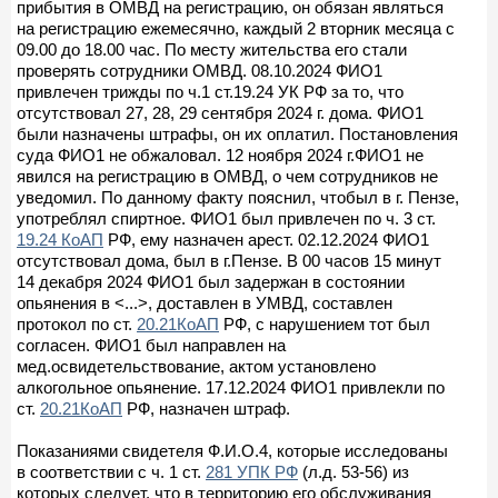
прибытия в ОМВД на регистрацию, он обязан являться
на регистрацию ежемесячно, каждый 2 вторник месяца с
09.00 до 18.00 час. По месту жительства его стали
проверять сотрудники ОМВД. 08.10.2024 ФИО1
привлечен трижды по ч.1 ст.19.24 УК РФ за то, что
отсутствовал 27, 28, 29 сентября 2024 г. дома. ФИО1
были назначены штрафы, он их оплатил. Постановления
суда ФИО1 не обжаловал. 12 ноября 2024 г.ФИО1 не
явился на регистрацию в ОМВД, о чем сотрудников не
уведомил. По данному факту пояснил, чтобыл в г. Пензе,
употреблял спиртное. ФИО1 был привлечен по ч. 3 ст.
19.24 КоАП
РФ, ему назначен арест. 02.12.2024 ФИО1
отсутствовал дома, был в г.Пензе. В 00 часов 15 минут
14 декабря 2024 ФИО1 был задержан в состоянии
опьянения в <...>, доставлен в УМВД, составлен
протокол по ст.
20.21КоАП
РФ, с нарушением тот был
согласен. ФИО1 был направлен на
мед.освидетельствование, актом установлено
алкогольное опьянение. 17.12.2024 ФИО1 привлекли по
ст.
20.21КоАП
РФ, назначен штраф.
Показаниями свидетеля Ф.И.О.4, которые исследованы
в соответствии с ч. 1 ст.
281 УПК РФ
(л.д. 53-56) из
которых следует, что в территорию его обслуживания