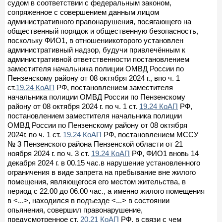
судом в соответствии с федеральным законом,
сопряженное с совершением данным лицом
административного правонарушения, посягающего на
общественный порядок и общественную безопасность,
поскольку ФИО1, в отношениикоторого установлен
административный надзор, будучи привлечённым к
административной ответственности постановлением
заместителя начальника полиции ОМВД России по
Пензенскому району от 08 октября 2024 г., впо ч. 1
ст.
19.24 КоАП
РФ, постановлением заместителя
начальника полиции ОМВД России по Пензенскому
району от 08 октября 2024 г. по ч. 1 ст.
19.24 КоАП
РФ,
постановлением заместителя начальника полиции
ОМВД России по Пензенскому району от 08 октября
2024г. по ч. 1 ст.
19.24 КоАП
РФ, постановлением МССУ
№ 3 Пензенского района Пензенской области от 21
ноября 2024 г. по ч. 3 ст.
19.24 КоАП
РФ, ФИО1 вновь 14
декабря 2024 г. в 00.15 час.в нарушение установленного
ограничения в виде запрета на пребывание вне жилого
помещения, являющегося его местом жительства, в
период с 22.00 до 06.00 час., а именно жилого помещения
в <...>, находился в подъезде <...> в состоянии
опьянения, совершил правонарушение,
предусмотренное ст.
20.21 КоАП
РФ, в связи с чем