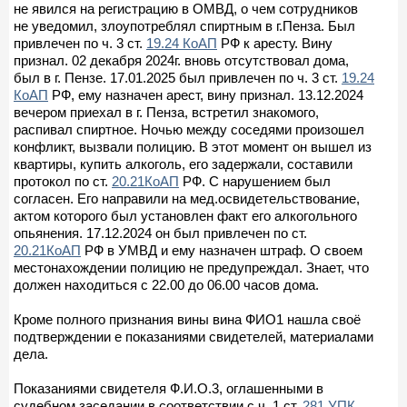
не явился на регистрацию в ОМВД, о чем сотрудников
не уведомил, злоупотреблял спиртным в г.Пенза. Был
привлечен по ч. 3 ст.
19.24 КоАП
РФ к аресту. Вину
признал. 02 декабря 2024г. вновь отсутствовал дома,
был в г. Пензе. 17.01.2025 был привлечен по ч. 3 ст.
19.24
КоАП
РФ, ему назначен арест, вину признал. 13.12.2024
вечером приехал в г. Пенза, встретил знакомого,
распивал спиртное. Ночью между соседями произошел
конфликт, вызвали полицию. В этот момент он вышел из
квартиры, купить алкоголь, его задержали, составили
протокол по ст.
20.21КоАП
РФ. С нарушением был
согласен. Его направили на мед.освидетельствование,
актом которого был установлен факт его алкогольного
опьянения. 17.12.2024 он был привлечен по ст.
20.21КоАП
РФ в УМВД и ему назначен штраф. О своем
местонахождении полицию не предупреждал. Знает, что
должен находиться с 22.00 до 06.00 часов дома.
Кроме полного признания вины вина ФИО1 нашла своё
подтверждении е показаниями свидетелей, материалами
дела.
Показаниями свидетеля Ф.И.О.3, оглашенными в
судебном заседании в соответствии с ч. 1 ст.
281 УПК