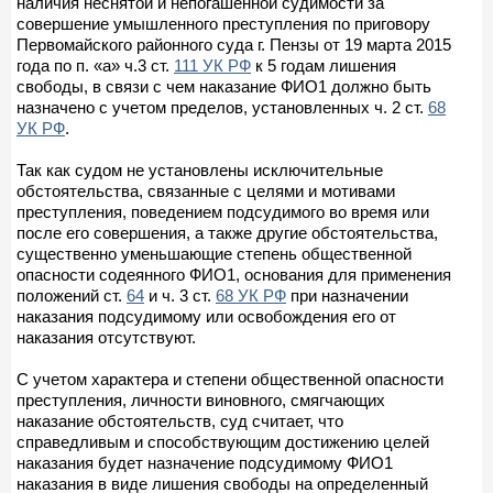
наличия неснятой и непогашенной судимости за
совершение умышленного преступления по приговору
Первомайского районного суда г. Пензы от 19 марта 2015
года по п. «а» ч.3 ст.
111 УК РФ
к 5 годам лишения
свободы, в связи с чем наказание ФИО1 должно быть
назначено с учетом пределов, установленных ч. 2 ст.
68
УК РФ
.
Так как судом не установлены исключительные
обстоятельства, связанные с целями и мотивами
преступления, поведением подсудимого во время или
после его совершения, а также другие обстоятельства,
существенно уменьшающие степень общественной
опасности содеянного ФИО1, основания для применения
положений ст.
64
и ч. 3 ст.
68 УК РФ
при назначении
наказания подсудимому или освобождения его от
наказания отсутствуют.
С учетом характера и степени общественной опасности
преступления, личности виновного, смягчающих
наказание обстоятельств, суд считает, что
справедливым и способствующим достижению целей
наказания будет назначение подсудимому ФИО1
наказания в виде лишения свободы на определенный