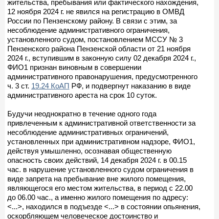
жительства, пребывания или фактического нахождения,
12 ноября 2024 г. не явился на регистрацию в ОМВД
России по Пензенскому району. В связи с этим, за
несоблюдение административного ограничения,
установленного судом, постановлением МССУ № 3
Пензенского района Пензенской области от 21 ноября
2024 г., вступившим в законную силу 02 декабря 2024 г.,
ФИО1 признан виновным в совершении
административного правонарушения, предусмотренного
ч. 3 ст.
19.24 КоАП
РФ, и подвергнут наказанию в виде
административного ареста на срок 10 суток.
Будучи неоднократно в течение одного года
привлеченным к административной ответственности за
несоблюдение административных ограничений,
установленных при административном надзоре, ФИО1,
действуя умышленно, осознавая общественную
опасность своих действий, 14 декабря 2024 г. в 00.15
час. в нарушение установленного судом ограничения в
виде запрета на пребывание вне жилого помещения,
являющегося его местом жительства, в период с 22.00
до 06.00 час., а именно жилого помещения по адресу:
<...>, находился в подъезде <...> в состоянии опьянения,
оскорбляющем человеческое достоинство и