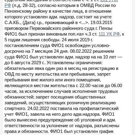
РФ
(л.д. 28-32), согласно которым в ОМВД России по
Пензенскому району в качестве лица, в отношении
которого установлен адм. надзор, состоит на учете
С.А.КБ., (Дата) г.р., проживающий в <...>. 19.03.2015
приговором Первомайского районного суда г. Пензы
ФИО1 был признан виновным поп.«а» ч.3 ст.
111 УК РФ
, к
5 годам лишения свободы. 24 июля 2019 г.
постановлением суда ФИО1 освобожден условно-
досрочно на 7 месяцев 24 дня. 08.02.2022 решением
суда ФИО1 был установлен адм. надзор на на 10 лет —
до 6 августа 2029 г.. Установлены ограничения:
обязательная явка один раз в месяц на регистрацию в
ОВД по месту жительства или пребывания, запрет
пребывания вне жилого или иного помещения,
являющегося местом жительства с 22.00 часов до 06.00
часов, за исключением случаев исполнения трудовых
обязанностей; запрет посещения общественных
заведений, осуществляющих розничную реализацию
спиртного. 24.02.2022 поставила на профилактический
учет ФИО1, завела на него дело адм.надзора. ФИО1
было вынесено предупреждение об уголовной и адм.
ответственности за уклонение от надзора, разъяснены
права и обязанности. ФИО1 был установлен график