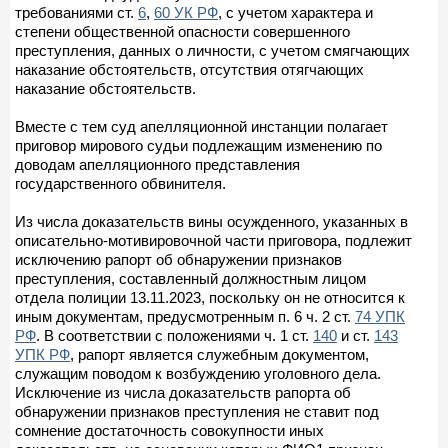
требованиями ст.
6
,
60 УК РФ
, с учетом характера и
степени общественной опасности совершенного
преступления, данных о личности, с учетом смягчающих
наказание обстоятельств, отсутствия отягчающих
наказание обстоятельств.
Вместе с тем суд апелляционной инстанции полагает
приговор мирового судьи подлежащим изменению по
доводам апелляционного представления
государственного обвинителя.
Из числа доказательств вины осужденного, указанных в
описательно-мотивировочной части приговора, подлежит
исключению рапорт об обнаружении признаков
преступления, составленный должностным лицом
отдела полиции 13.11.2023, поскольку он не относится к
иным документам, предусмотренным п. 6 ч. 2 ст.
74 УПК
РФ
. В соответствии с положениями ч. 1 ст.
140
и ст.
143
УПК РФ
, рапорт является служебным документом,
служащим поводом к возбуждению уголовного дела.
Исключение из числа доказательств рапорта об
обнаружении признаков преступления не ставит под
сомнение достаточность совокупности иных