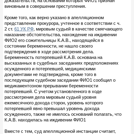
доказательств, на основании которых ФИО1 признан
виновным в совершении преступления.
Кроме того, как верно указано в апелляционном
представлении прокурора, учтенное в соответствии с ч.
2 ст.
61 УК РФ
, мировым судьей в качестве смягчающего
наказание обстоятельства, нахождение на иждивении
ФИО2 его сожительницы К.А.В., находящейся в
состоянии беременности, не нашло своего
подтверждения в ходе рассмотрения дела.
Беременность потерпевшей К.А.В. основана на
высказанных в судебных заседаниях предположениях
осужденного и потерпевшей, медицинскими
документами не подтверждена, кроме того в
последующем судебном заседании ФИО1 сообщил о
медикаментозном прерывании беременности
потерпевшей. С учетом установленного в ходе
рассмотрения дела мировым судьей уровня
ежемесячного дохода сторон, уровень которого
потерпевшей явно превышал уровень дохода
осужденного, также не имелось оснований полагать, что
К.А.В. находилась на иждивении ФИО1
Вместе с тем, суд апелляционной инстанции считает,