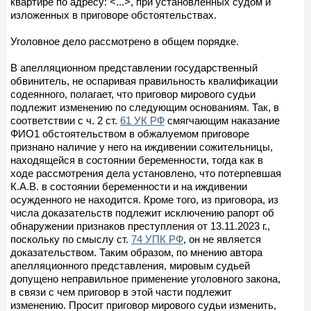
квартире по адресу: <...>, при установленных судом и
изложенных в приговоре обстоятельствах.
Уголовное дело рассмотрено в общем порядке.
В апелляционном представлении государственный
обвинитель, не оспаривая правильность квалификации
содеянного, полагает, что приговор мирового судьи
подлежит изменению по следующим основаниям. Так, в
соответствии с ч. 2 ст.
61 УК РФ
смягчающим наказание
ФИО1 обстоятельством в обжалуемом приговоре
признано наличие у него на иждивении сожительницы,
находящейся в состоянии беременности, тогда как в
ходе рассмотрения дела установлено, что потерпевшая
К.А.В. в состоянии беременности и на иждивении
осужденного не находится. Кроме того, из приговора, из
числа доказательств подлежит исключению рапорт об
обнаружении признаков преступления от 13.11.2023 г.,
поскольку по смыслу ст.
74 УПК РФ
, он не является
доказательством. Таким образом, по мнению автора
апелляционного представления, мировым судьей
допущено неправильное применение уголовного закона,
в связи с чем приговор в этой части подлежит
изменению. Просит приговор мирового судьи изменить,