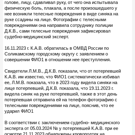
голове, лицу, сдавливал руку, от чего она испытывала
физическую боль, плакала, а после произошедшего у
нее возникли телесные повреждения в виде синяка на
руке ссадины на лице. Фотографии с телесными
повреждениями она направила сотруднику полиции
Д.К.В., сами телесные повреждения зафиксировал
судебно-медицинский эксперт.
16.11.2023 г. К.А.В. обратилась в ОМВД России по
Соликамскому городскому округу с заявлением о
совершении ФИО1 в отношении нее преступления.
Свидетели Л.М.В., Д.К.В. показали, что от потерпевшей
К.А.В. им известно, что ФИО1 систематически избивал
ее, Л.М.В. показала, что в 2023 году видела синяки на
лице потерпевшей, Д.К.В. показала, что 19.11.2023 г.
видела синяк на руке потерпевшей, также в этот день
потерпевшая отправила ей на телефон фотографию с
телесными повреждениями на лице, пояснив, что ее
ударил ФИО1
В соответствии с заключением судебно- медицинского
эксперта от 05.03.2024 № у потерпевшей К.А.В. при ее
осмотре 21.11.2023 обнаружены кровоподтек на