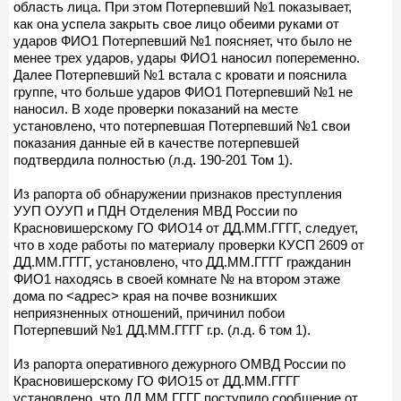
область лица. При этом Потерпевший №1 показывает,
как она успела закрыть свое лицо обеими руками от
ударов ФИО1 Потерпевший №1 поясняет, что было не
менее трех ударов, удары ФИО1 наносил попеременно.
Далее Потерпевший №1 встала с кровати и пояснила
группе, что больше ударов ФИО1 Потерпевший №1 не
наносил. В ходе проверки показаний на месте
установлено, что потерпевшая Потерпевший №1 свои
показания данные ей в качестве потерпевшей
подтвердила полностью (л.д. 190-201 Том 1).
Из рапорта об обнаружении признаков преступления
УУП ОУУП и ПДН Отделения МВД России по
Красновишерскому ГО ФИО14 от ДД.ММ.ГГГГ, следует,
что в ходе работы по материалу проверки КУСП 2609 от
ДД.ММ.ГГГГ, установлено, что ДД.ММ.ГГГГ гражданин
ФИО1 находясь в своей комнате № на втором этаже
дома по <адрес> края на почве возникших
неприязненных отношений, причинил побои
Потерпевший №1 ДД.ММ.ГГГГ г.р. (л.д. 6 том 1).
Из рапорта оперативного дежурного ОМВД России по
Красновишерскому ГО ФИО15 от ДД.ММ.ГГГГ
установлено, что ДД.ММ.ГГГГ поступило сообщение от