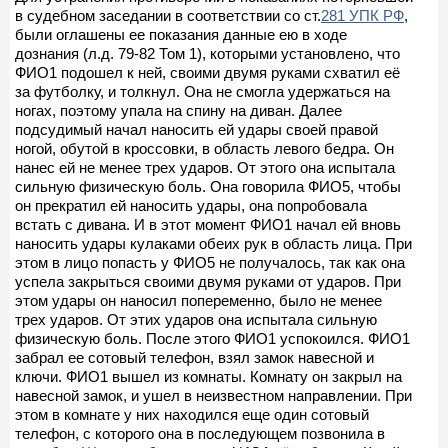
в судебном заседании в соответствии со ст.
281 УПК РФ
,
были оглашены ее показания данные ею в ходе
дознания (л.д. 79-82 Том 1), которыми установлено, что
ФИО1 подошел к ней, своими двумя руками схватил её
за футболку, и толкнул. Она не смогла удержаться на
ногах, поэтому упала на спину на диван. Далее
подсудимый начал наносить ей удары своей правой
ногой, обутой в кроссовки, в область левого бедра. Он
нанес ей не менее трех ударов. От этого она испытала
сильную физическую боль. Она говорила ФИО5, чтобы
он прекратил ей наносить удары, она попробовала
встать с дивана. И в этот момент ФИО1 начал ей вновь
наносить удары кулаками обеих рук в область лица. При
этом в лицо попасть у ФИО5 не получалось, так как она
успела закрыться своими двумя руками от ударов. При
этом удары он наносил попеременно, было не менее
трех ударов. От этих ударов она испытала сильную
физическую боль. После этого ФИО1 успокоился. ФИО1
забрал ее сотовый телефон, взял замок навесной и
ключи. ФИО1 вышел из комнаты. Комнату он закрыл на
навесной замок, и ушел в неизвестном направлении. При
этом в комнате у них находился еще один сотовый
телефон, с которого она в последующем позвонила в