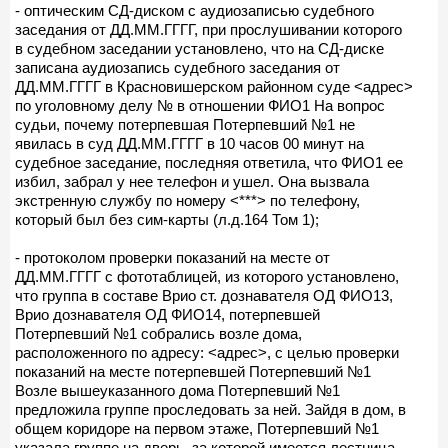
- оптическим СД-диском с аудиозаписью судебного
заседания от ДД.ММ.ГГГГ, при прослушивании которого
в судебном заседании установлено, что на СД-диске
записана аудиозапись судебного заседания от
ДД.ММ.ГГГГ в Красновишерском районном суде <адрес>
по уголовному делу № в отношении ФИО1 На вопрос
судьи, почему потерпевшая Потерпевший №1 не
явилась в суд ДД.ММ.ГГГГ в 10 часов 00 минут на
судебное заседание, последняя ответила, что ФИО1 ее
избил, забрал у нее телефон и ушел. Она вызвала
экстренную службу по номеру <***> по телефону,
который был без сим-карты (л.д.164 Том 1);
- протоколом проверки показаний на месте от
ДД.ММ.ГГГГ с фототаблицей, из которого установлено,
что группа в составе Врио ст. дознавателя ОД ФИО13,
Врио дознавателя ОД ФИО14, потерпевшей
Потерпевший №1 собрались возле дома,
расположенного по адресу: <адрес>, с целью проверки
показаний на месте потерпевшей Потерпевший №1
Возле вышеуказанного дома Потерпевший №1
предложила группе проследовать за ней. Зайдя в дом, в
общем коридоре на первом этаже, Потерпевший №1
указала группе на дверь, за которой имеется лестница,