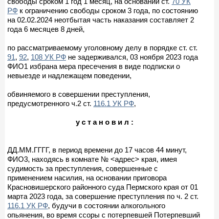
свободы сроком 1 год 1 месяц, на основании ст.
70 УК
РФ
к ограничению свободы сроком 3 года, по состоянию
на 02.02.2024 неотбытая часть наказания составляет 2
года 6 месяцев 8 дней,
по рассматриваемому уголовному делу в порядке ст. ст.
91
,
92
,
108 УК РФ
не задерживался, 03 ноября 2023 года
ФИО1 избрана мера пресечения в виде подписки о
невыезде и надлежащем поведении,
обвиняемого в совершении преступления,
предусмотренного ч.2 ст.
116.1 УК РФ
,
у с т а н о в и л :
ДД.ММ.ГГГГ, в период времени до 17 часов 44 минут,
ФИО3, находясь в комнате № <адрес> края, имея
судимость за преступления, совершенные с
применением насилия, на основании приговора
Красновишерского районного суда Пермского края от 01
марта 2023 года, за совершение преступления по ч. 2 ст.
116.1 УК РФ
, будучи в состоянии алкогольного
опьянения, во время ссоры с потерпевшей Потерпевший