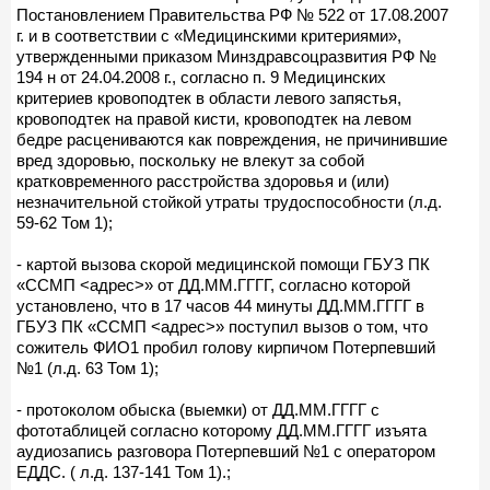
Постановлением Правительства РФ № 522 от 17.08.2007
г. и в соответствии с «Медицинскими критериями»,
утвержденными приказом Минздравсоцразвития РФ №
194 н от 24.04.2008 г., согласно п. 9 Медицинских
критериев кровоподтек в области левого запястья,
кровоподтек на правой кисти, кровоподтек на левом
бедре расцениваются как повреждения, не причинившие
вред здоровью, поскольку не влекут за собой
кратковременного расстройства здоровья и (или)
незначительной стойкой утраты трудоспособности (л.д.
59-62 Том 1);
- картой вызова скорой медицинской помощи ГБУЗ ПК
«ССМП <адрес>» от ДД.ММ.ГГГГ, согласно которой
установлено, что в 17 часов 44 минуты ДД.ММ.ГГГГ в
ГБУЗ ПК «ССМП <адрес>» поступил вызов о том, что
сожитель ФИО1 пробил голову кирпичом Потерпевший
№1 (л.д. 63 Том 1);
- протоколом обыска (выемки) от ДД.ММ.ГГГГ с
фототаблицей согласно которому ДД.ММ.ГГГГ изъята
аудиозапись разговора Потерпевший №1 с оператором
ЕДДС. ( л.д. 137-141 Том 1).;