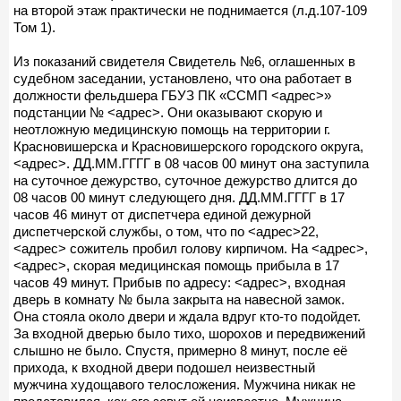
на второй этаж практически не поднимается (л.д.107-109
Том 1).
Из показаний свидетеля Свидетель №6, оглашенных в
судебном заседании, установлено, что она работает в
должности фельдшера ГБУЗ ПК «ССМП <адрес>»
подстанции № <адрес>. Они оказывают скорую и
неотложную медицинскую помощь на территории г.
Красновишерска и Красновишерского городского округа,
<адрес>. ДД.ММ.ГГГГ в 08 часов 00 минут она заступила
на суточное дежурство, суточное дежурство длится до
08 часов 00 минут следующего дня. ДД.ММ.ГГГГ в 17
часов 46 минут от диспетчера единой дежурной
диспетчерской службы, о том, что по <адрес>22,
<адрес> сожитель пробил голову кирпичом. На <адрес>,
<адрес>, скорая медицинская помощь прибыла в 17
часов 49 минут. Прибыв по адресу: <адрес>, входная
дверь в комнату № была закрыта на навесной замок.
Она стояла около двери и ждала вдруг кто-то подойдет.
За входной дверью было тихо, шорохов и передвижений
слышно не было. Спустя, примерно 8 минут, после её
прихода, к входной двери подошел неизвестный
мужчина худощавого телосложения. Мужчина никак не