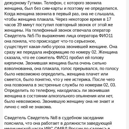
дежурному Гутман. Телефон, с которого звонила
женщина, был без сим-карты и поэтому не определился.
Когда женщина звонила в первый раз, она не слышала,
чтобы женщина плакала. Через некоторое время в 17
часов 39 минут поступил повторный звонок от этой же
женщины. На телефонный звонок отвечала оператор
Свидетель №5 По выражению лица оператора ФИО11
она поняла, что происходит что-то серьезное,
существует какая-либо угроза звонившей женщине. Она
сразу же передала информацию по номеру 02. Женщина
сказала, что ее сожитель ФИО1 пробил ей голову
кирпичом. Звонившая женщина была очень сильно
взволнованна, она плакала, голос прерывался, по голосу
было невозможно определить, женщина плачет или
смеется, было понятно, что у нее истерика. После чего
она позвонила в экстренные службы по номерам 02, 03.
Определить по телефону, находилась ли звонившая
женщина в состоянии алкогольного опьянения или нет,
было невозможно. Звонившую женщину она не знает и
лично с ней не знакома.
Свидетель Свидетель №8 в судебном заседании
пояснила, что она работает в должности заведующей
медицинской части ИВС ОМВД России по <адрес> в