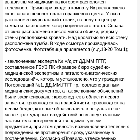
выдвижными ящиками на котором расположен
телевизор. Прямо при входе в комнату № расположено
окно занавешенного тюлью оранжевого цвета. У окна
расположен журнальный столик, на полу по центру
комнаты расположен ковер коричневого цвета. Справа
от окна расположено кресло мягкой обивки, рядом у
стены расположена кровать. Над кроватью во всю стену
расположена тумба. В ходе осмотра производилась
фотосъемка. Фототаблица прилагается (л.д.13-20 Том 1);
- заключением эксперта № м/д от ДД.ММ.ГГГГ,
составленное ГБУЗ ПК «Краевое бюро судебно-
медицинской экспертизы и паталого-анатомических
исследований», которым установлено, что у гражданки
Потерпевший №1, ДД.ММ.ГГГГ г.р., согласно данным
медицинских документов, а так же копиям объяснений
были зафиксированы: кровоподтек в области левого
запястья, кровоподтек на правой кисти, кровоподтек на
левом бедре, которые образовались в результате не
менее трех ударных воздействий по вышеуказанным
частям тела потерпевшей твердыми тупыми
предметами, при этом давность возникновения телесных
повреждений не противоречит сроку, указанному в
постановлении. Согласно «Правил», утвержденных