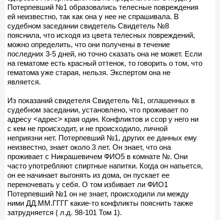
Потерпевший №1 образовались телесные повреждения
ей неизвестно, так как она у нее не спрашивала. В
судебном заседании свидетель Свидетель №8
пояснила, что исходя из цвета телесных повреждений,
можно определить, что они получены в течение
последних 3-5 дней, но точно сказать она не может. Если
на гематоме есть красный оттенок, то говорить о том, что
гематома уже старая, нельзя. Экспертом она не
является.
Из показаний свидетеля Свидетель №1, оглашенных в
судебном заседании, установлено, что проживает по
адресу <адрес> края один. Конфликтов и ссор у него ни
с кем не происходит, и не происходило, личной
неприязни нет. Потерпевший №1, других ее данных ему
неизвестно, знает около 3 лет. Он знает, что она
проживает с Никрашевичем ФИО5 в комнате №. Они
часто употребляют спиртные напитки. Когда он напьется,
он ее начинает выгонять из дома, он пускает ее
переночевать у себя. О том избивает ли ФИО1
Потерпевший №1 он не знает, происходили ли между
ними ДД.ММ.ГГГГ какие-то конфликты пояснить также
затрудняется ( л.д. 98-101 Том 1).