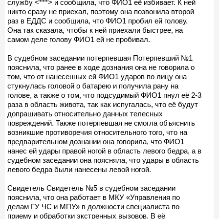
службу <***> и сообщила, что ФИО1 её избивает. К ней
никто сразу не приехал, поэтому она позвонила второй
раз в ЕДДС и сообщила, что ФИО1 пробил ей голову.
Она так сказала, чтобы к ней приехали быстрее, на
самом деле голову ФИО1 ей не пробивал.
В судебном заседании потерпевшая Потерпевший №1
пояснила, что ранее в ходе дознания она не говорила о
том, что от нанесенных ей ФИО1 ударов по лицу она
стукнулась головой о батарею и получила рану на
голове, а также о том, что подсудимый ФИО1 пнул её 2-3
раза в область живота, так как испугалась, что её будут
допрашивать относительно данных телесных
повреждений. Также потерпевшая не смогла объяснить
возникшие противоречия относительного того, что на
предварительном дознании она говорила, что ФИО1
нанес ей удары правой ногой в область левого бедра, а в
судебном заседании она поясняла, что удары в область
левого бедра были нанесены левой ногой.
Свидетель Свидетель №5 в судебном заседании
пояснила, что она работает в МКУ «Управления по
делам ГУ ЧС и МПУ» в должности специалиста по
приему и обработки экстренных вызовов. В её