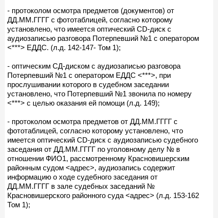
- протоколом осмотра предметов (документов) от
ДД.ММ.ГГГГ с фототаблицей, согласно которому
установлено, что имеется оптический CD-диск с
аудиозаписью разговора Потерпевший №1 с оператором
<***> ЕДДС. (л.д. 142-147- Том 1);
- оптическим СД-диском с аудиозаписью разговора
Потерпевший №1 с оператором ЕДДС <***>, при
прослушивании которого в судебном заседании
установлено, что Потерпевший №1 звонила по номеру
<***> с целью оказания ей помощи (л.д. 149);
- протоколом осмотра предметов от ДД.ММ.ГГГГ с
фототаблицей, согласно которому установлено, что
имеется оптический CD-диск с аудиозаписью судебного
заседания от ДД.ММ.ГГГГ по уголовному делу № в
отношении ФИО1, рассмотренному Красновишерским
районным судом <адрес>, аудиозапись содержит
информацию о ходе судебного заседания от
ДД.ММ.ГГГГ в зале судебных заседаний №
Красновишерского районного суда <адрес> (л.д. 153-162
Том 1);