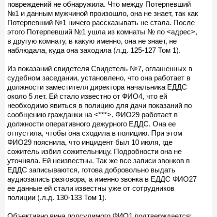
повреждений не обнаружила. Что между Потерпевший
№1 и данным мужчиной произошло, она не знает, так как
Потерпевший №1 ничего рассказывать не стала. После
этого Потерпевший №1 ушла из комнаты № по <адрес>,
в другую комнату, в какую именно, она не знает, не
наблюдала, куда она заходила (л.д. 125-127 Том 1).
Из показаний свидетеля Свидетель №7, оглашенных в
судебном заседании, установлено, что она работает в
должности заместителя директора начальника ЕДДС
около 5 лет. Ей стало известно от ФИО4, что ей
необходимо явиться в полицию для дачи показаний по
сообщению гражданки на <***>. ФИО29 работает в
должности оперативного дежурного ЕДДС. Она ее
отпустила, чтобы она сходила в полицию. При этом
ФИО29 пояснила, что инцидент был 10 июля, где
сожитель избил сожительницу. Подробности она не
уточняла. Ей неизвестны. Так же все записи звонков в
ЕДДС записываются, готова добровольно выдать
аудиозапись разговора, а именно звонка в ЕДДС ФИО27
ее данные ей стали известны уже от сотрудников
полиции (.л.д. 130-133 Том 1).
Объективно вина подсудимого ФИО1 подтверждается: