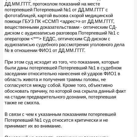
ДД.ММ.ГГГГ, протоколом показаний на месте
потерпевшей Потерпевший №1 от ДД.ММ.ГГГГ с
фототаблицей, картой вызова скорой медицинской
помощи ГБУЗ ПК «ССМП <адрес>» от ДД.ММ.ГГГГ,
вещественными доказательствами - оптическим СД-
диском с аудиозаписью разговора Потерпевший №1 с
оператором <***> ЕДДС, оптическим СД-диском с
аудиозаписью судебного рассмотрения уголовного дела
№ в отношении ФИО1 от ДД.ММ.ГГГГ.
При этом суд исходит из того, что показания, которые
были даны потерпевшей Потерпевший №1 в судебном
заседании относительно нанесения ей ударов ФИО1 в
область живота и получения травмы головы, не
согласуются между собой. Кроме того, объективно
обосновать причину, по которой она скрыла данный факт
на стадии предварительного дознания, потерпевшая
также не смогла.
В связи с чем к указанным показаниям потерпевшей
Потерпевший №1 суд относится критически и не
принимает их во внимание.