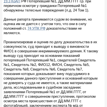
19.3 КоАП
РФ Потерпевший №1, ДД.ММ.ГГГГ г.р. при
первичном осмотре у гражданки Потерпевший №1
обнаружены телесные повреждения (л.д. 24 Том 1).
Данные рапорта принимаются судом во внимание, но
оценка им не дается с учетом того, что они в силу
положений ст.
74 УПК РФ
доказательствами не
являются.
Проанализировав и оценив по делу доказательства в их
совокупности, суд приходит к выводу о виновности
ФИО1 в совершении инкриминируемого деяния. К такому
выводу суд приходит на основании показаний
потерпевшей Потерпевший №1, свидетелей Свидетель
№1, Свидетель №2, ФИО12, ФИО4, Свидетель №5,
Свидетель №8, Свидетель №6, Свидетель №7,
показания которых доказывают вину подсудимого в
совершении данного преступления и оснований которым
не доверять у суда не имеется, а также материалами
дела, исследованными в судебном заседании:
заявлениями Потерпевший №1 от ДД.ММ.ГГГГ, от
ДД.ММ.ГГГГ о совершенном преступлении, протоколом
осмотра места происшествия от ДД.ММ.ГГГГ с
фототаблицей, заключением эксперта № м/д от