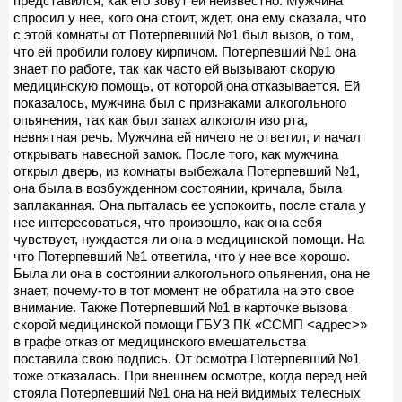
представился, как его зовут ей неизвестно. Мужчина
спросил у нее, кого она стоит, ждет, она ему сказала, что
с этой комнаты от Потерпевший №1 был вызов, о том,
что ей пробили голову кирпичом. Потерпевший №1 она
знает по работе, так как часто ей вызывают скорую
медицинскую помощь, от которой она отказывается. Ей
показалось, мужчина был с признаками алкогольного
опьянения, так как был запах алкоголя изо рта,
невнятная речь. Мужчина ей ничего не ответил, и начал
открывать навесной замок. После того, как мужчина
открыл дверь, из комнаты выбежала Потерпевший №1,
она была в возбужденном состоянии, кричала, была
заплаканная. Она пыталась ее успокоить, после стала у
нее интересоваться, что произошло, как она себя
чувствует, нуждается ли она в медицинской помощи. На
что Потерпевший №1 ответила, что у нее все хорошо.
Была ли она в состоянии алкогольного опьянения, она не
знает, почему-то в тот момент не обратила на это свое
внимание. Также Потерпевший №1 в карточке вызова
скорой медицинской помощи ГБУЗ ПК «ССМП <адрес>»
в графе отказ от медицинского вмешательства
поставила свою подпись. От осмотра Потерпевший №1
тоже отказалась. При внешнем осмотре, когда перед ней
стояла Потерпевший №1 она на ней видимых телесных