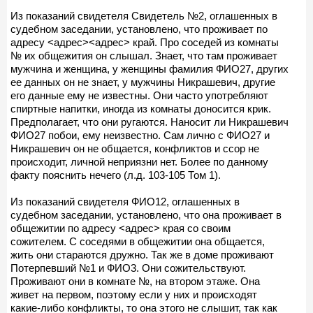
Из показаний свидетеля Свидетель №2, оглашенных в
судебном заседании, установлено, что проживает по
адресу <адрес><адрес> край. Про соседей из комнаты
№ их общежития он слышал. Знает, что там проживает
мужчина и женщина, у женщины фамилия ФИО27, других
ее данных он не знает, у мужчины Никрашевич, другие
его данные ему не известны. Они часто употребляют
спиртные напитки, иногда из комнаты доносится крик.
Предполагает, что они ругаются. Наносит ли Никрашевич
ФИО27 побои, ему неизвестно. Сам лично с ФИО27 и
Никрашевич он не общается, конфликтов и ссор не
происходит, личной неприязни нет. Более по данному
факту пояснить нечего (л.д. 103-105 Том 1).
Из показаний свидетеля ФИО12, оглашенных в
судебном заседании, установлено, что она проживает в
общежитии по адресу <адрес> края со своим
сожителем. С соседями в общежитии она общается,
жить они стараются дружно. Так же в доме проживают
Потерпевший №1 и ФИО3. Они сожительствуют.
Проживают они в комнате №, на втором этаже. Она
живет на первом, поэтому если у них и происходят
какие-либо конфликты, то она этого не слышит, так как