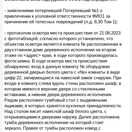
- заявлениями потерпевшей Потерпевший №1 о
привлечении к уголовной ответственности ФИО1 за
причинение ей телесных повреждений (л.д. 8,30 Том 1);
- протоколом осмотра места происшествия от 21.08.2023
с фототаблицей, согласно которого установлено, что
объектом осмотра является комната № расположенная в
двухэтажном доме деревянного исполнения на втором
этаже по <адрес> края, в ходе которого производилась
фотосъемка. В ходе осмотра места происшествия
обнаружено: вход в данную комнату № оборудован
деревянной дверью белого цвета с «№» комнаты в виде
цифр 22, запирающаяся на навесной замок снаружи. При
входе в комнату слева вдоль стены расположен шкаф, в
котором имеются верхние двери со стеклянными
вставками, а нижние двери деревянного исполнения.
Рядом расположен тумбовый стол с выдвижными
ящиками, в которых хранятся кухонные принадлежности.
Над столом висит навесной шкаф белого цвета, с
открывающимися дверками наружу. Далее расположена
тумба деревянного исполнения на которой стоит
зеркало. Правее от тумбы расположен комод с