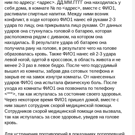
ним по адресу: <адрес>. ДД.ММ.ГГГГ она находилась у
себя дома, в комнате № по <адрес>, вместе с ФИО1,
распивали спиртные напитки. Между ними возник
конфликт, в ходе которого ФИО1 нанес ей руками 2-3
удара по лицу, она прикрывала лицо руками. От данных
ударов она стукнулась головой о батарею, которая
расположена рядом с диваном, на котором она
находилась. В результате удара об батарею она
получила рану на голове, в результате чего на голове
образовалась кровь. Также ФИО1 нанес ей 2-3 удара
левой ногой, одетой в кроссовок, в область живота и не
менее 2-3 раз в левое бедро. После чего подсудимый
вышел из комнаты, забрав два сотовых телефона и
закрыв ее на замок изнутри комнаты. От нанесенных
ударов ФИО1 она испытала физическую боль. После
ухода из комнаты ФИО1 она позвонила по телефону
<***>, так как испугалась за состояние своего здоровья.
Через некоторое время ФИО1 пришел домой, вместе с
ним зашел сотрудник скорой медицинской помощи.
Сотрудников скорой медицинской помощи она вызвала,
так как испугалась за свое здоровье, увидев на голове
кровь.
Для устранения противоречий в показаниях потерпевшей