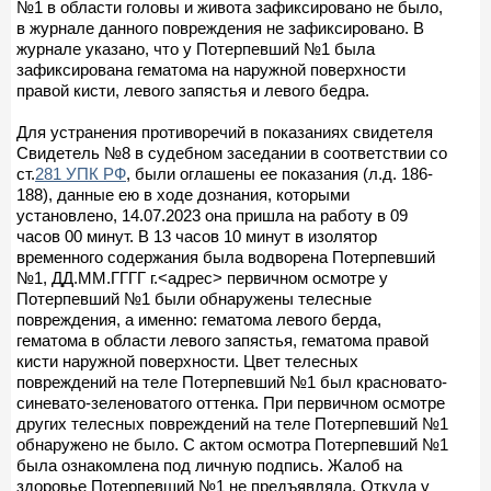
№1 в области головы и живота зафиксировано не было,
в журнале данного повреждения не зафиксировано. В
журнале указано, что у Потерпевший №1 была
зафиксирована гематома на наружной поверхности
правой кисти, левого запястья и левого бедра.
Для устранения противоречий в показаниях свидетеля
Свидетель №8 в судебном заседании в соответствии со
ст.
281 УПК РФ
, были оглашены ее показания (л.д. 186-
188), данные ею в ходе дознания, которыми
установлено, 14.07.2023 она пришла на работу в 09
часов 00 минут. В 13 часов 10 минут в изолятор
временного содержания была водворена Потерпевший
№1, ДД.ММ.ГГГГ г.<адрес> первичном осмотре у
Потерпевший №1 были обнаружены телесные
повреждения, а именно: гематома левого берда,
гематома в области левого запястья, гематома правой
кисти наружной поверхности. Цвет телесных
повреждений на теле Потерпевший №1 был красновато-
синевато-зеленоватого оттенка. При первичном осмотре
других телесных повреждений на теле Потерпевший №1
обнаружено не было. С актом осмотра Потерпевший №1
была ознакомлена под личную подпись. Жалоб на
здоровье Потерпевший №1 не предъявляла. Откуда у