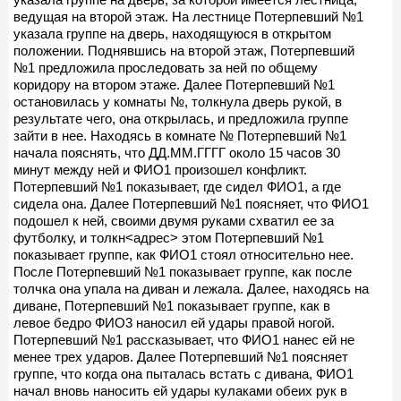
ведущая на второй этаж. На лестнице Потерпевший №1
указала группе на дверь, находящуюся в открытом
положении. Поднявшись на второй этаж, Потерпевший
№1 предложила проследовать за ней по общему
коридору на втором этаже. Далее Потерпевший №1
остановилась у комнаты №, толкнула дверь рукой, в
результате чего, она открылась, и предложила группе
зайти в нее. Находясь в комнате № Потерпевший №1
начала пояснять, что ДД.ММ.ГГГГ около 15 часов 30
минут между ней и ФИО1 произошел конфликт.
Потерпевший №1 показывает, где сидел ФИО1, а где
сидела она. Далее Потерпевший №1 поясняет, что ФИО1
подошел к ней, своими двумя руками схватил ее за
футболку, и толкн<адрес> этом Потерпевший №1
показывает группе, как ФИО1 стоял относительно нее.
После Потерпевший №1 показывает группе, как после
толчка она упала на диван и лежала. Далее, находясь на
диване, Потерпевший №1 показывает группе, как в
левое бедро ФИО3 наносил ей удары правой ногой.
Потерпевший №1 рассказывает, что ФИО1 нанес ей не
менее трех ударов. Далее Потерпевший №1 поясняет
группе, что когда она пыталась встать с дивана, ФИО1
начал вновь наносить ей удары кулаками обеих рук в