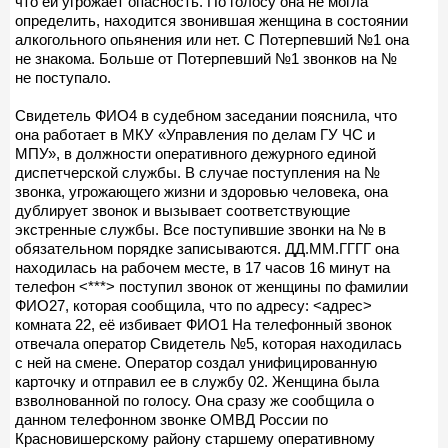
что ей угрожает опасность. По голосу она не могла
определить, находится звонившая женщина в состоянии
алкогольного опьянения или нет. С Потерпевший №1 она
не знакома. Больше от Потерпевший №1 звонков на №
не поступало.
Свидетель ФИО4 в судебном заседании пояснила, что
она работает в МКУ «Управления по делам ГУ ЧС и
МПУ», в должности оперативного дежурного единой
диспетчерской службы. В случае поступления на №
звонка, угрожающего жизни и здоровью человека, она
дублирует звонок и вызывает соответствующие
экстренные службы. Все поступившие звонки на № в
обязательном порядке записываются. ДД.ММ.ГГГГ она
находилась на рабочем месте, в 17 часов 16 минут на
телефон <***> поступил звонок от женщины по фамилии
ФИО27, которая сообщила, что по адресу: <адрес>
комната 22, её избивает ФИО1 На телефонный звонок
отвечала оператор Свидетель №5, которая находилась
с ней на смене. Оператор создал унифицированную
карточку и отправил ее в службу 02. Женщина была
взволнованной по голосу. Она сразу же сообщила о
данном телефонном звонке ОМВД России по
Красновишерскому району старшему оперативному