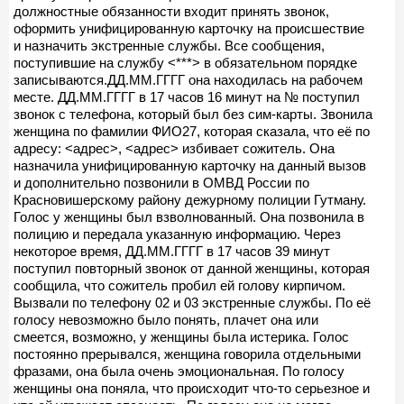
должностные обязанности входит принять звонок,
оформить унифицированную карточку на происшествие
и назначить экстренные службы. Все сообщения,
поступившие на службу <***> в обязательном порядке
записываются.ДД.ММ.ГГГГ она находилась на рабочем
месте. ДД.ММ.ГГГГ в 17 часов 16 минут на № поступил
звонок с телефона, который был без сим-карты. Звонила
женщина по фамилии ФИО27, которая сказала, что её по
адресу: <адрес>, <адрес> избивает сожитель. Она
назначила унифицированную карточку на данный вызов
и дополнительно позвонили в ОМВД России по
Красновишерскому району дежурному полиции Гутману.
Голос у женщины был взволнованный. Она позвонила в
полицию и передала указанную информацию. Через
некоторое время, ДД.ММ.ГГГГ в 17 часов 39 минут
поступил повторный звонок от данной женщины, которая
сообщила, что сожитель пробил ей голову кирпичом.
Вызвали по телефону 02 и 03 экстренные службы. По её
голосу невозможно было понять, плачет она или
смеется, возможно, у женщины была истерика. Голос
постоянно прерывался, женщина говорила отдельными
фразами, она была очень эмоциональная. По голосу
женщины она поняла, что происходит что-то серьезное и