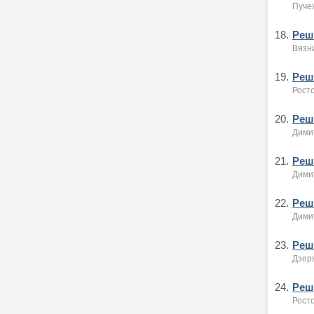
Пуче
18.
Реше
Вязни
19.
Реше
Росто
20.
Реше
Димит
21.
Реше
Димит
22.
Реше
Димит
23.
Реше
Дзерж
24.
Реше
Росто