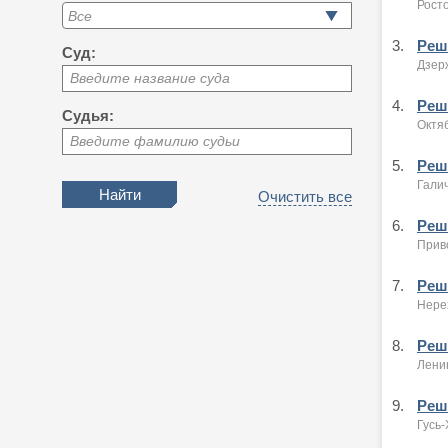
Росто
3.
Реше
Суд:
Дзерж
Введите название суда
4.
Реше
Судья:
Октяб
Введите фамилию судьи
5.
Реше
Галич
Очистить все
6.
Реше
Прив
7.
Реше
Нере
8.
Реше
Ленин
9.
Реше
Гусь-