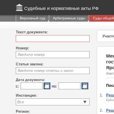
Судебные и нормативные акты РФ
Верховный суд
Арбитражные суды
Суды общей
Текст документа:
Участ
Номер:
Введите номер
Меж
гос
Статья закона:
Яро
Введите номер статьи и закон
Учас
Дата документа:
Пос
с:
по:
1.
Реше
Инстанция:
Буйск
Все
2.
Реше
Регион: