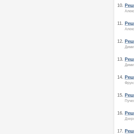
10.
Реше
Алекс
11.
Реше
Алекс
12.
Реше
Димит
13.
Реше
Димит
14.
Реше
Фрунз
15.
Реше
Пуче
16.
Реше
Дзер
17.
Реше