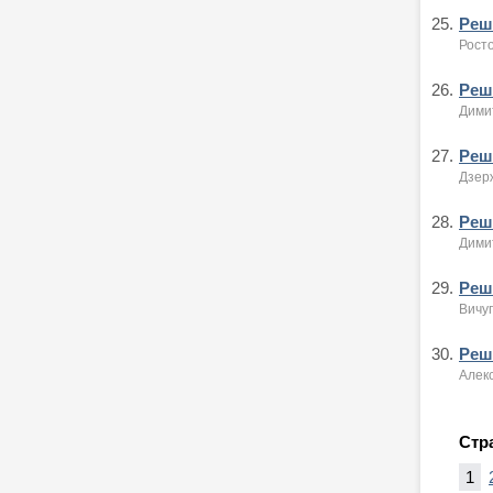
25.
Реше
Росто
26.
Реше
Димит
27.
Реше
Дзерж
28.
Реше
Димит
29.
Реше
Вичуг
30.
Реше
Алекс
Стр
1