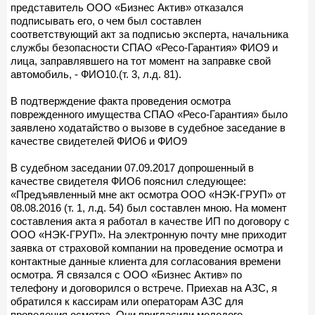
представитель ООО «Бизнес Актив» отказался
подписывать его, о чем был составлен
соответствующий акт за подписью эксперта, начальника
службы безопасности СПАО «Ресо-Гарантия» ФИО9 и
лица, заправлявшего на тот момент на заправке свой
автомобиль, - ФИО10.(т. 3, л.д. 81).
В подтверждение факта проведения осмотра
поврежденного имущества СПАО «Ресо-Гарантия» было
заявлено ходатайство о вызове в судебное заседание в
качестве свидетелей ФИО6 и ФИО9
В судебном заседании 07.09.2017 допрошенный в
качестве свидетеля ФИО6 пояснил следующее:
«Предъявленный мне акт осмотра ООО «НЭК-ГРУП» от
08.08.2016 (т. 1, л.д. 54) был составлен мною. На момент
составления акта я работал в качестве ИП по договору с
ООО «НЭК-ГРУП». На электронную почту мне приходит
заявка от страховой компании на проведение осмотра и
контактные данные клиента для согласования времени
осмотра. Я связался с ООО «Бизнес Актив» по
телефону и договорился о встрече. Приехав на АЗС, я
обратился к кассирам или операторам АЗС для
проведения осмотра. Они пригласили молодого