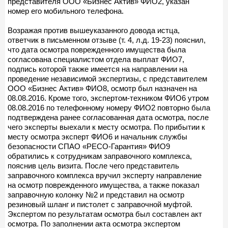
представителя ООО «Бизнес Актив» ФИО2, указан
номер его мобильного телефона.
Возражая против вышеуказанного довода истца,
ответчик в письменном отзыве (т. 4, л.д. 19-23) пояснил,
что дата осмотра поврежденного имущества была
согласована специалистом отдела выплат ФИО7,
подпись которой также имеется на направлении на
проведение независимой экспертизы, с представителем
ООО «Бизнес Актив» ФИО8, осмотр был назначен на
08.08.2016. Кроме того, экспертом-техником ФИО6 утром
08.08.2016 по телефонному номеру ФИО2 повторно была
подтверждена ранее согласованная дата осмотра, после
чего эксперты выехали к месту осмотра. По прибытии к
месту осмотра эксперт ФИО6 и начальник службы
безопасности СПАО «РЕСО-Гарантия» ФИО9
обратились к сотрудникам заправочного комплекса,
пояснив цель визита. После чего представитель
заправочного комплекса вручил эксперту направление
на осмотр поврежденного имущества, а также показал
заправочную колонку №2 и представил на осмотр
резиновый шланг и пистолет с заправочной муфтой.
Экспертом по результатам осмотра был составлен акт
осмотра. По заполнении акта осмотра экспертом