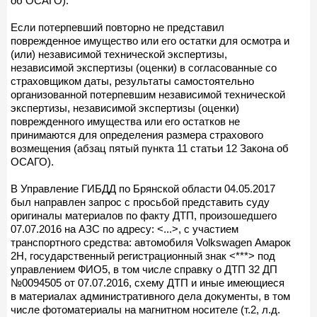
об ОСАГО).
Если потерпевший повторно не представил
поврежденное имущество или его остатки для осмотра и
(или) независимой технической экспертизы,
независимой экспертизы (оценки) в согласованные со
страховщиком даты, результаты самостоятельно
организованной потерпевшим независимой технической
экспертизы, независимой экспертизы (оценки)
поврежденного имущества или его остатков не
принимаются для определения размера страхового
возмещения (абзац пятый пункта 11 статьи 12 Закона об
ОСАГО).
В Управление ГИБДД по Брянской области 04.05.2017
был направлен запрос с просьбой представить суду
оригиналы материалов по факту ДТП, произошедшего
07.07.2016 на АЗС по адресу: <...>, с участием
транспортного средства: автомобиля Volkswagen Амарок
2Н, государственный регистрационный знак <***> под
управлением ФИО5, в том числе справку о ДТП 32 ДП
№0094505 от 07.07.2016, схему ДТП и иные имеющиеся
в материалах административного дела документы, в том
числе фотоматериалы на магнитном носителе (т.2, л.д.