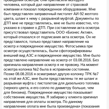
человека, который дал направление от страховой
компании и показал поврежденное оборудование. Мне
был представлен заправочный пистолет АИ-92 желтого
цвета, шланг к нему с разрывной муфтой. Документы по
ДТП мне не представлялись, мне не было известно, что
указано в справке о ДТП. При составлении акта осмотра
присутствовал представитель ООО «Бизнес Актив»,
который отказался от подписания акта осмотра. Он не
представился, только представил направление на
осмотр и поврежденное имущество. Фотосъемка при
осмотре осуществлялась, были сфотографированы
внешний вид АЗС и поврежденное имущество. Мне было
представлено направление на осмотр от 03.08.2016. Без
оригинала направления осмотр я не провожу. На момент
осмотра колонка №2 была в исправном состоянии.
Позже 08.08.2016 я осматривал другую колонку ТРК №7
на этой же АЗС, мне были представлены те же шланг и
разрывная муфта с пистолетом для дизельного топлива
(черного цвета, и его сопло по диаметру больше, чем
для бензина). Поврежденное имущество показывает
собственник имущества. Я забираю у клиента оригинал
направления для оплаты осмотра. По данному
направлению оплата мне была произведена» (показания