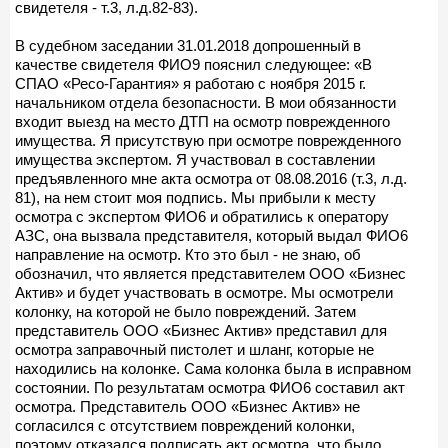
свидетеля - т.3, л.д.82-83).
В судебном заседании 31.01.2018 допрошенный в
качестве свидетеля ФИО9 пояснил следующее: «В
СПАО «Ресо-Гарантия» я работаю с ноября 2015 г.
начальником отдела безопасности. В мои обязанности
входит выезд на место ДТП на осмотр поврежденного
имущества. Я присутствую при осмотре поврежденного
имущества экспертом. Я участвовал в составлении
предъявленного мне акта осмотра от 08.08.2016 (т.3, л.д.
81), на нем стоит моя подпись. Мы прибыли к месту
осмотра с экспертом ФИО6 и обратились к оператору
АЗС, она вызвала представителя, который выдал ФИО6
направление на осмотр. Кто это был - не знаю, об
обозначил, что является представителем ООО «Бизнес
Актив» и будет участвовать в осмотре. Мы осмотрели
колонку, на которой не было повреждений. Затем
представитель ООО «Бизнес Актив» представил для
осмотра заправочный пистолет и шланг, которые не
находились на колонке. Сама колонка была в исправном
состоянии. По результатам осмотра ФИО6 составил акт
осмотра. Представитель ООО «Бизнес Актив» не
согласился с отсутствием повреждений колонки,
поэтому отказался подписать акт осмотра, что было