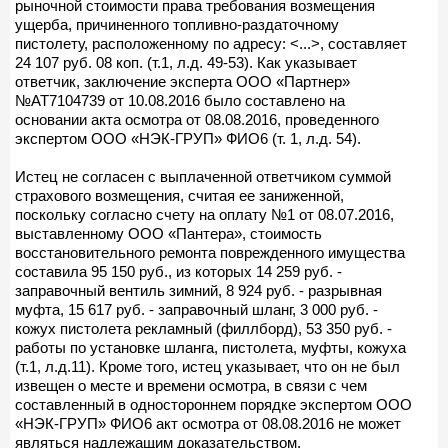
рыночной стоимости права требования возмещения
ущерба, причиненного топливно-раздаточному
пистолету, расположенному по адресу: <...>, составляет
24 107 руб. 08 коп. (т.1, л.д. 49-53). Как указывает
ответчик, заключение эксперта ООО «Партнер»
№АТ7104739 от 10.08.2016 было составлено на
основании акта осмотра от 08.08.2016, проведенного
экспертом ООО «НЭК-ГРУП» ФИО6 (т. 1, л.д. 54).
Истец не согласен с выплаченной ответчиком суммой
страхового возмещения, считая ее заниженной,
поскольку согласно счету на оплату №1 от 08.07.2016,
выставленному ООО «Пантера», стоимость
восстановительного ремонта поврежденного имущества
составила 95 150 руб., из которых 14 259 руб. -
заправочный вентиль зимний, 8 924 руб. - разрывная
муфта, 15 617 руб. - заправочный шланг, 3 000 руб. -
кожух пистолета рекламный (филлборд), 53 350 руб. -
работы по установке шланга, пистолета, муфты, кожуха
(т.1, л.д.11). Кроме того, истец указывает, что он не был
извещен о месте и времени осмотра, в связи с чем
составленный в одностороннем порядке экспертом ООО
«НЭК-ГРУП» ФИО6 акт осмотра от 08.08.2016 не может
являться надлежащим доказательством.