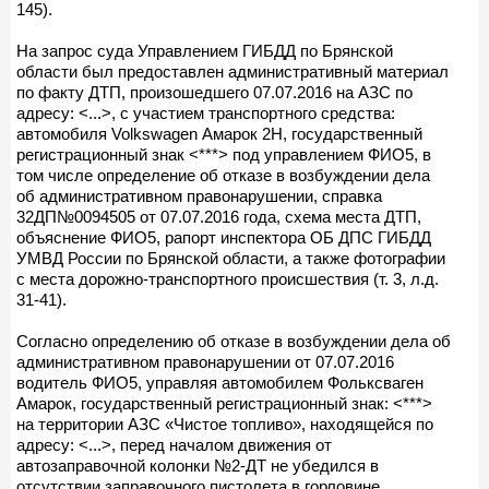
145).
На запрос суда Управлением ГИБДД по Брянской
области был предоставлен административный материал
по факту ДТП, произошедшего 07.07.2016 на АЗС по
адресу: <...>, с участием транспортного средства:
автомобиля Volkswagen Амарок 2Н, государственный
регистрационный знак <***> под управлением ФИО5, в
том числе определение об отказе в возбуждении дела
об административном правонарушении, справка
32ДП№0094505 от 07.07.2016 года, схема места ДТП,
объяснение ФИО5, рапорт инспектора ОБ ДПС ГИБДД
УМВД России по Брянской области, а также фотографии
с места дорожно-транспортного происшествия (т. 3, л.д.
31-41).
Согласно определению об отказе в возбуждении дела об
административном правонарушении от 07.07.2016
водитель ФИО5, управляя автомобилем Фольксваген
Амарок, государственный регистрационный знак: <***>
на территории АЗС «Чистое топливо», находящейся по
адресу: <...>, перед началом движения от
автозаправочной колонки №2-ДТ не убедился в
отсутствии заправочного пистолета в горловине